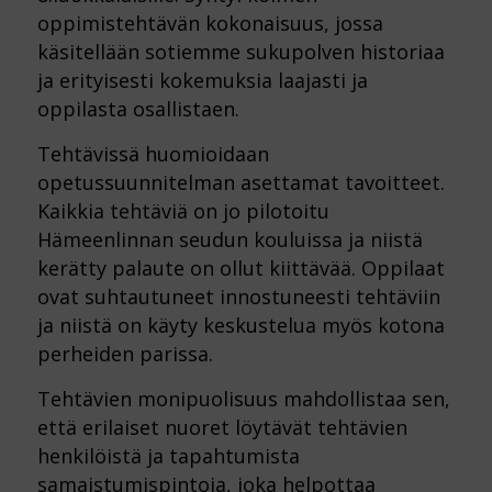
oppimistehtävän kokonaisuus, jossa
käsitellään sotiemme sukupolven historiaa
ja erityisesti kokemuksia laajasti ja
oppilasta osallistaen.
Tehtävissä huomioidaan
opetussuunnitelman asettamat tavoitteet.
Kaikkia tehtäviä on jo pilotoitu
Hämeenlinnan seudun kouluissa ja niistä
kerätty palaute on ollut kiittävää. Oppilaat
ovat suhtautuneet innostuneesti tehtäviin
ja niistä on käyty keskustelua myös kotona
perheiden parissa.
Tehtävien monipuolisuus mahdollistaa sen,
että erilaiset nuoret löytävät tehtävien
henkilöistä ja tapahtumista
samaistumispintoja, joka helpottaa