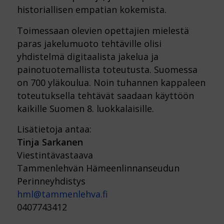
historiallisen empatian kokemista.
Toimessaan olevien opettajien mielestä
paras jakelumuoto tehtäville olisi
yhdistelmä digitaalista jakelua ja
painotuotemallista toteutusta. Suomessa
on 700 yläkoulua. Noin tuhannen kappaleen
toteutuksella tehtävät saadaan käyttöön
kaikille Suomen 8. luokkalaisille.
Lisätietoja antaa:
Tinja Sarkanen
Viestintävastaava
Tammenlehvän Hämeenlinnanseudun
Perinneyhdistys
hml@tammenlehva.fi
0407743412