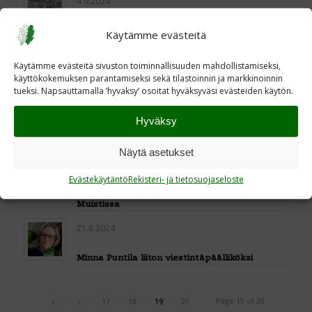
4.9.2024
Aselepo 4.9.1944
Käytämme evästeitä
30.8.2024
Käytämme evästeitä sivuston toiminnallisuuden mahdollistamiseksi,
käyttökokemuksen parantamiseksi sekä tilastoinnin ja markkinoinnin
Sivujamme päivitetään
tueksi. Napsauttamalla ’hyvaksy’ osoitat hyväksyväsi evästeiden käytön.
29.8.2024
Hyväksy
Sodasta ja rakkaudesta, osa 1
Näytä asetukset
23.8.2024
Evästekäytäntö
Rekisteri- ja tietosuojaseloste
Vailla omaa paikkaa -kirjanjulkistaminen
Muistissa
21.8.2024
Minna Puntila liiton viestintäpäälliköksi
Page 19 of 20
«
‹
17
18
19
20