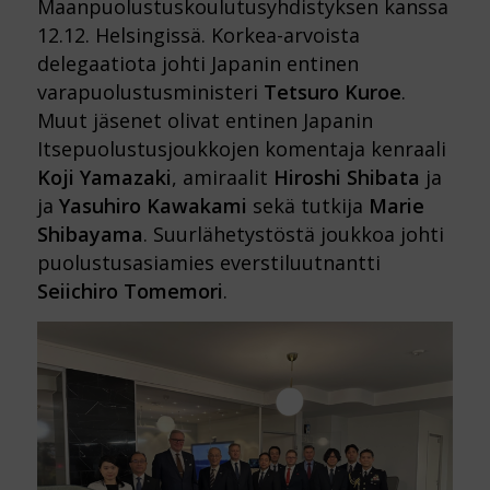
Maanpuolustuskoulutusyhdistyksen kanssa
12.12. Helsingissä. Korkea-arvoista
delegaatiota johti Japanin entinen
varapuolustusministeri
Tetsuro Kuroe
.
Muut jäsenet olivat entinen Japanin
Itsepuolustusjoukkojen komentaja kenraali
Koji Yamazaki
, amiraalit
Hiroshi Shibata
ja
ja
Yasuhiro Kawakami
sekä tutkija
Marie
Shibayama
. Suurlähetystöstä joukkoa johti
puolustusasiamies everstiluutnantti
Seiichiro Tomemori
.