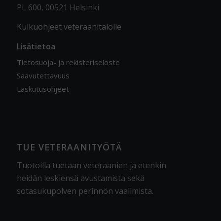
PL 600, 00521 Helsinki
Kulkuohjeet veteraanitalolle
Lisätietoa
Tietosuoja- ja rekisteriseloste
Saavutettavuus
Laskutusohjeet
TUE VETERAANITYÖTÄ
Tuotoilla tuetaan veteraanien ja etenkin
heidän leskiensä avustamista sekä
sotasukupolven perinnön vaalimista
.