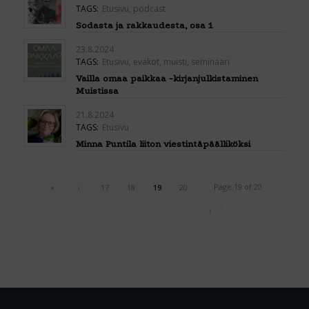
TAGS:
Etusivu
,
podcast
Sodasta ja rakkaudesta, osa 1
23.8.2024
TAGS:
Etusivu
,
evakot
,
muisti
,
seminaari
Vailla omaa paikkaa -kirjanjulkistaminen
Muistissa
21.8.2024
TAGS:
Etusivu
Minna Puntila liiton viestintäpäälliköksi
Page 19 of 20
«
‹
17
18
19
20
›