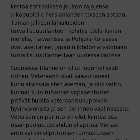
kertaa sotilaallisen joukon rajojensa
ulkopuolelle Persianlahden toiseen sotaan.
Tämän jälkeen lähialueiden
turvallisuustilanteen kehitys Etelä-Kiinan
merellä, Taiwanissa ja Pohjois-Koreassa
ovat asettaneet Japanin johdon arvioimaan
turvallisuustilannettaan uudessa valossa.
Suomessa tilanne on ollut luonnollisesti
toinen. Veteraanit ovat saavuttaneet
kunniakansalaisten aseman, ja niin valtio,
kunnat kuin tuhannet vapaaehtoiset
pitävät huolta veteraanisukupolven
hyvinvoinnista ja sen perinnön vaalimisesta.
Veteraanien perintö on olut kiinteä osa
maanpuolustustahdon ylläpitoa. Vieraat
antoivatkin vilpittömän tunnustuksen