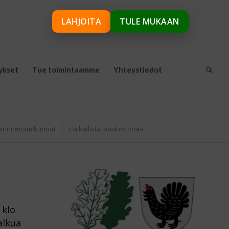
LAHJOITA
TULE MUKAAN
ykset
Tue toimintaamme
Yhteystiedot
erinnetoimikunnat
Paikallista sotahistoriaa
 klo
alkua