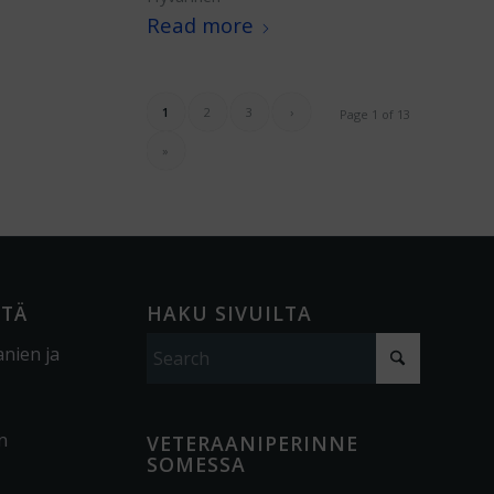
Read more
1
2
3
›
Page 1 of 13
»
ÖTÄ
HAKU SIVUILTA
anien ja
n
VETERAANIPERINNE
SOMESSA