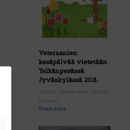
Veteraanien
kesäpäivää vietetään
Telkänpesässä
Jyväskylässä 20.8.
/
/
5.8.2026
in
Keski-Suomi
by
Juha
Hyvärinen
Read more