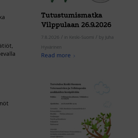
Tutustumismatka
ka
Vilppulaan 26.9.2026
/
/
7.8.2026
in
Keski-Suomi
by
Juha
tiöt,
Hyvärinen
evalla
Read more
nnöt