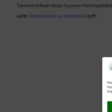
Tammenlehvän Keski-Suomen Perinneyhdistys
Liite:
Kokouskutsu ja esityslista
(pdf)
Käy
käy
Nap