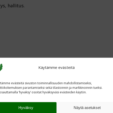
, hallitus.
Käytämme evästeitä
tämme evästeitä sivuston toiminnallisuuden mahdollistamiseksi,
ttökokemuksen parantamiseksi sekä tilastoinnin ja markkinoinnin tueksi.
sauttamalla ’hyvaksy’ osoitat hyväksyväsi evästeiden käytön.
Hyväksy
Näytä asetukset