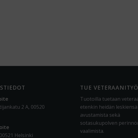
STIEDOT
TUE VETERAANITY
oite
Tuotoilla tuetaan vetera
tijankatu 2 A, 00520
etenkin heidän leskiensä
avustamista sekä
sotasukupolven perinnö
oite
vaalimista
.
 00521 Helsinki