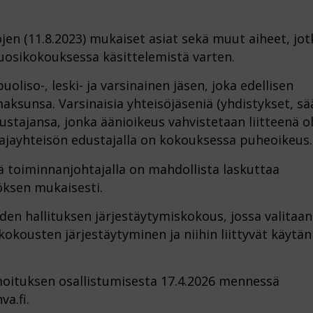
jen (11.8.2023) mukaiset asiat sekä muut aiheet, jot
e vuosikokouksessa käsittelemistä varten.
liso-, leski- ja varsinainen jäsen, joka edellisen
sunsa. Varsinaisia yhteisöjäseniä (yhdistykset, sää
tajansa, jonka äänioikeus vahvistetaan liitteenä ol
ttajayhteisön edustajalla on kokouksessa puheoikeus.
kä toiminnanjohtajalla on mahdollista laskuttaa
ksen mukaisesti.
en hallituksen järjestäytymiskokous, jossa valitaan
kokousten järjestäytyminen ja niihin liittyvät käytä
oituksen osallistumisesta 17.4.2026 mennessä
a.fi.