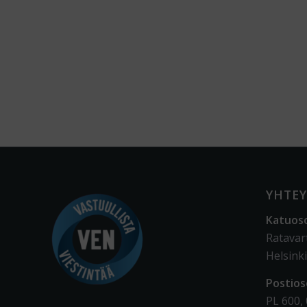
YHTEY
Katuos
Ratavar
Helsinki
Postios
PL 600,