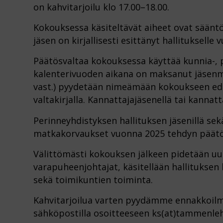
on kahvitarjoilu klo 17.00–18.00.
Kokouksessa käsiteltävät aiheet ovat sääntö
jäsen on kirjallisesti esittänyt hallituksell
Päätösvaltaa kokouksessa käyttää kunnia-, puo
kalenterivuoden aikana on maksanut jäsenmak
vast.) pyydetään nimeämään kokoukseen edus
valtakirjalla. Kannattajajäsenellä tai kanna
Perinneyhdistyksen hallituksen jäsenillä se
matkakorvaukset vuonna 2025 tehdyn päätö
Välittömästi kokouksen jälkeen pidetään uud
varapuheenjohtajat, käsitellään hallituksen 
sekä toimikuntien toiminta.
Kahvitarjoilua varten pyydämme ennakkoilm
sähköpostilla osoitteeseen ks(at)tammenlehv