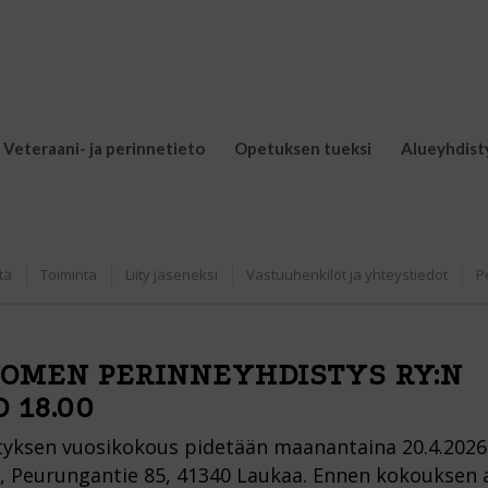
Veteraani- ja perinnetieto
Opetuksen tueksi
Alueyhdist
tä
Toiminta
Liity jäseneksi
Vastuuhenkilöt ja yhteystiedot
P
OMEN PERINNEYHDISTYS RY:N
 18.00
ksen vuosikokous pidetään maanantaina 20.4.2026
o, Peurungantie 85, 41340 Laukaa. Ennen kokouksen 