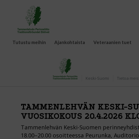
Tutustu meihin
Ajankohtaista
Veteraanien tuet
Etusivu
Keski-Suomi
Tietoa meis
TAMMENLEHVÄN KESKI-SU
VUOSIKOKOUS 20.4.2026 KLO
Tammenlehvän Keski-Suomen perinneyhdisty
18.00–20.00 osoitteessa Peurunka, Auditori