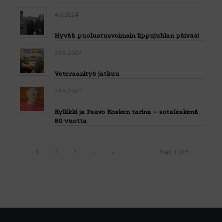
4.6.2024
Hyvää puolustusvoimain lippujuhlan päivää!
29.5.2024
Veteraanityö jatkuu
24.5.2024
Kyllikki ja Paavo Kosken tarina – sotaleskenä
80 vuotta
Page 1 of 9
1
2
3
›
»