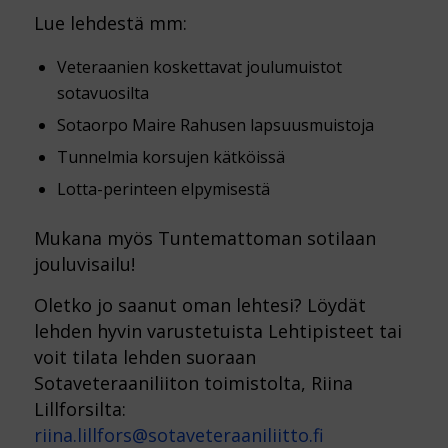
Lue lehdestä mm:
Veteraanien koskettavat joulumuistot
sotavuosilta
Sotaorpo Maire Rahusen lapsuusmuistoja
Tunnelmia korsujen kätköissä
Lotta-perinteen elpymisestä
Mukana myös Tuntemattoman sotilaan
jouluvisailu!
Oletko jo saanut oman lehtesi? Löydät
lehden hyvin varustetuista Lehtipisteet tai
voit tilata lehden suoraan
Sotaveteraaniliiton toimistolta, Riina
Lillforsilta:
riina.lillfors@sotaveteraaniliitto.fi