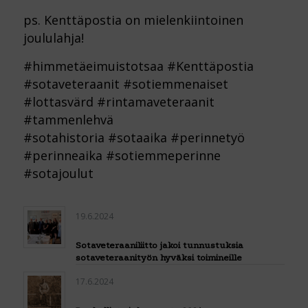
ps. Kenttäpostia on mielenkiintoinen
joululahja!
#himmetäeimuistotsaa #Kenttäpostia
#sotaveteraanit #sotiemmenaiset
#lottasvärd #rintamaveteraanit
#tammenlehvä
#sotahistoria #sotaaika #perinnetyö
#perinneaika #sotiemmeperinne
#sotajoulut
19.6.2024
Sotaveteraaniliitto jakoi tunnustuksia
sotaveteraanityön hyväksi toimineille
17.6.2024