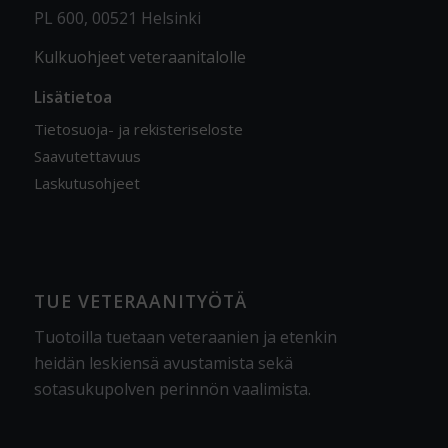
PL 600, 00521 Helsinki
Kulkuohjeet veteraanitalolle
Lisätietoa
Tietosuoja- ja rekisteriseloste
Saavutettavuus
Laskutusohjeet
TUE VETERAANITYÖTÄ
Tuotoilla tuetaan veteraanien ja etenkin
heidän leskiensä avustamista sekä
sotasukupolven perinnön vaalimista
.