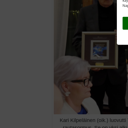
käy
Nap
Kari Kilpeläinen (oik.) luovutti
rautasormus. Se on yksi alkup