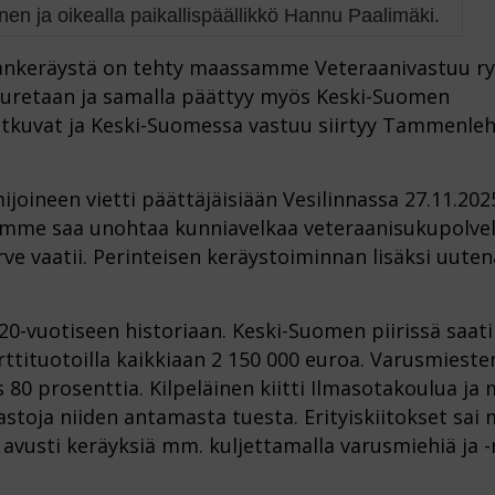
nen ja oikealla paikallispäällikkö Hannu Paalimäki.
ankeräystä on tehty maassamme Veteraanivastuu ry
 puretaan ja samalla päättyy myös Keski-Suomen
 jatkuvat ja Keski-Suomessa vastuu siirtyy Tammenle
ijoineen vietti päättäjäisiään Vesilinnassa 27.11.202
tä emme saa unohtaa kunniavelkaa veteraanisukupolvel
rve vaatii. Perinteisen keräystoiminnan lisäksi uuten
20-vuotiseen historiaan. Keski-Suomen piirissä saati
erttituotoilla kaikkiaan 2 150 000 euroa. Varusmieste
 80 prosenttia. Kilpeläinen kiitti Ilmasotakoulua ja 
astoja niiden antamasta tuesta. Erityiskiitokset sai
 avusti keräyksiä mm. kuljettamalla varusmiehiä ja -