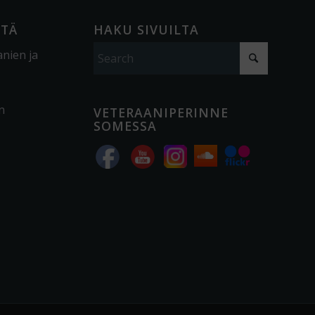
ÖTÄ
HAKU SIVUILTA
anien ja
n
VETERAANIPERINNE
SOMESSA