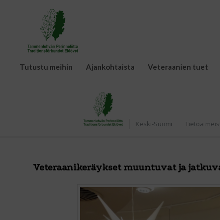
Tutustu meihin
Ajankohtaista
Veteraanien tuet
Etusivu
Keski-Suomi
Tietoa meis
Veteraanikeräykset muuntuvat ja jatkuv