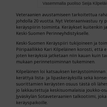
Vasemmalla puoliso Seija Kilpeläi
Veteraanien avustamiseen tarkoitettua rah
johdolla 20 vuotta. Nyt Veteraanivastuu ry
keräyspiirin toiminta. Keräykset kuitenkin
Keski-Suomen Perinneyhdistykselle.
Keski-Suomen Keräyspiiri tukijoineen ja toim
Piiripäällikkö Kari Kilpeläinen korosti, et
joten keräyksiä jatketaan niin kauan kuin ta
mukaan perinnetoiminnan tukeminen.
Kilpeläinen loi katsauksen keräystoiminnan 
kerättyä lista- ja lipaskeräyksillä sekä kons
suorittamien keräysten osuus tästä oli lähes
jo lakkautettuja keskisuomalaisia joukko-os
Jyväskylän Sotaveteraanien talkootiimi, joka
keräyspaikoille.