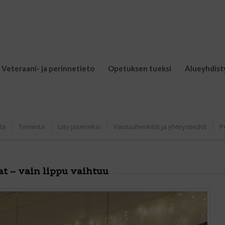
Veteraani- ja perinnetieto
Opetuksen tueksi
Alueyhdist
tä
Toiminta
Liity jäseneksi
Vastuuhenkilöt ja yhteystiedot
P
at – vain lippu vaihtuu