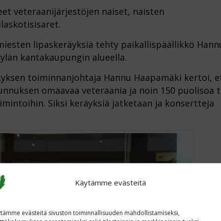
t veteraanijärjestöjen naiset, naisten
laskotisisaret.
esten lipaskeräyksiä tehty paikallispäällikkö Hann
kylän kantakaupungin alueella.
ksen toiminnanjohtaja Hannu Haapamäki kertoi, e
tunnuksen omaavaa veteraania ja noin 150 puolisoa t
imintoihin. Siksi keräyksiä jatketaan ja konsertteja
Käytämme evästeitä
tämme evästeitä sivuston toiminnallisuuden mahdollistamiseksi,