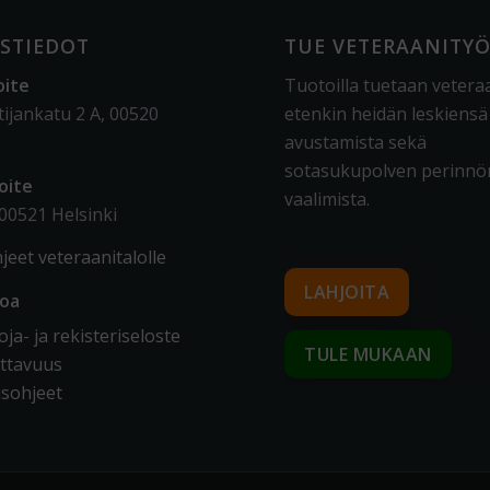
STIEDOT
TUE VETERAANITY
oite
Tuotoilla tuetaan vetera
tijankatu 2 A, 00520
etenkin heidän leskiensä
avustamista sekä
sotasukupolven perinnö
oite
vaalimista
.
 00521 Helsinki
jeet veteraanitalolle
LAHJOITA
toa
ja- ja rekisteriseloste
TULE MUKAAN
ttavuus
sohjeet