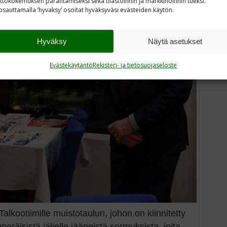
ttökokemuksen parantamiseksi sekä tilastoinnin ja markkinoinnin tueksi.
sauttamalla ’hyvaksy’ osoitat hyväksyväsi evästeiden käytön.
Hyväksy
Näytä asetukset
Evästekäytäntö
Rekisteri- ja tietosuojaseloste
 Talkootiimille muistotaulun, johon on kiinnitetty
eräisistä jäljelle jääneistä sormuksista, joita