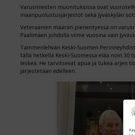
Varusmiesten muonituksissa ovat vuorotellee
maanpuolustusjärjestöt sekä Jyväskylän soti
Veteraanien määrän pienentyessä on varusmi
Paalimäen johdolla viime vuosina vain Jyväs
Tammenlehvän Keski-Suomen Perinneyhdisty
tällä hetkellä Keski-Suomessa elää noin 30 
leskeä. He tarvitsevat apua ja tukea arjen to
järjestetään edelleen.
Käy