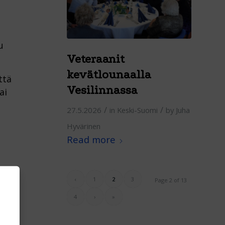
u
Veteraanit
kevätlounaalla
ttä
Vesilinnassa
ai
/
/
27.5.2026
in
Keski-Suomi
by
Juha
Hyvärinen
Read more
‹
1
2
3
Page 2 of 13
4
›
»