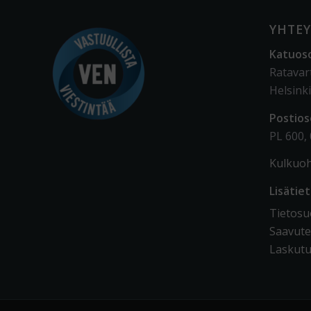
YHTEY
Katuos
Ratavar
Helsinki
Postios
PL 600,
Kulkuoh
Lisätie
Tietosuo
Saavute
Laskutu