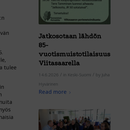
:n
hvän
Jatkosotaan lähdön
85-
5.
vuotismuistotilaisuus
le,
Viitasaarella
a tulee
/
/
14.6.2026
in
Keski-Suomi
by
Juha
Hyvärinen
in
Read more
n
muita
 myös
naisia