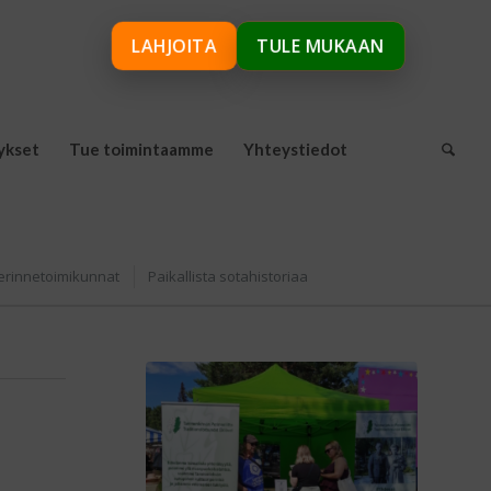
LAHJOITA
TULE MUKAAN
ykset
Tue toimintaamme
Yhteystiedot
erinnetoimikunnat
Paikallista sotahistoriaa