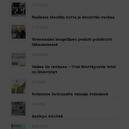
12.9.2024
Pasilassa ideoitiin uutta ja kerrattiin vanhaa
11.9.2024
Veteraanien hengellinen perintö pohditutti
Siikaniemessä
10.9.2024
Vaikea tie rauhaan – Uusi Kenttäpostia-lehti
on ilmestynyt
9.9.2024
Sotiemme kadonneita vainajia etsimässä
4.9.2024
Aselepo 4.9.1944
30.8.2024