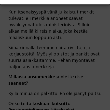
kunniamerkki palvelussa?
Kun itsenäisyyspäivänä julkaistut merkit
tulevat, eli merkkiä anoneet saavat
hyväksynnät ulos ministeriöistä. Silloin
alkaa meillä kiireisin aika, joka kestää
maaliskuun loppuun asti.
Siinä rinnalla teemme näitä rivistöjä ja
korjaustöitä. Myös yliopistot ja pankit ovat
suuria asiakkaitamme. Hehän myöntävät
paljon ansiomerkkejä.
Millaisia ansiomerkkejä olette itse
saaneet?
Kyllä minua on palkittu. En ole jäänyt paitsi.
Onko teitä koskaan kutsuttu
Presidentinlinnaan, kiitokseksi