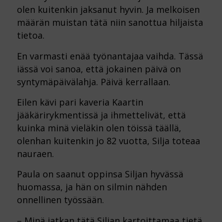
olen kuitenkin jaksanut hyvin. Ja melkoisen
määrän muistan tätä niin sanottua hiljaista
tietoa.
En varmasti enää työnantajaa vaihda. Tässä
iässä voi sanoa, että jokainen päivä on
syntymäpäivälahja. Päivä kerrallaan.
Eilen kävi pari kaveria Kaartin
jääkärirykmentissä ja ihmettelivät, että
kuinka minä vieläkin olen töissä täällä,
olenhan kuitenkin jo 82 vuotta, Silja toteaa
nauraen.
Paula on saanut oppinsa Siljan hyvässä
huomassa, ja hän on silmin nähden
onnellinen työssään.
– Minä jatkan tätä Siljan kartoittamaa tietä.