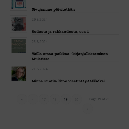
Sivujamme päivitetään
29.8.2024
Sodasta ja rakkaudesta, osa 1
23.8.2024
Vailla omaa paikkaa -kirjanjulkistaminen
Muistissa
21.8.2024
Minna Puntila liiton viestintäpäälliköksi
Page 19 of 20
«
‹
17
18
19
20
›