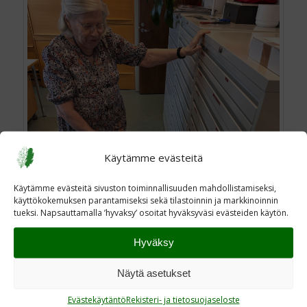
Käytämme evästeitä
Käytämme evästeitä sivuston toiminnallisuuden mahdollistamiseksi,
käyttökokemuksen parantamiseksi sekä tilastoinnin ja markkinoinnin
tueksi. Napsauttamalla ’hyvaksy’ osoitat hyväksyväsi evästeiden käytön.
Siljan aarrelaatikko. Tarvikkeet
Hyväksy
kunniamerkkien laittamiseen.
Näytä asetukset
Milloin on kiireisin aika vuodesta täällä
Evästekäytäntö
Rekisteri- ja tietosuojaseloste