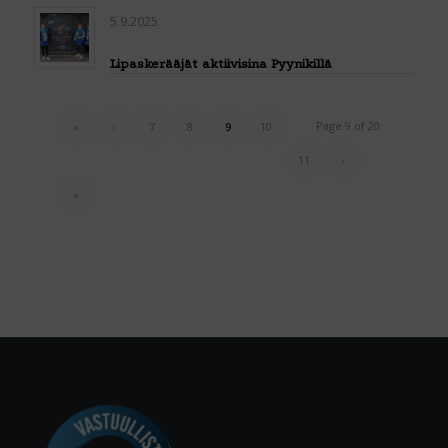
5.9.2025
Lipaskerääjät aktiivisina Pyynikillä
Page 9 of 20
«
‹
7
8
9
10
11
›
»