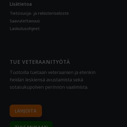
Lisätietoa
Tietosuoja- ja rekisteriseloste
Saavutettavuus
Laskutusohjeet
TUE VETERAANITYÖTÄ
Tuotoilla tuetaan veteraanien ja etenkin
heidän leskiensä avustamista sekä
sotasukupolven perinnön vaalimista
.
LAHJOITA