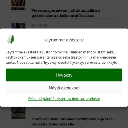
Veteraaniperinteen valtakunnallinen
päätoimikunta kokoontui Pasilaan
15.9.2025
Suomi on syntynyt työllä ja vaivalla –
Käytämme evästeitä
tuuriakin on tarvittu
Käytämme evästeitä sivuston toiminnallisuuden mahdollistamiseksi,
11.9.2025
käyttökokemuksen parantamiseksi sekä tilastoinnin ja markkinoinnin
tueksi. Napsauttamalla ’hyvaksy’ osoitat hyväksyväsi evästeiden käytön.
Veteraaneja kunnioitetaan omilla
postimerkeillä
Hyväksy
9.9.2025
Näytä asetukset
Sodasta selviytymisen salaisuus -
perinneseminaari
Evästekäytäntö
Rekisteri- ja tietosuojaseloste
8.9.2025
Tammenlehvän Kunniamerkkipalvelu jatkaa
vankalla kokemuksella