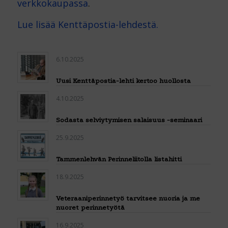
verkkokaupassa
.
Lue lisää Kenttäpostia-lehdestä.
6.10.2025
Uusi Kenttäpostia-lehti kertoo huollosta
4.10.2025
Sodasta selviytymisen salaisuus -seminaari
25.9.2025
Tammenlehvän Perinneliitolla listahitti
18.9.2025
Veteraaniperinnetyö tarvitsee nuoria ja me
nuoret perinnetyötä
16.9.2025