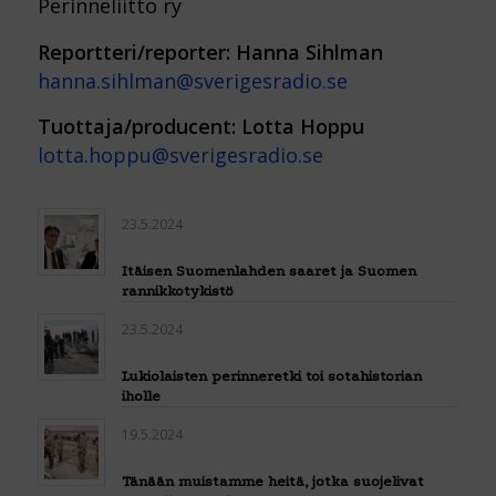
Perinneliitto ry
Reportteri/reporter: Hanna Sihlman
hanna.sihlman@sverigesradio.se
Tuottaja/producent: Lotta Hoppu
lotta.hoppu@sverigesradio.se
23.5.2024
Itäisen Suomenlahden saaret ja Suomen
rannikkotykistö
23.5.2024
Lukiolaisten perinneretki toi sotahistorian
iholle
19.5.2024
Tänään muistamme heitä, jotka suojelivat