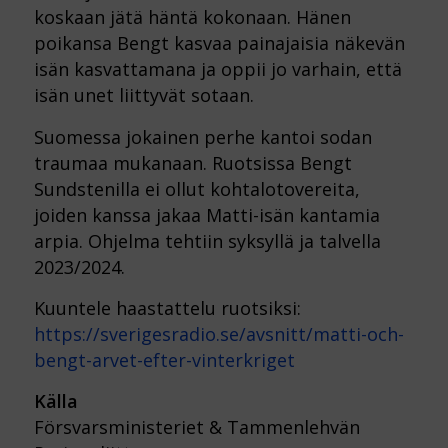
koskaan jätä häntä kokonaan. Hänen
poikansa Bengt kasvaa painajaisia näkevän
isän kasvattamana ja oppii jo varhain, että
isän unet liittyvät sotaan.
Suomessa jokainen perhe kantoi sodan
traumaa mukanaan. Ruotsissa Bengt
Sundstenilla ei ollut kohtalotovereita,
joiden kanssa jakaa Matti-isän kantamia
arpia. Ohjelma tehtiin syksyllä ja talvella
2023/2024.
Kuuntele haastattelu ruotsiksi:
https://sverigesradio.se/avsnitt/matti-och-
bengt-arvet-efter-vinterkriget
Källa
Försvarsministeriet & Tammenlehvän