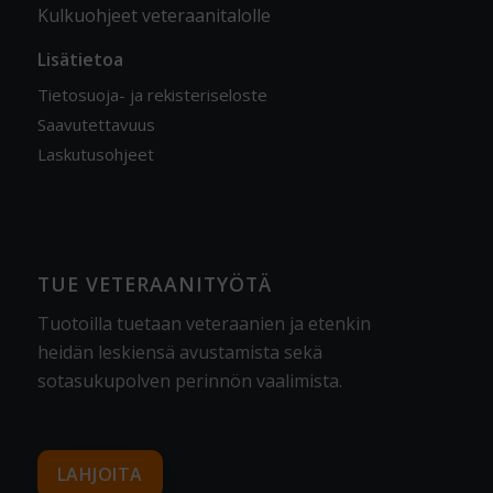
Kulkuohjeet veteraanitalolle
Lisätietoa
Tietosuoja- ja rekisteriseloste
Saavutettavuus
Laskutusohjeet
TUE VETERAANITYÖTÄ
Tuotoilla tuetaan veteraanien ja etenkin
heidän leskiensä avustamista sekä
sotasukupolven perinnön vaalimista
.
LAHJOITA