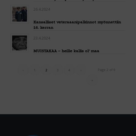
26.4.2024
Kansalliset veteraaanipalkinnot myönnettiin
16. kerran
23.4.2024
MUISTAKAA – heille kallis ol’ maa
Page 2 of 9
‹
1
2
3
4
›
»