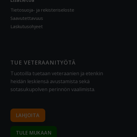
Tietosuoja- ja rekisteriseloste
Saavutettavuus
Laskutusohjeet
TUE VETERAANITYÖTÄ
Tuotoilla tuetaan veteraanien ja etenkin
heidän leskiensä avustamista sekä
sotasukupolven perinnön vaalimista
.
LAHJOITA
TULE MUKAAN