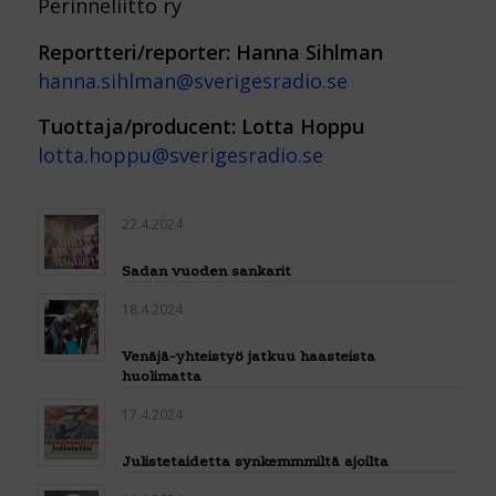
Perinneliitto ry
Reportteri/reporter: Hanna Sihlman
hanna.sihlman@sverigesradio.se
Tuottaja/producent: Lotta Hoppu
lotta.hoppu@sverigesradio.se
22.4.2024
Sadan vuoden sankarit
18.4.2024
Venäjä-yhteistyö jatkuu haasteista
huolimatta
17.4.2024
Julistetaidetta synkemmmiltä ajoilta