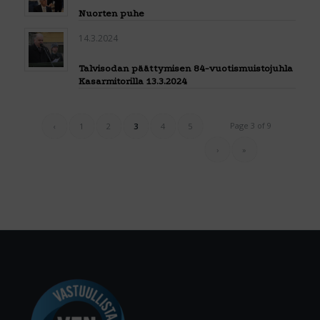
Nuorten puhe
14.3.2024
Talvisodan päättymisen 84-vuotismuistojuhla
Kasarmitorilla 13.3.2024
Page 3 of 9
‹
1
2
3
4
5
›
»