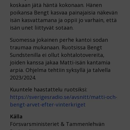
koskaan jätä häntä kokonaan. Hänen
poikansa Bengt kasvaa painajaisia näkevän
isän kasvattamana ja oppii jo varhain, että
isän unet liittyvät sotaan.
Suomessa jokainen perhe kantoi sodan
traumaa mukanaan. Ruotsissa Bengt
Sundstenilla ei ollut kohtalotovereita,
joiden kanssa jakaa Matti-isän kantamia
arpia. Ohjelma tehtiin syksyllä ja talvella
2023/2024.
Kuuntele haastattelu ruotsiksi:
https://sverigesradio.se/avsnitt/matti-och-
bengt-arvet-efter-vinterkriget
Källa
Försvarsministeriet & Tammenlehvän