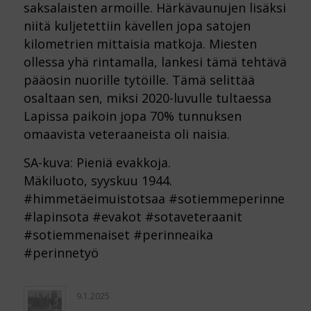
saksalaisten armoille. Härkävaunujen lisäksi
niitä kuljetettiin kävellen jopa satojen
kilometrien mittaisia matkoja. Miesten
ollessa yhä rintamalla, lankesi tämä tehtävä
pääosin nuorille tytöille. Tämä selittää
osaltaan sen, miksi 2020-luvulle tultaessa
Lapissa paikoin jopa 70% tunnuksen
omaavista veteraaneista oli naisia.
SA-kuva: Pieniä evakkoja.
Mäkiluoto, syyskuu 1944.
#himmetäeimuistotsaa #sotiemmeperinne
#lapinsota #evakot #sotaveteraanit
#sotiemmenaiset #perinneaika
#perinnetyö
9.1.2025