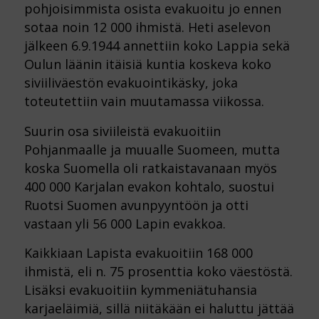
pohjoisimmista osista evakuoitu jo ennen
sotaa noin 12 000 ihmistä. Heti aselevon
jälkeen 6.9.1944 annettiin koko Lappia sekä
Oulun läänin itäisiä kuntia koskeva koko
siviiliväestön evakuointikäsky, joka
toteutettiin vain muutamassa viikossa.
Suurin osa siviileistä evakuoitiin
Pohjanmaalle ja muualle Suomeen, mutta
koska Suomella oli ratkaistavanaan myös
400 000 Karjalan evakon kohtalo, suostui
Ruotsi Suomen avunpyyntöön ja otti
vastaan yli 56 000 Lapin evakkoa.
Kaikkiaan Lapista evakuoitiin 168 000
ihmistä, eli n. 75 prosenttia koko väestöstä.
Lisäksi evakuoitiin kymmeniätuhansia
karjaeläimiä, sillä niitäkään ei haluttu jättää