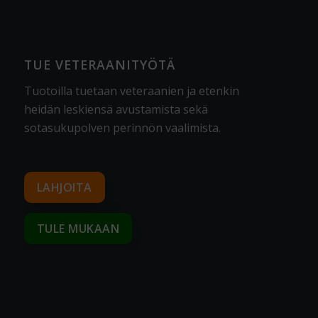
TUE VETERAANITYÖTÄ
Tuotoilla tuetaan veteraanien ja etenkin
heidän leskiensä avustamista sekä
sotasukupolven perinnön vaalimista
.
LAHJOITA
TULE MUKAAN