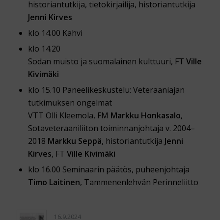
historiantutkija, tietokirjailija, historiantutkija
Jenni Kirves
klo 14.00 Kahvi
klo 14.20
Sodan muisto ja suomalainen kulttuuri, FT
Ville
Kivimäki
klo 15.10 Paneelikeskustelu: Veteraaniajan
tutkimuksen ongelmat
VTT Olli Kleemola, FM
Markku Honkasalo
,
Sotaveteraaniliiton toiminnanjohtaja v. 2004–
2018
Markku Seppä
, historiantutkija
Jenni
Kirves
, FT
Ville Kivimäki
klo 16.00 Seminaarin päätös, puheenjohtaja
Timo Laitinen
, Tammenenlehvän Perinneliitto
16.9.2024