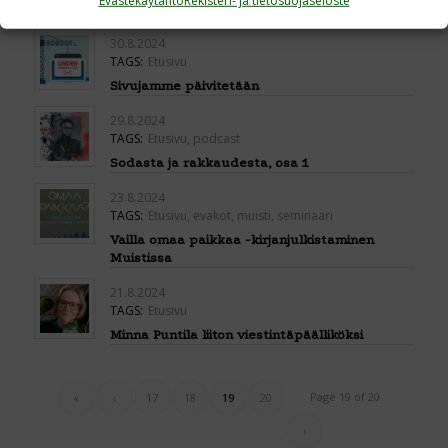
Evästekäytäntö
Rekisteri- ja tietosuojaseloste
Aselepo 4.9.1944
30.8.2024
TAGS:
Etusivu
Sivujamme päivitetään
29.8.2024
TAGS:
Etusivu
,
podcast
Sodasta ja rakkaudesta, osa 1
23.8.2024
TAGS:
Etusivu
,
evakot
,
muisti
,
seminaari
Vailla omaa paikkaa -kirjanjulkistaminen
Muistissa
21.8.2024
TAGS:
Etusivu
Minna Puntila liiton viestintäpäälliköksi
Page 19 of 20
«
‹
17
18
19
20
›