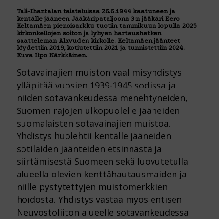
Tali-Ihantalan taisteluissa 26.6.1944 kaatuneen ja
kentälle jääneen Jääkäripataljoona 3:n jääkäri Eero
Keltamäen pienoisarkku tuotiin tammikuun lopulla 2025
kirkonkellojen soiton ja lyhyen hartaushetken
saatteleman Alavuden kirkolle. Keltamäen jäänteet
löydettiin 2019, kotiutettiin 2021 ja tunnistettiin 2024.
Kuva Ilpo Kärkkäinen.
Sotavainajien muiston vaalimisyhdistys
ylläpitää vuosien 1939-1945 sodissa ja
niiden sotavankeudessa menehtyneiden,
Suomen rajojen ulkopuolelle jääneiden
suomalaisten sotavainajien muistoa.
Yhdistys huolehtii kentälle jääneiden
sotilaiden jäänteiden etsinnästä ja
siirtämisestä Suomeen sekä luovutetulla
alueella olevien kenttähautausmaiden ja
niille pystytettyjen muistomerkkien
hoidosta. Yhdistys vastaa myös entisen
Neuvostoliiton alueelle sotavankeudessa