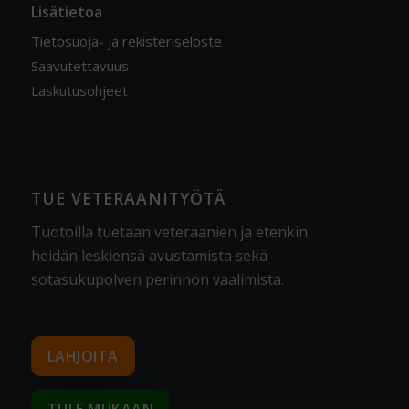
Lisätietoa
Tietosuoja- ja rekisteriseloste
Saavutettavuus
Laskutusohjeet
TUE VETERAANITYÖTÄ
Tuotoilla tuetaan veteraanien ja etenkin
heidän leskiensä avustamista sekä
sotasukupolven perinnön vaalimista
.
LAHJOITA