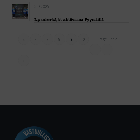
5.9.2025
Lipaskerääjät aktiivisina Pyynikillä
Page 9 of 20
«
‹
7
8
9
10
11
›
»