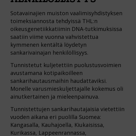
Sotavainajien muiston vaalimisyhdistyksen
toimeksiannosta tehdyissä THL:n
oikeusgenetiikkatiimin DNA-tutkimuksissa
saatiin viime vuonna vahvistettua
kymmenen kentältä löydetyn
sankarivainajan henkilöllisyys.
Tunnistetut kuljetettiin puolustusvoimien
avustamana kotipaikoilleen
sankarihautausmaihin haudattaviksi.
Monelle varusmieskuljettajalle kokemus oli
ainutkertainen ja mieleenpainuva.
Tunnistettujen sankarihautajaisia vietettiin
vuoden aikana eri puolilla Suomea:
Kangasalla, Kauhajoella, Kiukaisissa,
Kurikassa, Lappeenrannassa,