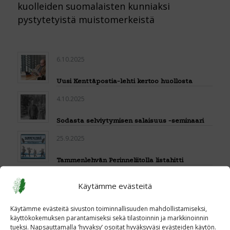
kuolleiden suomalaisten kunniaksi
pystytetyistä muistomerkeistä
6.10.2025
Uusi Kenttäpostia-lehti kertoo huollosta
4.10.2025
Sodasta selviytymisen salaisuus -seminaari
25.9.2025
Tammenlehvän Perinneliitolla listahitti
18.9.2025
Käytämme evästeitä
Veteraaniperinnetyö tarvitsee nuoria ja me
Käytämme evästeitä sivuston toiminnallisuuden mahdollistamiseksi,
nuoret perinnetyötä
käyttökokemuksen parantamiseksi sekä tilastoinnin ja markkinoinnin
16.9.2025
tueksi. Napsauttamalla ’hyvaksy’ osoitat hyväksyväsi evästeiden käytön.