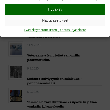
Veteraaniperinteen valtakunnallinen
Hyväksy
päätoimikunta kokoontui Pasilaan
Näytä asetukset
15.9.2025
Evästekäytäntö
Rekisteri- ja tietosuojaseloste
Suomi on syntynyt työllä ja vaivalla –
tuuriakin on tarvittu
11.9.2025
Veteraaneja kunnioitetaan omilla
postimerkeillä
9.9.2025
Sodasta selviytymisen salaisuus -
perinneseminaari
8.9.2025
Tammenlehvän Kunniamerkkipalvelu jatkaa
vankalla kokemuksella