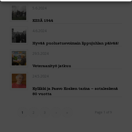
5.6.2024
KESÄ 1944
4.6.2024
Hyvää puolustusvoimain lippujuhlan päivää!
29.5.2024
Veteraanityö jatkuu
24.5.2024
Kyllikki ja Paavo Kosken tarina – sotaleskenä
80 vuotta
Page 1 of 9
1
2
3
›
»