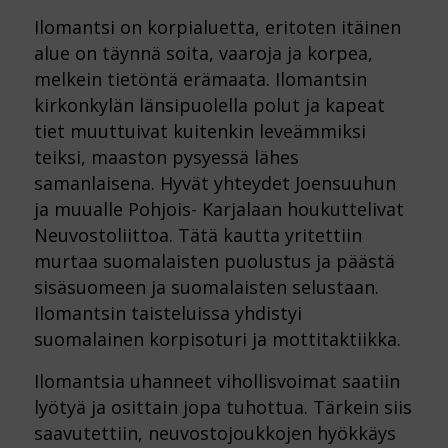
Ilomantsi on korpialuetta, eritoten itäinen
alue on täynnä soita, vaaroja ja korpea,
melkein tietöntä erämaata. Ilomantsin
kirkonkylän länsipuolella polut ja kapeat
tiet muuttuivat kuitenkin leveämmiksi
teiksi, maaston pysyessä lähes
samanlaisena. Hyvät yhteydet Joensuuhun
ja muualle Pohjois- Karjalaan houkuttelivat
Neuvostoliittoa. Tätä kautta yritettiin
murtaa suomalaisten puolustus ja päästä
sisäsuomeen ja suomalaisten selustaan.
Ilomantsin taisteluissa yhdistyi
suomalainen korpisoturi ja mottitaktiikka.
Ilomantsia uhanneet vihollisvoimat saatiin
lyötyä ja osittain jopa tuhottua. Tärkein siis
saavutettiin, neuvostojoukkojen hyökkäys