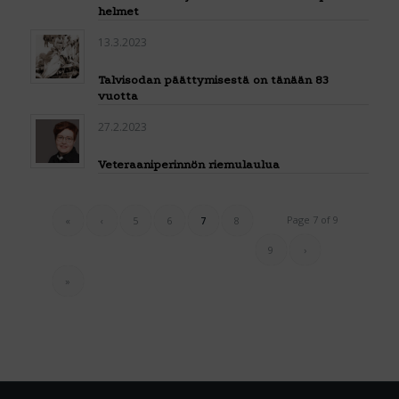
helmet
13.3.2023
Talvisodan päättymisestä on tänään 83
vuotta
27.2.2023
Veteraaniperinnön riemulaulua
Page 7 of 9
«
‹
5
6
7
8
9
›
»