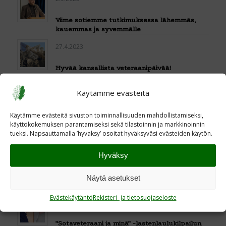
Viime sotiemme tutkimuksessa lähemmäs,
kauemmas ja syvemmälle
27.4.2023
Hyvää kansallista veteraanipäivää!
19.4.2023
Käytämme evästeitä
Osman Abdrahim in memoriam
Käytämme evästeitä sivuston toiminnallisuuden mahdollistamiseksi,
käyttökokemuksen parantamiseksi sekä tilastoinnin ja markkinoinnin
4.4.2023
tueksi. Napsauttamalla ’hyvaksy’ osoitat hyväksyväsi evästeiden käytön.
Nato sai arvokkaan lahjan vuosipäivänään
Hyväksy
31.3.2023
Näytä asetukset
Mauno Tenhovirta eduskuntavaaleista
Evästekäytäntö
Rekisteri- ja tietosuojaseloste
13.3.2023
”Sotaveteraani ja minä” -lastenlaulukilpailun