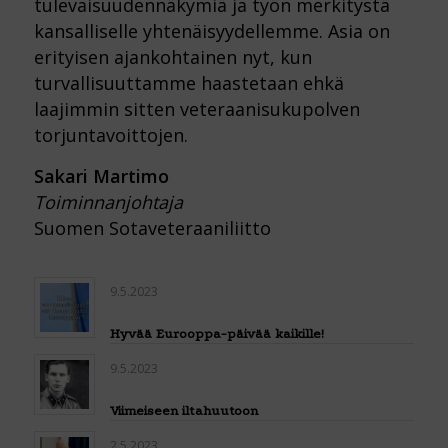
tulevaisuudennäkymiä ja työn merkitystä
kansalliselle yhtenäisyydellemme. Asia on
erityisen ajankohtainen nyt, kun
turvallisuuttamme haastetaan ehkä
laajimmin sitten veteraanisukupolven
torjuntavoittojen.
Sakari Martimo
Toiminnanjohtaja
Suomen Sotaveteraaniliitto
9.5.2023
Hyvää Eurooppa-päivää kaikille!
9.5.2023
Viimeiseen iltahuutoon
2.5.2023