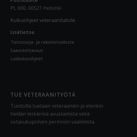
Postiosoite
PL 600, 00521 Helsinki
Kulkuohjeet veteraanitalolle
Lisätietoa
Tietosuoja- ja rekisteriseloste
Saavutettavuus
Laskutusohjeet
TUE VETERAANITYÖTÄ
Tuotoilla tuetaan veteraanien ja etenkin
heidän leskiensä avustamista sekä
sotasukupolven perinnön vaalimista
.