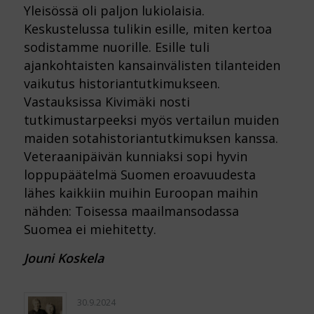
Yleisössä oli paljon lukiolaisia.
Keskustelussa tulikin esille, miten kertoa
sodistamme nuorille. Esille tuli
ajankohtaisten kansainvälisten tilanteiden
vaikutus historiantutkimukseen.
Vastauksissa Kivimäki nosti
tutkimustarpeeksi myös vertailun muiden
maiden sotahistoriantutkimuksen kanssa.
Veteraanipäivän kunniaksi sopi hyvin
loppupäätelmä Suomen eroavuudesta
lähes kaikkiin muihin Euroopan maihin
nähden: Toisessa maailmansodassa
Suomea ei miehitetty.
Jouni Koskela
30.9.2024