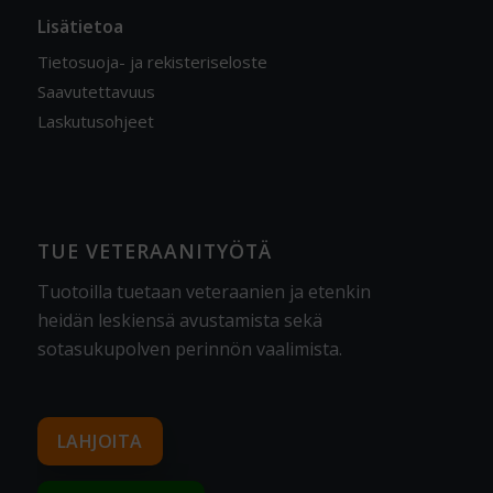
Lisätietoa
Tietosuoja- ja rekisteriseloste
Saavutettavuus
Laskutusohjeet
TUE VETERAANITYÖTÄ
Tuotoilla tuetaan veteraanien ja etenkin
heidän leskiensä avustamista sekä
sotasukupolven perinnön vaalimista
.
LAHJOITA