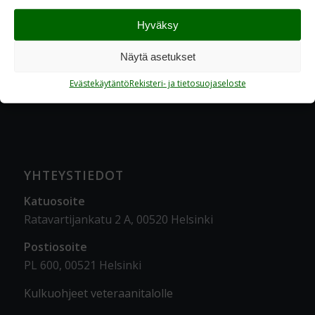
Hyväksy
Näytä asetukset
Evästekäytäntö
Rekisteri- ja tietosuojaseloste
YHTEYSTIEDOT
Katuosoite
Ratavartijankatu 2 A, 00520 Helsinki
Postiosoite
PL 600, 00521 Helsinki
Kulkuohjeet veteraanitalolle