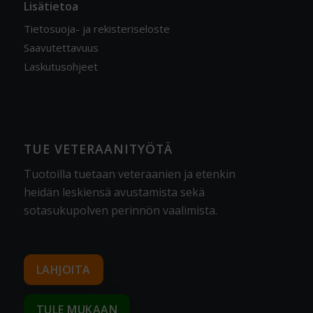
Lisätietoa
Tietosuoja- ja rekisteriseloste
Saavutettavuus
Laskutusohjeet
TUE VETERAANITYÖTÄ
Tuotoilla tuetaan veteraanien ja etenkin
heidän leskiensä avustamista sekä
sotasukupolven perinnön vaalimista
.
LAHJOITA
TULE MUKAAN