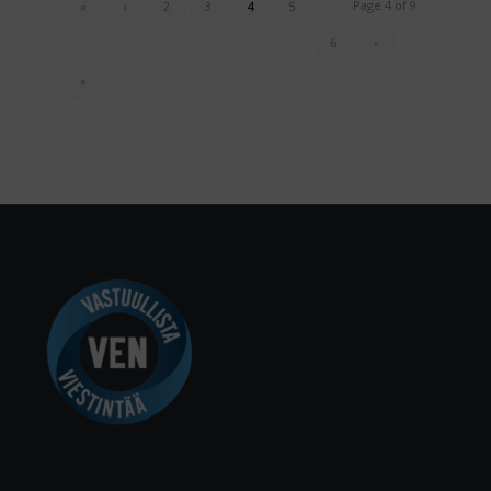
Page 4 of 9
«
‹
2
3
4
5
6
›
»