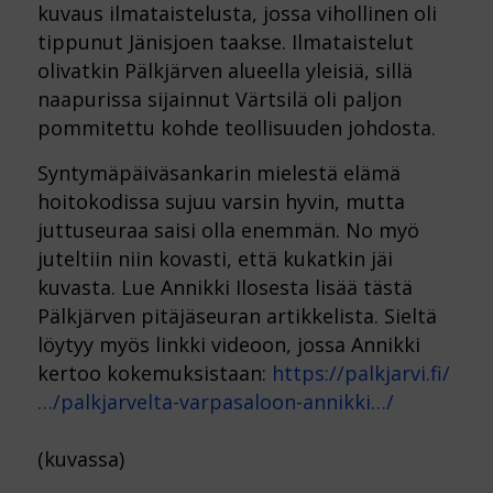
kuvaus ilmataistelusta, jossa vihollinen oli
tippunut Jänisjoen taakse. Ilmataistelut
olivatkin Pälkjärven alueella yleisiä, sillä
naapurissa sijainnut Värtsilä oli paljon
pommitettu kohde teollisuuden johdosta.
Syntymäpäiväsankarin mielestä elämä
hoitokodissa sujuu varsin hyvin, mutta
juttuseuraa saisi olla enemmän. No myö
juteltiin niin kovasti, että kukatkin jäi
kuvasta. Lue Annikki Ilosesta lisää tästä
Pälkjärven pitäjäseuran artikkelista. Sieltä
löytyy myös linkki videoon, jossa Annikki
kertoo kokemuksistaan:
https://palkjarvi.fi/
…/palkjarvelta-varpasaloon-annikki…/
(kuvassa)