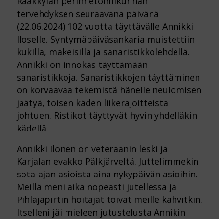
Rääkkylän perinnetoimikunnan
tervehdyksen seuraavana päivänä
(22.06.2024) 102 vuotta täyttävälle Annikki
Iloselle. Syntymäpäiväsankaria muistettiin
kukilla, makeisilla ja sanaristikkolehdellä.
Annikki on innokas täyttämään
sanaristikkoja. Sanaristikkojen täyttäminen
on korvaavaa tekemistä hänelle neulomisen
jäätyä, toisen käden liikerajoitteista
johtuen. Ristikot täyttyvät hyvin yhdelläkin
kädellä.
Annikki Ilonen on veteraanin leski ja
Karjalan evakko Pälkjärveltä. Juttelimmekin
sota-ajan asioista aina nykypäivän asioihin.
Meillä meni aika nopeasti jutellessa ja
Pihlajapirtin hoitajat toivat meille kahvitkin.
Itselleni jäi mieleen jutustelusta Annikin