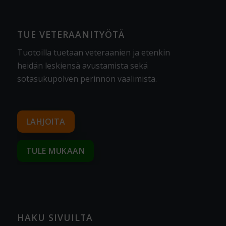
TUE VETERAANITYÖTÄ
Tuotoilla tuetaan veteraanien ja etenkin
heidän leskiensä avustamista sekä
sotasukupolven perinnön vaalimista
.
LAHJOITA
TULE MUKAAN
HAKU SIVUILTA