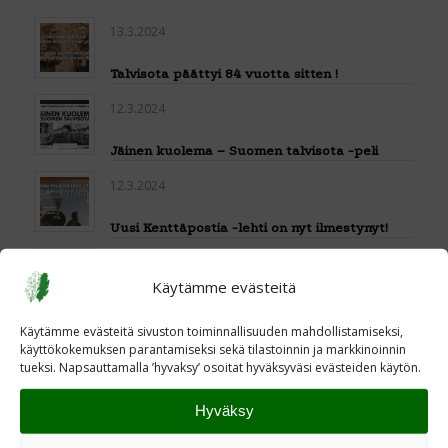
13.3.2024
Talvisota päättyi 84 vuotta sitten !
12.3.2024
Jäinen kuolema – Suomen talvisota -peli
12.3.2024
Uusi Kenttäpostia -lehti on nyt ilmestynyt!
11.3.2024
Käytämme evästeitä
Talvisodan päättymisestä tulee kuluneeksi
84 vuotta
Käytämme evästeitä sivuston toiminnallisuuden mahdollistamiseksi,
käyttökokemuksen parantamiseksi sekä tilastoinnin ja markkinoinnin
28.2.2024
tueksi. Napsauttamalla ’hyvaksy’ osoitat hyväksyväsi evästeiden käytön.
Haetaan viestintäpäällikköä
Hyväksy
9.2.2024