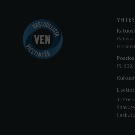
YHTEY
Katuos
Ratavar
Helsinki
Postios
PL 600,
Kulkuoh
Lisätie
Tietosuo
Saavute
Laskutu