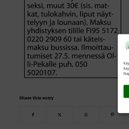
Käy
käy
Nap
Share this entry