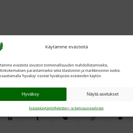
Käytämme evästeitä
tämme evästeitä sivuston toiminnallisuuden mahdollistamiseksi,
ttökokemuksen parantamiseksi sekä tilastoinnin ja markkinoinnin tueksi.
sauttamalla ’hyvaksy’ osoitat hyväksyväsi evästeiden käytön.
Hyväksy
Näytä asetukset
Evästekäytäntö
Rekisteri- ja tietosuojaseloste