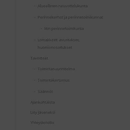
Alueellinen neuvottelukunta
Perinnekerhot ja perinnetoimikunnat
Iitin perinnetoimikunta
Lomakkeet: avustukset,
huomionosoitukset
Tavoitteet
Toimintasuunnitelma
Toimintakertomus
Säännöt
Ajankohtaista
Liity jäseneksi
Yhteydenotto