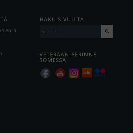
ÖTÄ
HAKU SIVUILTA
anien ja
n
VETERAANIPERINNE
SOMESSA