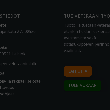
STIEDOT
TUE VETERAANITY
oite
Tuotoilla tuetaan vetera
tijankatu 2 A, 00520
etenkin heidän leskiensä
avustamista sekä
sotasukupolven perinnö
oite
vaalimista
.
 00521 Helsinki
jeet veteraanitalolle
LAHJOITA
toa
ja- ja rekisteriseloste
TULE MUKAAN
ttavuus
sohjeet