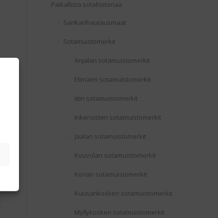
Paikallista sotahistoriaa
Sankarihautausmaat
Sotamuistomerkit
Anjalan sotamuistomerkit
Elimäen sotamuistomerkit
Iitin sotamuistomerkit
Inkeroisten sotamuistomerkit
Jaalan sotamuistomerkit
Kouvolan sotamuistomerkit
Korian sotamuistomerkit
Kuusankosken sotamuistomerkit
Myllykosken sotamuistomerkit