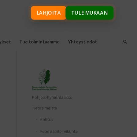
LAHJOITA
TULE MUKAAN
ykset
Tue toimintaamme
Yhteystiedot
Etusivu
Pohjois-Kymenlaakso
Tietoa meistä
Hallitus
Veteraanitoimikunta