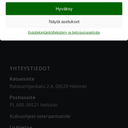
Hyväksy
Näytä asetukset
Evästekäytäntö
Rekisteri- ja tietosuojaseloste
YHTEYSTIEDOT
Katuosoite
Ratavartijankatu 2 A, 00520 Helsinki
Postiosoite
PL 600, 00521 Helsinki
Kulkuohjeet veteraanitalolle
Lisätietoa