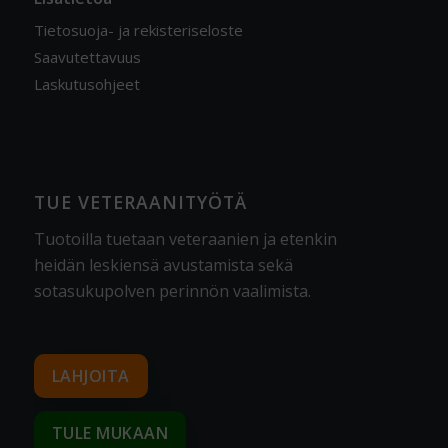
Tietosuoja- ja rekisteriseloste
Saavutettavuus
Laskutusohjeet
TUE VETERAANITYÖTÄ
Tuotoilla tuetaan veteraanien ja etenkin
heidän leskiensä avustamista sekä
sotasukupolven perinnön vaalimista
.
LAHJOITA
TULE MUKAAN