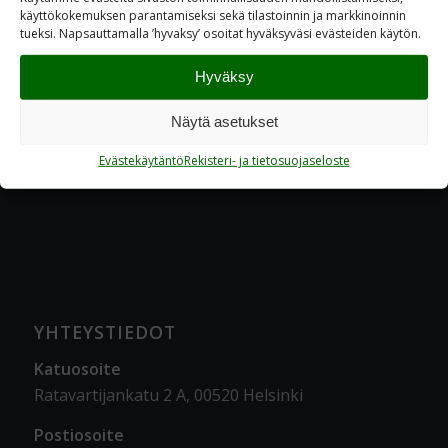
käyttökokemuksen parantamiseksi sekä tilastoinnin ja markkinoinnin
tueksi. Napsauttamalla ’hyvaksy’ osoitat hyväksyväsi evästeiden käytön.
Hyväksy
Näytä asetukset
Evästekäytäntö
Rekisteri- ja tietosuojaseloste
YHTEYSTIEDOT
Katuosoite
Ratavartijankatu 2 A, 00520 Helsinki
Postiosoite