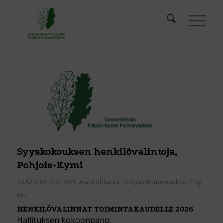
Syyskokouksen henkilövalintoja,
Pohjois-Kymi
/
/
10.12.2025
in
2025
,
Ajankohtaista
,
Pohjois-Kymenlaakso
by
KJo
HENKILÖVALINNAT TOIMINTAKAUDELLE 2026
Hallituksen kokoonpano
: