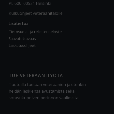
PL 600, 00521 Helsinki
Kulkuohjeet veteraanitalolle
Lisätietoa
Tietosuoja- ja rekisteriseloste
Saavutettavuus
Laskutusohjeet
TUE VETERAANITYÖTÄ
Tuotoilla tuetaan veteraanien ja etenkin
heidän leskiensä avustamista sekä
sotasukupolven perinnön vaalimista
.