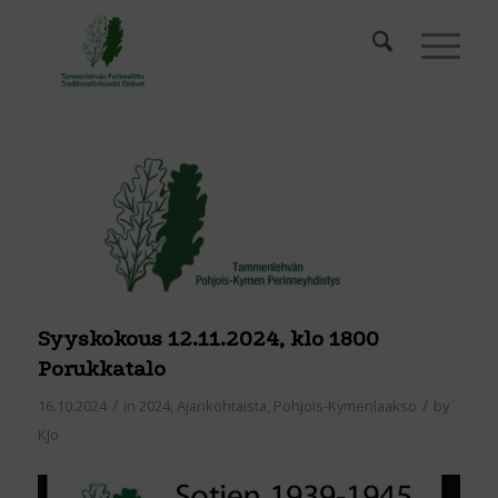
Syyskokous 12.11.2024, klo 1800
Porukkatalo
/
/
16.10.2024
in
2024
,
Ajankohtaista
,
Pohjois-Kymenlaakso
by
KJo