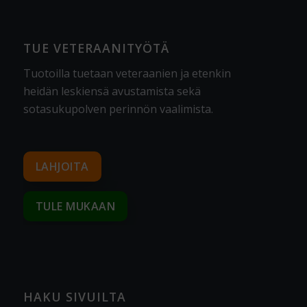
TUE VETERAANITYÖTÄ
Tuotoilla tuetaan veteraanien ja etenkin
heidän leskiensä avustamista sekä
sotasukupolven perinnön vaalimista
.
LAHJOITA
TULE MUKAAN
HAKU SIVUILTA