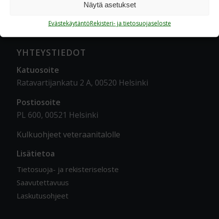
Näytä asetukset
Evästekäytäntö
Rekisteri- ja tietosuojaseloste
YHTEYSTIEDOT
Katuosoite
Ratavartijankatu 2 A, 00520 Helsinki
Postiosoite
PL 600, 00521 Helsinki
Kulkuohjeet veteraanitalolle
Lisätietoa
Tietosuoja- ja rekisteriseloste
Saavutettavuus
Laskutusohjeet