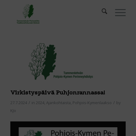
Virkistyspäivä Puhjonrannassa!
/
/
27.7.2024
in
2024
,
Ajankohtaista
,
Pohjois-Kymenlaakso
by
KJo