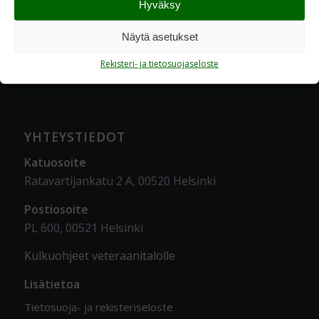
Hyväksy
Näytä asetukset
Rekisteri- ja tietosuojaseloste
YHTEYSTIEDOT
Katuosoite
Ratavartijankatu 2 A, 00520 Helsinki
Postiosoite
PL 600, 00521 Helsinki
Kulkuohjeet veteraanitalolle
Lisätietoa
Tietosuoja- ja rekisteriseloste