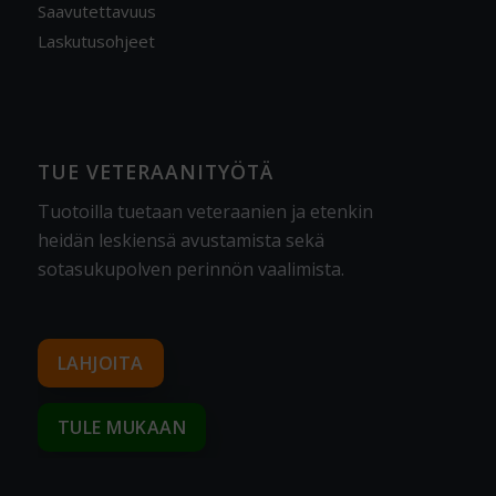
Saavutettavuus
Laskutusohjeet
TUE VETERAANITYÖTÄ
Tuotoilla tuetaan veteraanien ja etenkin
heidän leskiensä avustamista sekä
sotasukupolven perinnön vaalimista
.
LAHJOITA
TULE MUKAAN