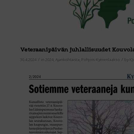
Veteraanipäivän juhlallisuudet Kouvol
/
/
30.4.2024
in
2024
,
Ajankohtaista
,
Pohjois-Kymenlaakso
by
KJ