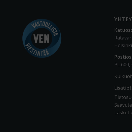
YHTEY
Katuos
Ratavar
Helsinki
Postios
PL 600,
Kulkuoh
Lisätie
Tietosuo
Saavute
Laskutu