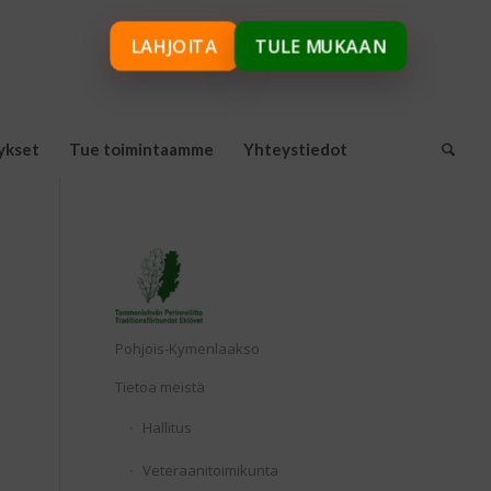
LAHJOITA
TULE MUKAAN
ykset
Tue toimintaamme
Yhteystiedot
Etusivu
Pohjois-Kymenlaakso
Tietoa meistä
Hallitus
Veteraanitoimikunta