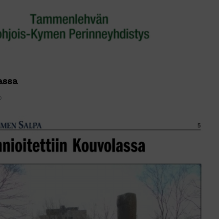
assa
o