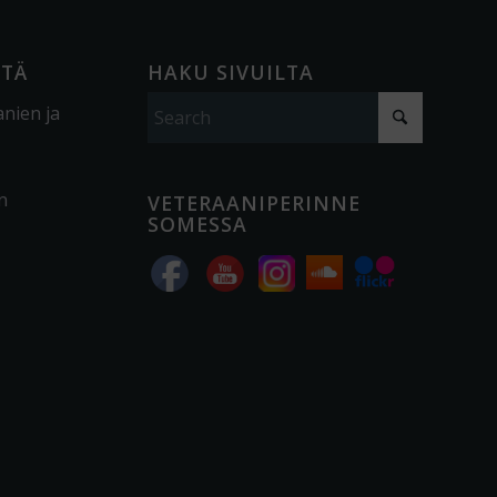
ÖTÄ
HAKU SIVUILTA
anien ja
n
VETERAANIPERINNE
SOMESSA