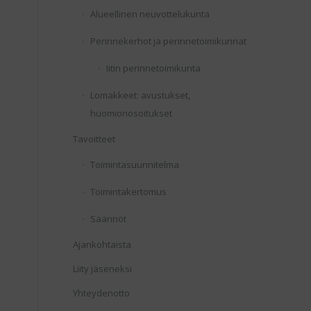
Alueellinen neuvottelukunta
Perinnekerhot ja perinnetoimikunnat
Iitin perinnetoimikunta
Lomakkeet: avustukset,
huomionosoitukset
Tavoitteet
Toimintasuunnitelma
Toimintakertomus
Säännöt
Ajankohtaista
Liity jäseneksi
Yhteydenotto