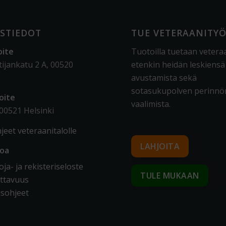
STIEDOT
TUE VETERAANITY
oite
Tuotoilla tuetaan vetera
tijankatu 2 A, 00520
etenkin heidän leskiensä
avustamista sekä
sotasukupolven perinnö
oite
vaalimista
.
 00521 Helsinki
jeet veteraanitalolle
LAHJOITA
toa
ja- ja rekisteriseloste
TULE MUKAAN
ttavuus
sohjeet