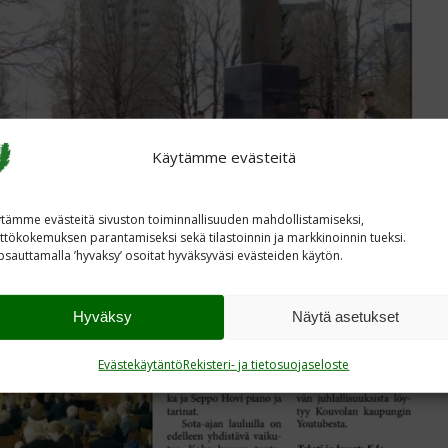
Käytämme evästeitä
tämme evästeitä sivuston toiminnallisuuden mahdollistamiseksi,
ttökokemuksen parantamiseksi sekä tilastoinnin ja markkinoinnin tueksi.
sauttamalla ’hyvaksy’ osoitat hyväksyväsi evästeiden käytön.
Hyväksy
Näytä asetukset
Evästekäytäntö
Rekisteri- ja tietosuojaseloste