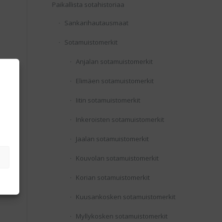
Paikallista sotahistoriaa
Sankarihautausmaat
Sotamuistomerkit
Anjalan sotamuistomerkit
Elimäen sotamuistomerkit
Iitin sotamuistomerkit
Inkeroisten sotamuistomerkit
Jaalan sotamuistomerkit
Kouvolan sotamuistomerkit
Korian sotamuistomerkit
Kuusankosken sotamuistomerkit
Myllykosken sotamuistomerkit