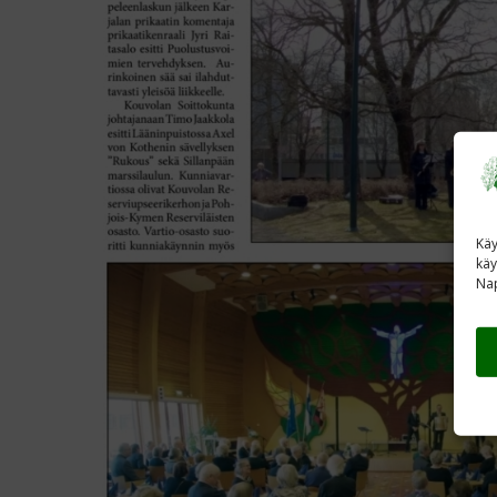
Käy
käy
Nap