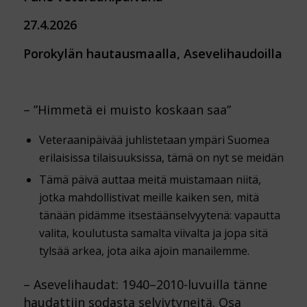
27.4.2026
Porokylän hautausmaalla, Asevelihaudoilla
– ”Himmetä ei muisto koskaan saa”
Veteraanipäivää juhlistetaan ympäri Suomea
erilaisissa tilaisuuksissa, tämä on nyt se meidän
Tämä päivä auttaa meitä muistamaan niitä,
jotka mahdollistivat meille kaiken sen, mitä
tänään pidämme itsestäänselvyytenä: vapautta
valita, koulutusta samalta viivalta ja jopa sitä
tylsää arkea, jota aika ajoin manailemme.
– Asevelihaudat: 1940–2010-luvuilla tänne
haudattiin sodasta selviytyneitä. Osa