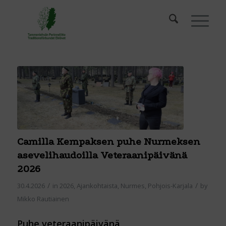
Camilla Kempaksen puhe Nurmeksen
asevelihaudoilla Veteraanipäivänä
2026
/
/
30.4.2026
in
2026
,
Ajankohtaista
,
Nurmes
,
Pohjois-Karjala
by
Mikko Rautiainen
Puhe veteraanipäivänä