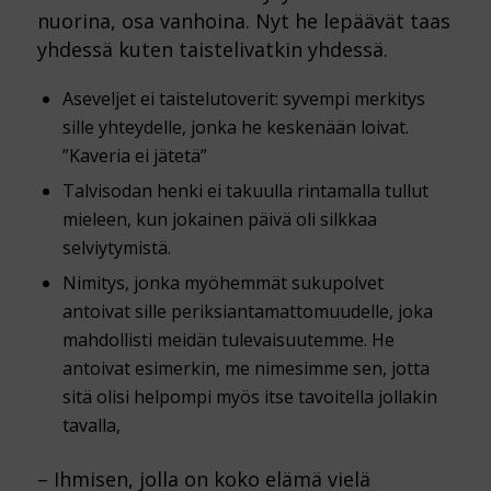
nuorina, osa vanhoina. Nyt he lepäävät taas
yhdessä kuten taistelivatkin yhdessä.
Aseveljet ei taistelutoverit: syvempi merkitys
sille yhteydelle, jonka he keskenään loivat.
”Kaveria ei jätetä”
Talvisodan henki ei takuulla rintamalla tullut
mieleen, kun jokainen päivä oli silkkaa
selviytymistä.
Nimitys, jonka myöhemmät sukupolvet
antoivat sille periksiantamattomuudelle, joka
mahdollisti meidän tulevaisuutemme. He
antoivat esimerkin, me nimesimme sen, jotta
sitä olisi helpompi myös itse tavoitella jollakin
tavalla,
– Ihmisen, jolla on koko elämä vielä