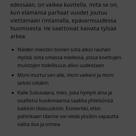
edessään, on vaikea kuvitella, mitä se on,
kun elämänsä parhaat vuodet joutuu
viettämään rintamalla, epävarmuudessa
huomisesta. He saattoivat kaivata tylsää
arkea.
Näiden miesten toinen sota alkoi rauhan
myötä: sota omassa mielessä, jossa koettujen
muistojen todellisuus alkoi uudestaan.
Moni murtui sen alle, moni vaikeni ja moni
selvisi siitäkin
Kalle Sukuvaara, mies, joka hymyili aina ja
osallistui kuolemaansa saakka yhteisönsä
kaikkiin tilaisuuksiin. Esimerkki, ettei
pahinkaan tilanne voi viedä yksilön vapautta
valita iloa ja onnea.