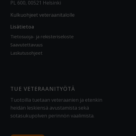
PL 600, 00521 Helsinki
Kulkuohjeet veteraanitalolle
Lisätietoa
Tietosuoja- ja rekisteriseloste
Saavutettavuus
Laskutusohjeet
TUE VETERAANITYÖTÄ
Tuotoilla tuetaan veteraanien ja etenkin
heidän leskiensä avustamista sekä
sotasukupolven perinnön vaalimista
.