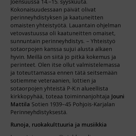
Joensuussa 14.–15. syyskuuta.
Kokonaisuudessaan päivät olivat
perinneyhdistyksen ja kaatuneitten
omaisten yhteistyötä. Lauantain ohjelman
vetovastuussa oli kaatuneitten omaiset,
sunnuntain perinneyhdistys. – Yhteistyö
sotaorpojen kanssa sujui alusta alkaen
hyvin. Meillä on siitä jo pitkä kokemus ja
perinteet. Olen itse ollut valmistelemassa
ja toteuttamassa ennen tätä seitsemään
sotiemme veteraanien, lottien ja
sotaorpojen yhteistä P-K:n alueellista
kirkkopyhää, toteaa toiminnanjohtaja
Jouni
Mattila
Sotien 1939–45 Pohjois-Karjalan
Perinneyhdistyksestä.
Runoja, ruokakulttuuria ja musiikkia