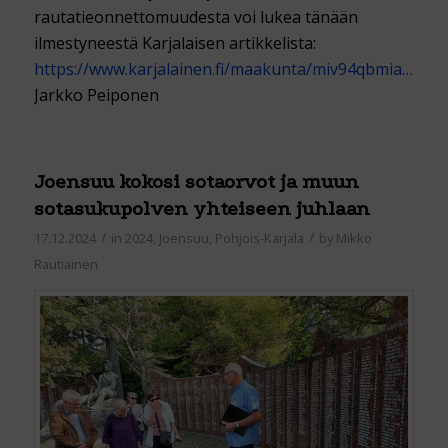
rautatieonnettomuudesta voi lukea tänään
ilmestyneestä Karjalaisen artikkelista:
https://www.karjalainen.fi/maakunta/miv94qbmia…
Jarkko Peiponen
Joensuu kokosi sotaorvot ja muun
sotasukupolven yhteiseen juhlaan
/
/
17.12.2024
in
2024
,
Joensuu
,
Pohjois-Karjala
by
Mikko
Rautiainen