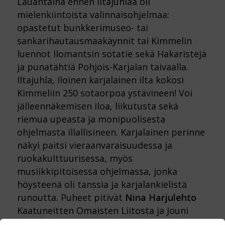
Lauantaina ennen iltajuhlaa oli
mielenkiintoista valinnaisohjelmaa:
opastetut bunkkerimuseo- tai
sankarihautausmaakäynnit tai Kimmelin
luennot Ilomantsin sotatie sekä Hakaristejä
ja punatähtiä Pohjois-Karjalan taivaalla.
Iltajuhla, Iloinen karjalainen ilta kokosi
Kimmeliin 250 sotaorpoa ystävineen! Voi
jälleennäkemisen iloa, liikutusta sekä
riemua upeasta ja monipuolisesta
ohjelmasta illallisineen. Karjalainen perinne
näkyi paitsi vieraanvaraisuudessa ja
ruokakulttuurisessa, myös
musiikkipitoisessa ohjelmassa, jonka
höysteenä oli tanssia ja karjalankielistä
runoutta. Puheet pitivät
Nina Harjulehto
Kaatuneitten Omaisten Liitosta ja Jouni
Mattila perinneyhdistyksestä. Pohjois-