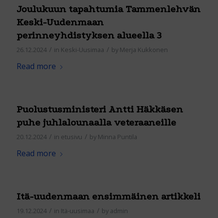
Joulukuun tapahtumia Tammenlehvän
Keski-Uudenmaan
perinneyhdistyksen alueella 3
/
/
26.12.2024
in
Keski-Uusimaa
by
Merja Kukkonen
Read more
Puolustusministeri Antti Häkkäsen
puhe juhlalounaalla veteraaneille
/
/
20.12.2024
in
etusivu
by
Minna Puntila
Read more
Itä-uudenmaan ensimmäinen artikkeli
/
/
19.12.2024
in
Itä-uusimaa
by
admin