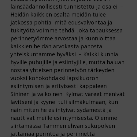
lainsäädännöllisesti tunnistettu ja osa ei. –
Heidän kaikkien osalta meidän tulee
jatkossa pohtia, mitä edusvalvontaa ja
tukityötä voimme tehdä. Joka tapauksessa
perinnetyömme arvostaa ja kunnioittaa
kaikkien heidän arvokasta panosta
yhteiskuntamme hyväksi. – Kaikki kunnia
hyville puhujille ja esiintyjille, mutta haluan
nostaa yhteisen perinnetyön tärkeyden
vuoksi kohokohdaksi lapsikuoron
esiintymisen ja erityisesti kappaleen
Sininen ja valkoinen. Kylmät väreet menivät
lävitseni ja kyynel tuli silmäkulmaan, kun
näin miten he esiintyivät sydämestä ja
nauttivat meille esiintymisestä. Olemme
siirtämässä Tammenlehvän sukupolven
jättämää perintöä ja perinnettä