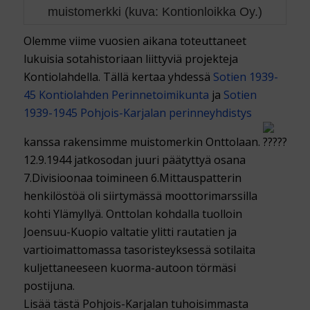
muistomerkki (kuva: Kontionloikka Oy.)
Olemme viime vuosien aikana toteuttaneet
lukuisia sotahistoriaan liittyviä projekteja
Kontiolahdella. Tällä kertaa yhdessä
Sotien 1939-
45 Kontiolahden Perinnetoimikunta
ja
Sotien
1939-1945 Pohjois-Karjalan perinneyhdistys
kanssa rakensimme muistomerkin Onttolaan.
12.9.1944 jatkosodan juuri päätyttyä osana
7.Divisioonaa toimineen 6.Mittauspatterin
henkilöstöä oli siirtymässä moottorimarssilla
kohti Ylämyllyä. Onttolan kohdalla tuolloin
Joensuu-Kuopio valtatie ylitti rautatien ja
vartioimattomassa tasoristeyksessä sotilaita
kuljettaneeseen kuorma-autoon törmäsi
postijuna.
Lisää tästä Pohjois-Karjalan tuhoisimmasta