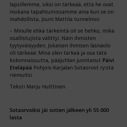
lapsillemme, siksi on tärkeää, että he ovat
mukana tapahtumissamme aina kun se on
mahdollista, Jouni Mattila tunnelmoi.
– Minulle ehkä tärkeintä oli se hehku, mikä
osallistujista välittyi. Näin ihmisten
tyytyväisyyden. Jokaisen ihmisen läsnäolo
oli tärkeää: Minä olen tärkeä ja osa tätä
kokonnaisuutta, pääjuhlan juontanut
Päivi
Eteläpää
Pohjois-Karjalan Sotaorvot ry:stä
riemuitsi.
Teksti Marju Hulttinen
Sotaorvoiksi jäi sotien jälkeen yli 55 000
lasta