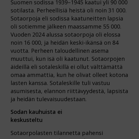
Suomen sodissa 1939–1945 kaatui yli 90 000
sotilasta. Perheellisiä heistä oli noin 31 000.
Sotaorpoja eli sodissa kaatuneitten lapsia
oli sotiemme jälkeen maassamme 55 000.
Vuoden 2024 alussa sotaorpoja oli elossa
noin 16 000, ja heidän keski-ikänsä on 84
vuotta. Perheen taloudellinen asema
muuttui, kun isä oli kaatunut. Sotaorpojen
äideillä eli sotaleskillä ei ollut välttämättä
omaa ammattia, kun he olivat olleet kotona
lasten kanssa. Sotaleskille tuli vastuu
asumisesta, elannon riittävyydestä, lapsista
ja heidän tulevaisuudestaan.
Sodan kauhuista ei
keskusteltu
Sotaorpolasten tilannetta pahensi