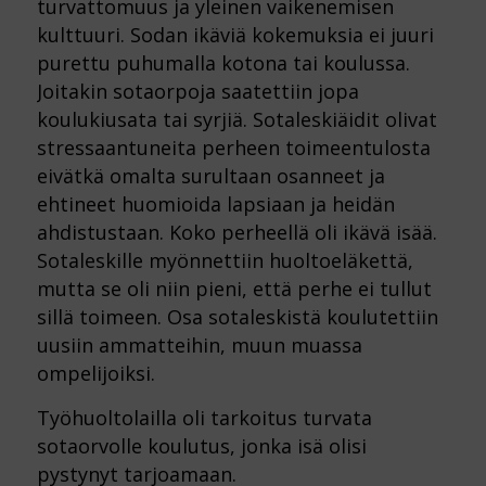
turvattomuus ja yleinen vaikenemisen
kulttuuri. Sodan ikäviä kokemuksia ei juuri
purettu puhumalla kotona tai koulussa.
Joitakin sotaorpoja saatettiin jopa
koulukiusata tai syrjiä. Sotaleskiäidit olivat
stressaantuneita perheen toimeentulosta
eivätkä omalta surultaan osanneet ja
ehtineet huomioida lapsiaan ja heidän
ahdistustaan. Koko perheellä oli ikävä isää.
Sotaleskille myönnettiin huoltoeläkettä,
mutta se oli niin pieni, että perhe ei tullut
sillä toimeen. Osa sotaleskistä koulutettiin
uusiin ammatteihin, muun muassa
ompelijoiksi.
Työhuoltolailla oli tarkoitus turvata
sotaorvolle koulutus, jonka isä olisi
pystynyt tarjoamaan.