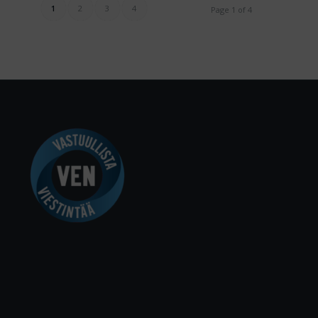
1
2
3
4
Page 1 of 4