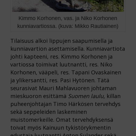
Kimmo Korhonen, vas. ja Niko Korhonen
kunniavartiossa. (kuva: Mikko Rautiainen)
Tilaisuus alkoi lippujen saapumisella ja
kunniavartion asettamisella. Kunniavartiota
johti kapteeni, res. Kimmo Korhonen ja
vartiossa toimivat luutnantti, res. Niko
Korhonen, vääpeli, res. Tapani Ovaskainen
ja ylikersantti, res. Pasi Hytönen. Tätä
seurasivat Mauri Mahlavuoren johtaman
mieskuoron esittämä
Suomen laulu,
killan
puheenjohtajan Timo Härkösen tervehdys
sekä seppeleiden laskeminen
muistomerkeille. Omat tervehdyksensä
toivat myös Kainuun tykistörykmentin
edustaja luutnantti Anton Sulander sekä