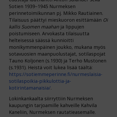
Sotien 1939–1945 Nurmeksen
perinnetoimikunnan pj. Mikko Rautiainen.
Tilaisuus päättyi mieskuoron esittämään
Oi
kallis Suomen maahan
ja lippujen
poistumiseen. Arvokasta tilaisuutta
helteisessä säässä kunnioitti
monikymmenpäinen joukko, mukana myös
sotavuosien maanpuolustajat, sotilaspojat
Tauno Koljonen (s.1930) ja Terho Mustonen
(s.1931). Heistä voit lukea lisää täältä:
https://sotiemmeperinne.fi/nurmeslaisia-
sotilaspoikia-pikkulottia-ja-
kotirintamanaisia/
.
Lokinkankaalta siirryttiin Nurmeksen
kaupungin tarjoamille kahveille Kahvila
Kaneliin, Nurmeksen rautatieasemalle.