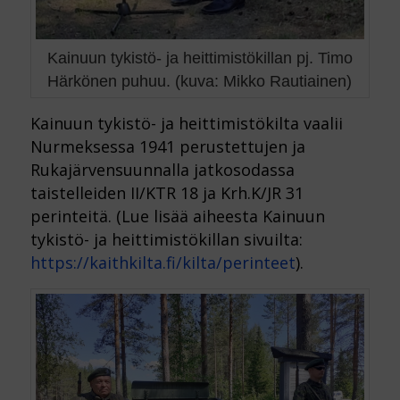
Kainuun tykistö- ja heittimistökillan pj. Timo
Härkönen puhuu. (kuva: Mikko Rautiainen)
Kainuun tykistö- ja heittimistökilta vaalii
Nurmeksessa 1941 perustettujen ja
Rukajärvensuunnalla jatkosodassa
taistelleiden II/KTR 18 ja Krh.K/JR 31
perinteitä. (Lue lisää aiheesta Kainuun
tykistö- ja heittimistökillan sivuilta:
https://kaithkilta.fi/kilta/perinteet
).