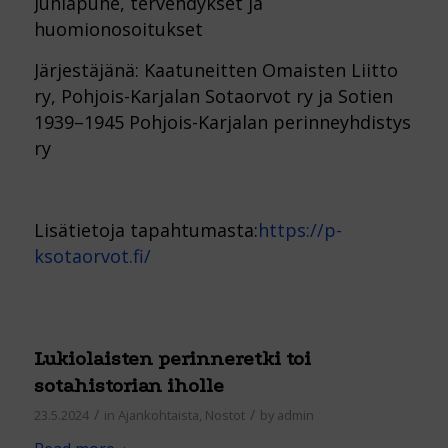
Juhlapuhe, tervehdykset ja
huomionosoitukset
Järjestäjänä: Kaatuneitten Omaisten Liitto
ry, Pohjois-Karjalan Sotaorvot ry ja Sotien
1939–1945 Pohjois-Karjalan perinneyhdistys
ry
Lisätietoja tapahtumasta:
https://p-
ksotaorvot.fi/
Lukiolaisten perinneretki toi
sotahistorian iholle
/
/
23.5.2024
in
Ajankohtaista
,
Nostot
by
admin