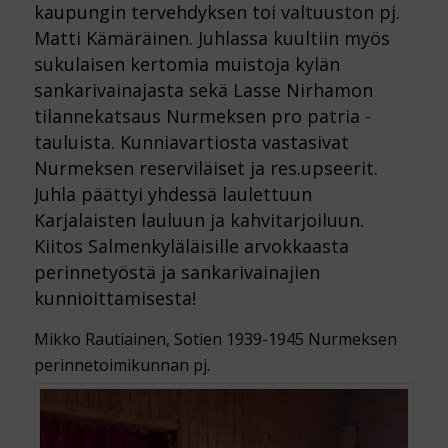
kaupungin tervehdyksen toi valtuuston pj.
Matti Kämäräinen. Juhlassa kuultiin myös
sukulaisen kertomia muistoja kylän
sankarivainajasta sekä Lasse Nirhamon
tilannekatsaus Nurmeksen pro patria -
tauluista. Kunniavartiosta vastasivat
Nurmeksen reserviläiset ja res.upseerit.
Juhla päättyi yhdessä laulettuun
Karjalaisten lauluun ja kahvitarjoiluun.
Kiitos Salmenkyläläisille arvokkaasta
perinnetyöstä ja sankarivainajien
kunnioittamisesta!
Mikko Rautiainen, Sotien 1939-1945 Nurmeksen
perinnetoimikunnan pj.