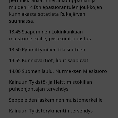
perinnekranaatinheitinkomppanian ja
muiden 14.D:n epäsuorantulen joukkojen
kunniakasta sotatietä Rukajärven
suunnassa.
13.45 Saapuminen Lokinkankaan
muistomerkeille, pysäköintiopastus
13.50 Ryhmittyminen tilaisuuteen
13.55 Kunniavartiot, liput saapuvat
14.00 Suomen laulu, Nurmeksen Mieskuoro
Kainuun Tykistö- ja Heittimistökillan
puheenjohtajan tervehdys
Seppeleiden laskeminen muistomerkeille
Kainuun Tykistörykmentin tervehdys