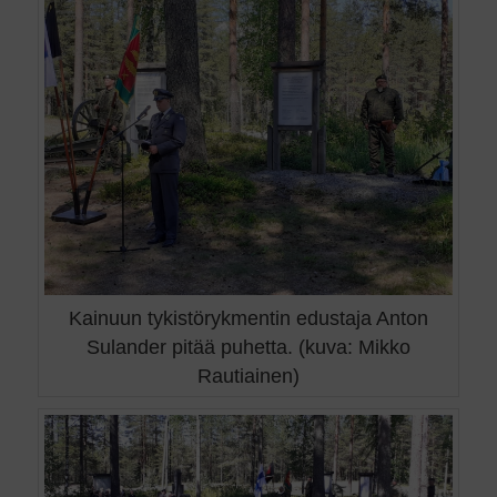
Kainuun tykistörykmentin edustaja Anton
Sulander pitää puhetta. (kuva: Mikko
Rautiainen)