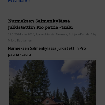
Read more
Nurmeksen Salmenkylässä
julkistettiin Pro patria -taulu
/
/
22.5.2024
in
2024
,
Ajankohtaista
,
Nurmes
,
Pohjois-Karjala
by
Mikko Rautiainen
Nurmeksen Salmenkylässä julkistettiin Pro
patria -taulu