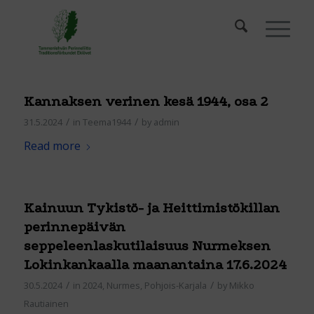
Kannaksen verinen kesä 1944, osa 2
/
/
31.5.2024
in
Teema1944
by
admin
Read more
Kainuun Tykistö- ja Heittimistökillan
perinnepäivän
seppeleenlaskutilaisuus Nurmeksen
Lokinkankaalla maanantaina 17.6.2024
/
/
30.5.2024
in
2024
,
Nurmes
,
Pohjois-Karjala
by
Mikko
Rautiainen