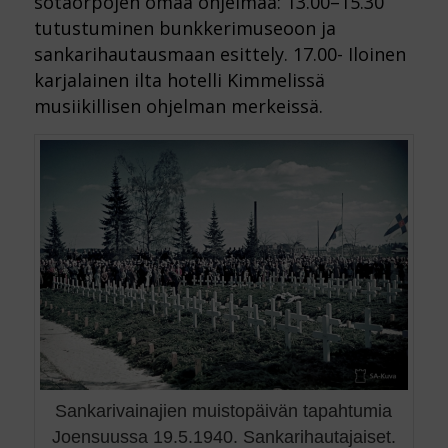
sotaorpojen omaa ohjelmaa: 13.00–15.30
tutustuminen bunkkerimuseoon ja
sankarihautausmaan esittely. 17.00- Iloinen
karjalainen ilta hotelli Kimmelissä
musiikillisen ohjelman merkeissä.
Sankarivainajien muistopäivän tapahtumia
Joensuussa 19.5.1940. Sankarihautajaiset.