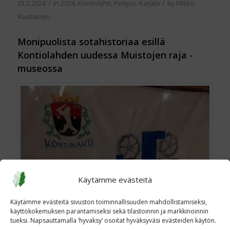
/
/
23.5.2024
in
2024
,
Kontiolahti
,
Pohjois-Karjala
by
Mikko
Rautiainen
Monipuolista sotahistoriaa esillä
Kontiolahden uudessa Muistojen raja -
museossa
Käytämme evästeitä
Käytämme evästeitä sivuston toiminnallisuuden mahdollistamiseksi,
käyttökokemuksen parantamiseksi sekä tilastoinnin ja markkinoinnin
tueksi. Napsauttamalla ’hyvaksy’ osoitat hyväksyväsi evästeiden käytön.