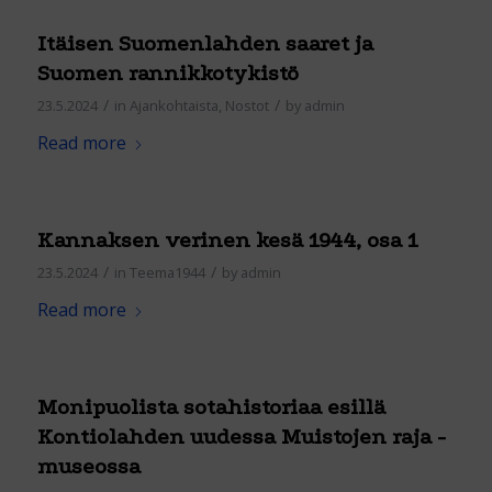
Itäisen Suomenlahden saaret ja
Suomen rannikkotykistö
/
/
23.5.2024
in
Ajankohtaista
,
Nostot
by
admin
Read more
Kannaksen verinen kesä 1944, osa 1
/
/
23.5.2024
in
Teema1944
by
admin
Read more
Monipuolista sotahistoriaa esillä
Kontiolahden uudessa Muistojen raja -
museossa