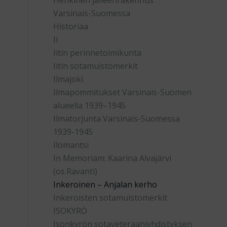
Henkinen jälleenrakennus
Varsinais-Suomessa
Historiaa
Ii
Iitin perinnetoimikunta
Iitin sotamuistomerkit
Ilmajoki
Ilmapommitukset Varsinais-Suomen
alueella 1939–1945
Ilmatorjunta Varsinais-Suomessa
1939-1945
Ilomantsi
In Memoriam: Kaarina Alvajärvi
(os.Ravanti)
Inkeroinen – Anjalan kerho
Inkeroisten sotamuistomerkit
ISOKYRÖ
Isonkyrön sotaveteraaniyhdistyksen