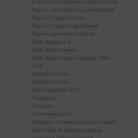
Erään kuortanelaisen sotilaan tarina
Espoo – Perustietoa ja yhteystiedot
Espoo – Tapahtunutta
Espoo – Tulevat tapahtumat
Espoon perinnetoimikunta
Etelä-Karjala e-k
Etelä-Kymenlaakso
Etelä-Kymenlaakso sodassa 1939–
1945
Evakkotarinoita
Evakkotarinoita
Evästekäytäntö (EU)
Haapavesi
Hailuoto
Heimoveteraanit
Helsingin Sotaveteraanikuoro vaalii
perinteitä, muistoja ja toisiaan