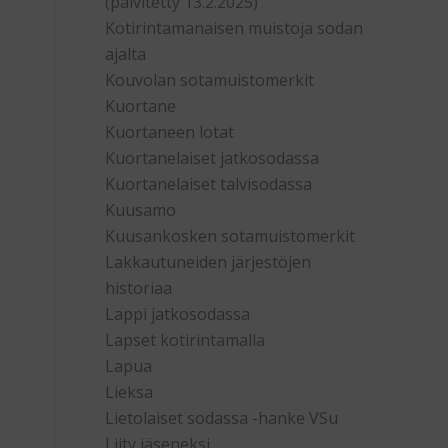
(päivitetty 13.2.2025)
Kotirintamanaisen muistoja sodan
ajalta
Kouvolan sotamuistomerkit
Kuortane
Kuortaneen lotat
Kuortanelaiset jatkosodassa
Kuortanelaiset talvisodassa
Kuusamo
Kuusankosken sotamuistomerkit
Lakkautuneiden järjestöjen
historiaa
Lappi jatkosodassa
Lapset kotirintamalla
Lapua
Lieksa
Lietolaiset sodassa -hanke VSu
Liity jäseneksi