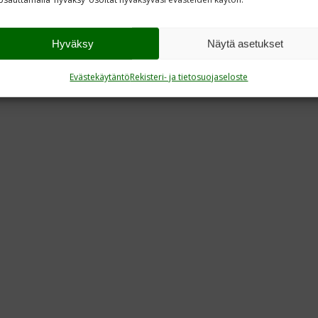
Hyväksy
Näytä asetukset
Evästekäytäntö
Rekisteri- ja tietosuojaseloste