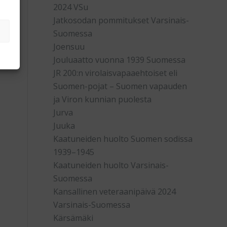
2024 VSu
Jatkosodan pommitukset Varsinais-
Suomessa
Joensuu
Jouluaatto vuonna 1939 Suomessa
JR 200:n virolaisvapaaehtoiset eli
Suomen-pojat – Suomen vapauden
ja Viron kunnian puolesta
Jurva
Juuka
Kaatuneiden huolto Suomen sodissa
1939–1945
Kaatuneiden huolto Varsinais-
Suomessa
Kansallinen veteraanipäivä 2024
Varsinais-Suomessa
Kärsämäki