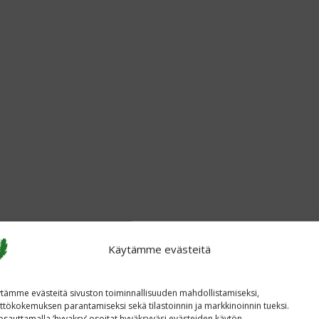
Käytämme evästeitä
tämme evästeitä sivuston toiminnallisuuden mahdollistamiseksi,
ttökokemuksen parantamiseksi sekä tilastoinnin ja markkinoinnin tueksi.
sauttamalla ’hyvaksy’ osoitat hyväksyväsi evästeiden käytön.