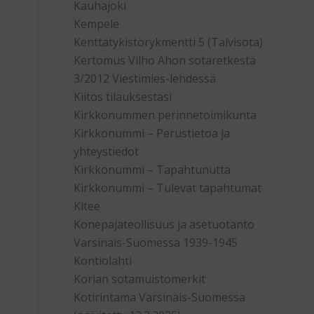
Kauhajoki
Kempele
Kenttätykistörykmentti 5 (Talvisota)
Kertomus Vilho Ahon sotaretkestä
3/2012 Viestimies-lehdessä
Kiitos tilauksestasi
Kirkkonummen perinnetoimikunta
Kirkkonummi – Perustietoa ja
yhteystiedot
Kirkkonummi – Tapahtunutta
Kirkkonummi – Tulevat tapahtumat
Kitee
Konepajateollisuus ja asetuotanto
Varsinais-Suomessa 1939-1945
Kontiolahti
Korian sotamuistomerkit
Kotirintama Varsinais-Suomessa