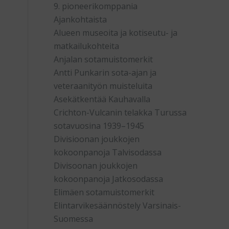
9. pioneerikomppania
Ajankohtaista
Alueen museoita ja kotiseutu- ja
matkailukohteita
Anjalan sotamuistomerkit
Antti Punkarin sota-ajan ja
veteraanityön muisteluita
Asekätkentää Kauhavalla
Crichton-Vulcanin telakka Turussa
sotavuosina 1939–1945
Divisioonan joukkojen
kokoonpanoja Talvisodassa
Divisoonan joukkojen
kokoonpanoja Jatkosodassa
Elimäen sotamuistomerkit
Elintarvikesäännöstely Varsinais-
Suomessa