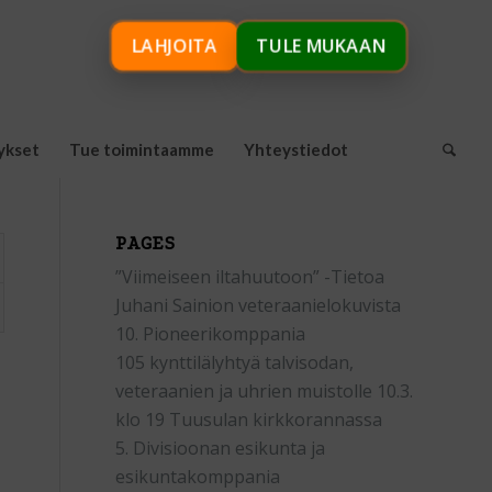
LAHJOITA
TULE MUKAAN
ykset
Tue toimintaamme
Yhteystiedot
PAGES
”Viimeiseen iltahuutoon” -Tietoa
Juhani Sainion veteraanielokuvista
10. Pioneerikomppania
105 kynttilälyhtyä talvisodan,
veteraanien ja uhrien muistolle 10.3.
klo 19 Tuusulan kirkkorannassa
5. Divisioonan esikunta ja
esikuntakomppania