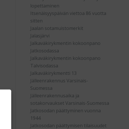
lopettaminen
Itsenäisyyspäivän viettoa 86 vuotta
sitten
Jaalan sotamuistomerkit
Jalasjärvi
Jalkaväkirykmentin kokoonpano
Jatkosodassa
Jalkaväkirykmentin kokoonpano
Talvisodassa
Jalkaväkirykmentti 13
Jälleenrakennus Varsinais-
Suomessa
Jälleenrakennusaika ja
sotakorvaukset Varsinais-Suomessa
Jatkosodan päättyminen vuonna
1944
Jatkosodan päättymisen tilaisuudet