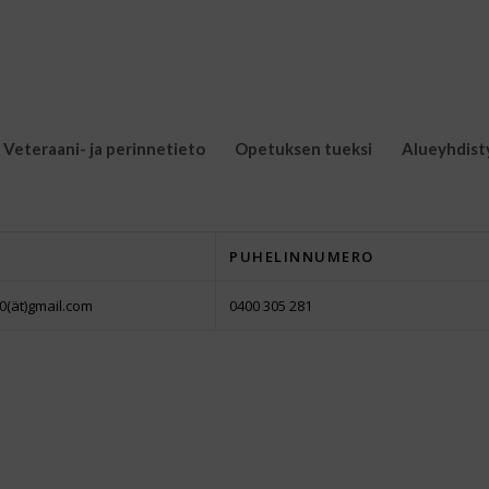
Veteraani- ja perinnetieto
Opetuksen tueksi
Alueyhdist
PUHELINNUMERO
0(ät)gmail.com
0400 305 281