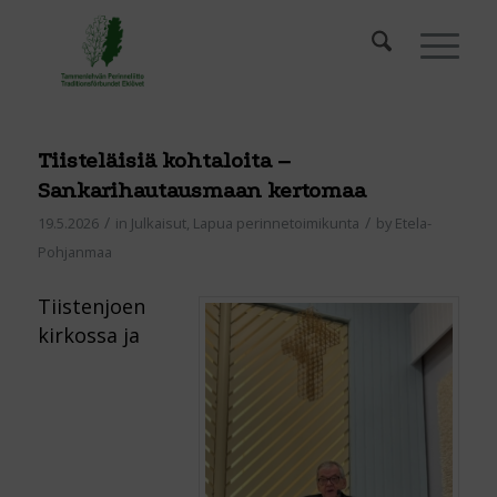
Tiisteläisiä kohtaloita –
Sankarihautausmaan kertomaa
/
/
19.5.2026
in
Julkaisut
,
Lapua perinnetoimikunta
by
Etela-
Pohjanmaa
Tiistenjoen
kirkossa ja