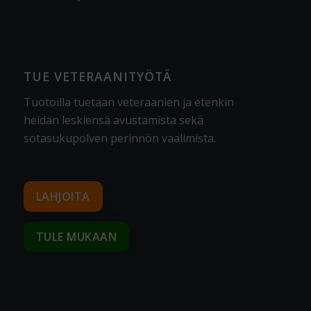
TUE VETERAANITYÖTÄ
Tuotoilla tuetaan veteraanien ja etenkin
heidän leskiensä avustamista sekä
sotasukupolven perinnön vaalimista
.
LAHJOITA
TULE MUKAAN