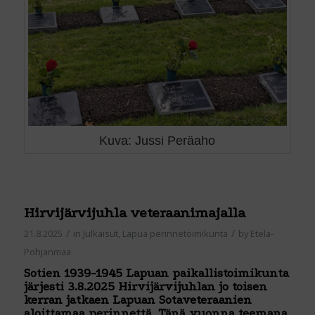
Kuva: Jussi Peräaho
Hirvijärvijuhla veteraanimajalla
/
/
21.8.2025
in
Julkaisut
,
Lapua perinnetoimikunta
by
Etela-
Pohjanmaa
Sotien 1939-1945 Lapuan paikallistoimikunta
järjesti 3.8.2025 Hirvijärvijuhlan jo toisen
kerran jatkaen Lapuan Sotaveteraanien
aloittamaa perinnettä. Tänä vuonna teemana