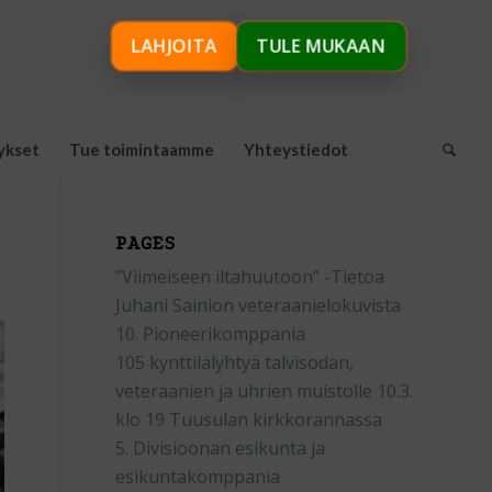
LAHJOITA
TULE MUKAAN
ykset
Tue toimintaamme
Yhteystiedot
PAGES
”Viimeiseen iltahuutoon” -Tietoa
Juhani Sainion veteraanielokuvista
10. Pioneerikomppania
105 kynttilälyhtyä talvisodan,
veteraanien ja uhrien muistolle 10.3.
klo 19 Tuusulan kirkkorannassa
5. Divisioonan esikunta ja
esikuntakomppania