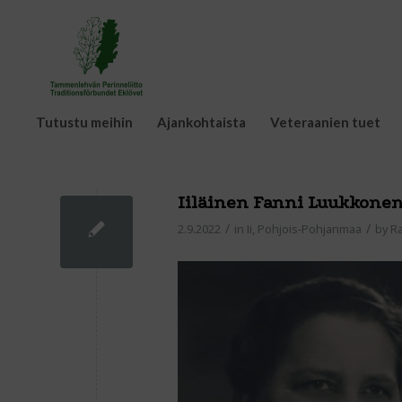
Tutustu meihin
Ajankohtaista
Veteraanien tuet
Iiläinen Fanni Luukkonen 
/
/
2.9.2022
in
Ii
,
Pohjois-Pohjanmaa
by
R