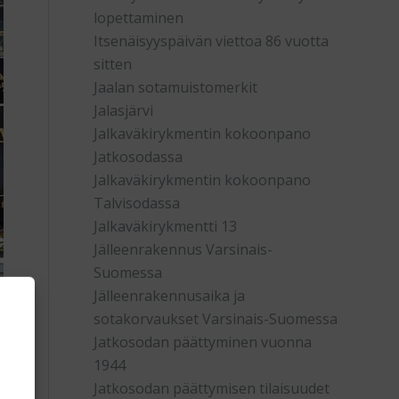
lopettaminen
Itsenäisyyspäivän viettoa 86 vuotta
sitten
Jaalan sotamuistomerkit
Jalasjärvi
Jalkaväkirykmentin kokoonpano
Jatkosodassa
Jalkaväkirykmentin kokoonpano
Talvisodassa
Jalkaväkirykmentti 13
Jälleenrakennus Varsinais-
Suomessa
Jälleenrakennusaika ja
sotakorvaukset Varsinais-Suomessa
Jatkosodan päättyminen vuonna
1944
Jatkosodan päättymisen tilaisuudet