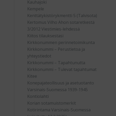
Kauhajoki
Kempele
Kenttätykistörykmentti 5 (Talvisota)
Kertomus Vilho Ahon sotaretkestä
3/2012 Viestimies-lehdessä
Kiitos tilauksestasi
Kirkkonummen perinnetoimikunta
Kirkkonummi – Perustietoa ja
yhteystiedot
Kirkkonummi – Tapahtunutta
Kirkkonummi – Tulevat tapahtumat
Kitee
Konepajateollisuus ja asetuotanto
Varsinais-Suomessa 1939-1945
Kontiolahti
Korian sotamuistomerkit
Kotirintama Varsinais-Suomessa