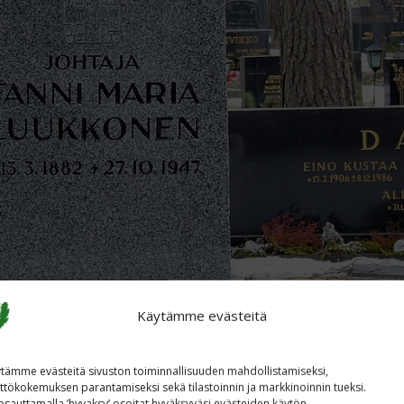
Käytämme evästeitä
tämme evästeitä sivuston toiminnallisuuden mahdollistamiseksi,
ttökokemuksen parantamiseksi sekä tilastoinnin ja markkinoinnin tueksi.
sauttamalla ’hyvaksy’ osoitat hyväksyväsi evästeiden käytön.