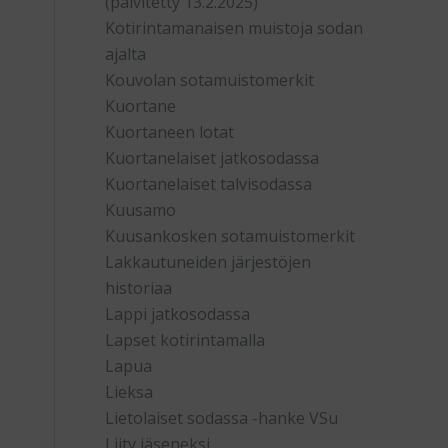
(päivitetty 13.2.2025)
Kotirintamanaisen muistoja sodan
ajalta
Kouvolan sotamuistomerkit
Kuortane
Kuortaneen lotat
Kuortanelaiset jatkosodassa
Kuortanelaiset talvisodassa
Kuusamo
Kuusankosken sotamuistomerkit
Lakkautuneiden järjestöjen
historiaa
Lappi jatkosodassa
Lapset kotirintamalla
Lapua
Lieksa
Lietolaiset sodassa -hanke VSu
Liity jäseneksi