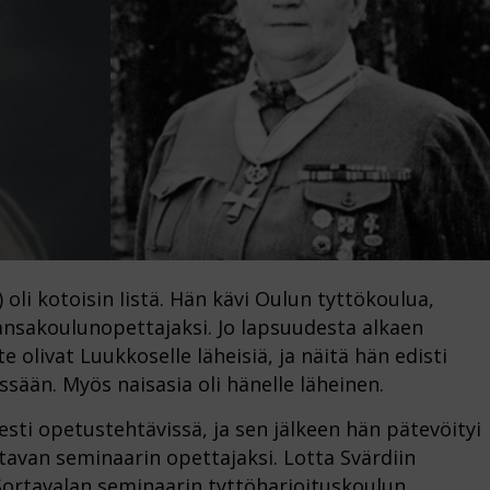
oli kotoisin Iistä. Hän kävi Oulun tyttökoulua,
ansakoulunopettajaksi. Jo lapsuudesta alkaen
te olivat Luukkoselle läheisiä, ja näitä hän edisti
sään. Myös naisasia oli hänelle läheinen.
ti opetustehtävissä, ja sen jälkeen hän pätevöityi
avan seminaarin opettajaksi. Lotta Svärdiin
 Sortavalan seminaarin tyttöharjoituskoulun