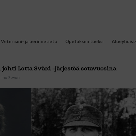
Veteraani- ja perinnetieto
Opetuksen tueksi
Alueyhdist
johti Lotta Svärd -järjestöä sotavuosina
aimo Sevón