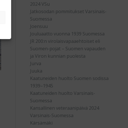
2024 VSu
Jatkosodan pommitukset Varsinais-
Suomessa
Joensuu
Jouluaatto vuonna 1939 Suomessa
JR 200:n virolaisvapaaehtoiset eli
Suomen-pojat – Suomen vapauden
ja Viron kunnian puolesta
Jurva
Juuka
Kaatuneiden huolto Suomen sodissa
1939–1945
Kaatuneiden huolto Varsinais-
Suomessa
Kansallinen veteraanipäivä 2024
Varsinais-Suomessa
Kärsämäki