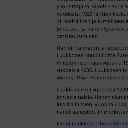
yliopettajana. Vuoden 1918 s
Vuodesta 1929 lähtien kesk
oli maltillinen ja turvalline
johdossa, ja hänen työskentel
omistautuminen.
Hän oli naimaton ja lapseto
Luukkonen kuului Lotta Svär
ilmestymisen ajan vuosina 19
vuodesta 1936. Luukkosen työ
vuonna 1947. Hänen viimeisiä
Luukkonen oli vuodesta 1929
johtavia naisia. Hänen eläm
luvulta lähtien. Vuonna 2004
hänet äänestettiin merkittä
Fanni Luukkosen henkilöhist