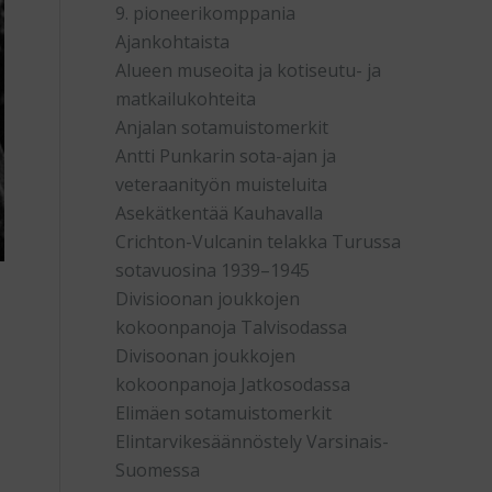
9. pioneerikomppania
Ajankohtaista
Alueen museoita ja kotiseutu- ja
matkailukohteita
Anjalan sotamuistomerkit
Antti Punkarin sota-ajan ja
veteraanityön muisteluita
Asekätkentää Kauhavalla
Crichton-Vulcanin telakka Turussa
sotavuosina 1939–1945
Divisioonan joukkojen
kokoonpanoja Talvisodassa
Divisoonan joukkojen
kokoonpanoja Jatkosodassa
Elimäen sotamuistomerkit
Elintarvikesäännöstely Varsinais-
Suomessa