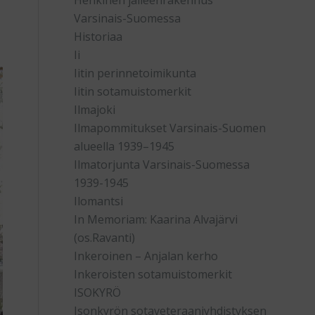
Henkinen jälleenrakennus
Varsinais-Suomessa
Historiaa
Ii
Iitin perinnetoimikunta
Iitin sotamuistomerkit
Ilmajoki
Ilmapommitukset Varsinais-Suomen
alueella 1939–1945
Ilmatorjunta Varsinais-Suomessa
1939-1945
Ilomantsi
In Memoriam: Kaarina Alvajärvi
(os.Ravanti)
Inkeroinen – Anjalan kerho
Inkeroisten sotamuistomerkit
ISOKYRÖ
Isonkyrön sotaveteraaniyhdistyksen