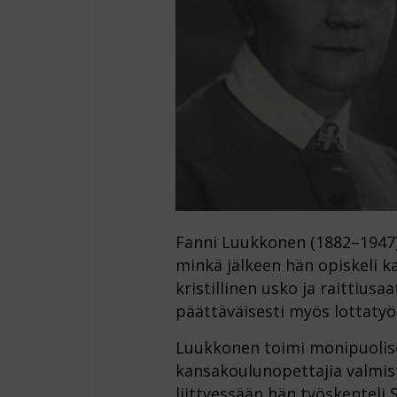
Fanni Luukkonen (1882–1947) 
minkä jälkeen hän opiskeli k
kristillinen usko ja raittiusaa
päättäväisesti myös lottatyös
Luukkonen toimi monipuolises
kansakoulunopettajia valmist
liittyessään hän työskenteli