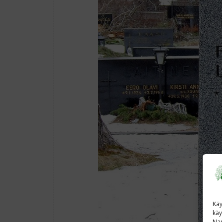
Käy
käy
Nap