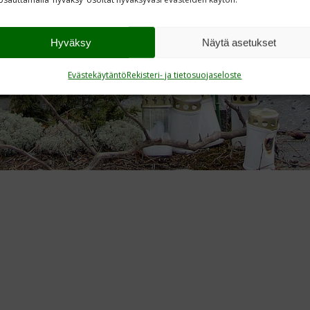
Hyväksy
Näytä asetukset
Evästekäytäntö
Rekisteri- ja tietosuojaseloste