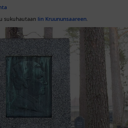
nta
tu sukuhautaan
Iin Kruununsaareen
.