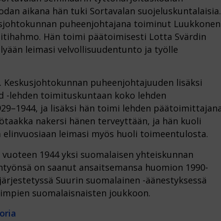
odan aikana hän tuki Sortavalan suojeluskuntalaisia.
usjohtokunnan puheenjohtajana toiminut Luukkonen
n äitihahmo. Hän toimi päätoimisesti Lotta Svärdin
yään leimasi velvollisuudentunto ja työlle
n. Keskusjohtokunnan puheenjohtajuuden lisäksi
d -lehden toimituskuntaan koko lehden
29–1944, ja lisäksi hän toimi lehden päätoimittajan
taakka nakersi hänen terveyttään, ja hän kuoli
 elinvuosiaan leimasi myös huoli toimeentulosta.
 vuoteen 1944 yksi suomalaisen yhteiskunnan
äntyönsä on saanut ansaitsemansa huomion 1990-
 järjestetyssä Suurin suomalainen -äänestyksessä
vimpien suomalaisnaisten joukkoon.
oria