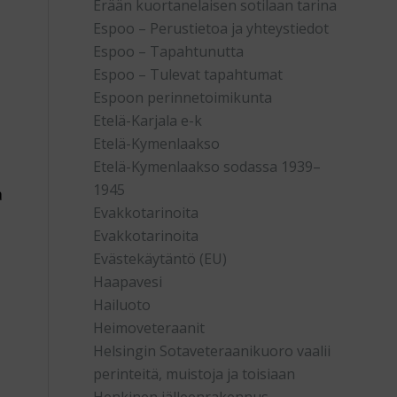
Erään kuortanelaisen sotilaan tarina
Espoo – Perustietoa ja yhteystiedot
Espoo – Tapahtunutta
Espoo – Tulevat tapahtumat
Espoon perinnetoimikunta
Etelä-Karjala e-k
Etelä-Kymenlaakso
Etelä-Kymenlaakso sodassa 1939–
1945
a
Evakkotarinoita
Evakkotarinoita
Evästekäytäntö (EU)
Haapavesi
Hailuoto
Heimoveteraanit
Helsingin Sotaveteraanikuoro vaalii
perinteitä, muistoja ja toisiaan