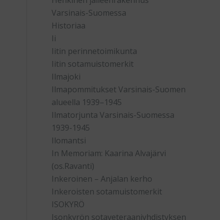
Henkinen jälleenrakennus
Varsinais-Suomessa
Historiaa
Ii
Iitin perinnetoimikunta
Iitin sotamuistomerkit
Ilmajoki
Ilmapommitukset Varsinais-Suomen
alueella 1939–1945
Ilmatorjunta Varsinais-Suomessa
1939-1945
Ilomantsi
In Memoriam: Kaarina Alvajärvi
(os.Ravanti)
Inkeroinen – Anjalan kerho
Inkeroisten sotamuistomerkit
ISOKYRÖ
Isonkyrön sotaveteraaniyhdistyksen