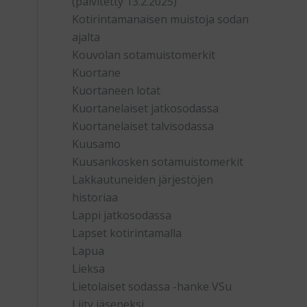
(päivitetty 13.2.2025)
Kotirintamanaisen muistoja sodan
ajalta
Kouvolan sotamuistomerkit
Kuortane
Kuortaneen lotat
Kuortanelaiset jatkosodassa
Kuortanelaiset talvisodassa
Kuusamo
Kuusankosken sotamuistomerkit
Lakkautuneiden järjestöjen
historiaa
Lappi jatkosodassa
Lapset kotirintamalla
Lapua
Lieksa
Lietolaiset sodassa -hanke VSu
Liity jäseneksi