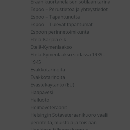
Erään kuortanelaisen sotilaan tarina
Espoo – Perustietoa ja yhteystiedot
Espoo – Tapahtunutta
Espoo – Tulevat tapahtumat
Espoon perinnetoimikunta
Etelä-Karjala e-k
Etelä-Kymenlaakso
Etelä-Kymenlaakso sodassa 1939–
1945
Evakkotarinoita
Evakkotarinoita
Evästekäytäntö (EU)
Haapavesi
Hailuoto
Heimoveteraanit
Helsingin Sotaveteraanikuoro vaalii
perinteitä, muistoja ja toisiaan