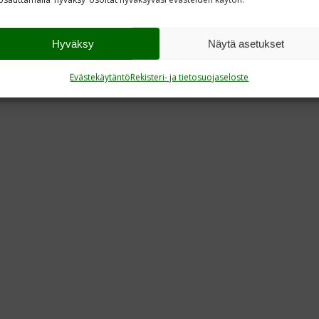
Hyväksy
Näytä asetukset
Evästekäytäntö
Rekisteri- ja tietosuojaseloste