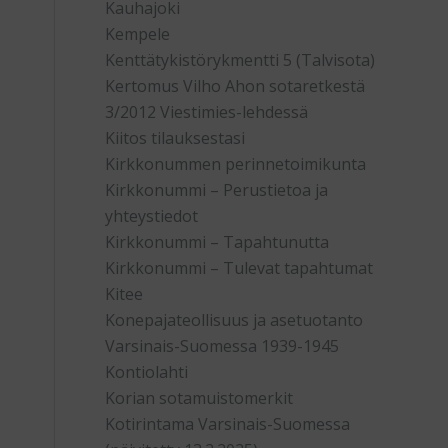
Kauhajoki
Kempele
Kenttätykistörykmentti 5 (Talvisota)
Kertomus Vilho Ahon sotaretkestä
3/2012 Viestimies-lehdessä
Kiitos tilauksestasi
Kirkkonummen perinnetoimikunta
Kirkkonummi – Perustietoa ja
yhteystiedot
Kirkkonummi – Tapahtunutta
Kirkkonummi – Tulevat tapahtumat
Kitee
Konepajateollisuus ja asetuotanto
Varsinais-Suomessa 1939-1945
Kontiolahti
Korian sotamuistomerkit
Kotirintama Varsinais-Suomessa