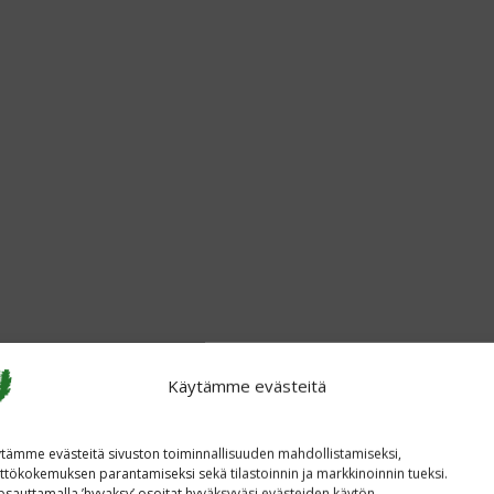
Käytämme evästeitä
tämme evästeitä sivuston toiminnallisuuden mahdollistamiseksi,
ttökokemuksen parantamiseksi sekä tilastoinnin ja markkinoinnin tueksi.
sauttamalla ’hyvaksy’ osoitat hyväksyväsi evästeiden käytön.