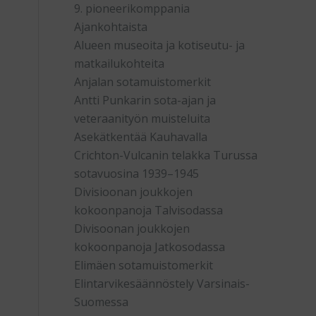
9. pioneerikomppania
Ajankohtaista
Alueen museoita ja kotiseutu- ja
matkailukohteita
Anjalan sotamuistomerkit
Antti Punkarin sota-ajan ja
veteraanityön muisteluita
Asekätkentää Kauhavalla
Crichton-Vulcanin telakka Turussa
sotavuosina 1939–1945
Divisioonan joukkojen
kokoonpanoja Talvisodassa
Divisoonan joukkojen
kokoonpanoja Jatkosodassa
Elimäen sotamuistomerkit
Elintarvikesäännöstely Varsinais-
Suomessa