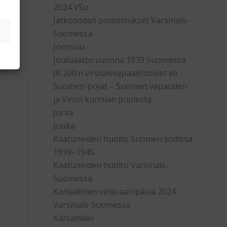
2024 VSu
Jatkosodan pommitukset Varsinais-
Suomessa
Joensuu
Jouluaatto vuonna 1939 Suomessa
JR 200:n virolaisvapaaehtoiset eli
Suomen-pojat – Suomen vapauden
ja Viron kunnian puolesta
Jurva
Juuka
Kaatuneiden huolto Suomen sodissa
1939–1945
Kaatuneiden huolto Varsinais-
Suomessa
Kansallinen veteraanipäivä 2024
Varsinais-Suomessa
Kärsämäki