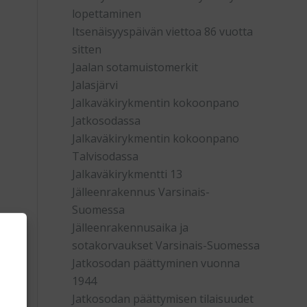
lopettaminen
Itsenäisyyspäivän viettoa 86 vuotta
sitten
Jaalan sotamuistomerkit
Jalasjärvi
Jalkaväkirykmentin kokoonpano
Jatkosodassa
Jalkaväkirykmentin kokoonpano
Talvisodassa
Jalkaväkirykmentti 13
Jälleenrakennus Varsinais-
Suomessa
Jälleenrakennusaika ja
sotakorvaukset Varsinais-Suomessa
Jatkosodan päättyminen vuonna
1944
Jatkosodan päättymisen tilaisuudet