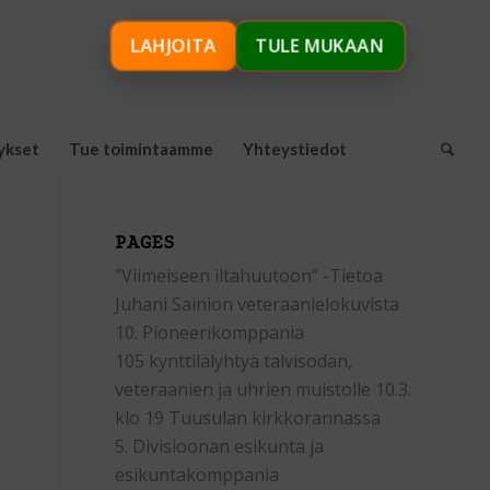
LAHJOITA
TULE MUKAAN
ykset
Tue toimintaamme
Yhteystiedot
PAGES
”Viimeiseen iltahuutoon” -Tietoa
Juhani Sainion veteraanielokuvista
10. Pioneerikomppania
105 kynttilälyhtyä talvisodan,
veteraanien ja uhrien muistolle 10.3.
klo 19 Tuusulan kirkkorannassa
5. Divisioonan esikunta ja
esikuntakomppania