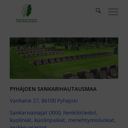
PYHÄJOEN SANKARIHAUTAUSMAA
Vanhatie 27, 86100 Pyhäjoki
Sankarivainajat (XXX); henkilötiedot,
kuoliniät, kuolinpaikat, menehtymisluokat,
joukko-osastot