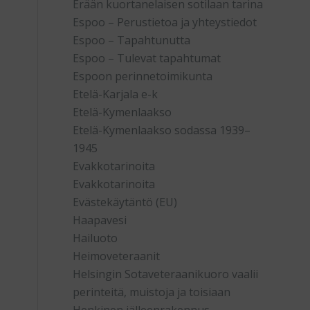
Erään kuortanelaisen sotilaan tarina
Espoo – Perustietoa ja yhteystiedot
Espoo – Tapahtunutta
Espoo – Tulevat tapahtumat
Espoon perinnetoimikunta
Etelä-Karjala e-k
Etelä-Kymenlaakso
Etelä-Kymenlaakso sodassa 1939–
1945
Evakkotarinoita
Evakkotarinoita
Evästekäytäntö (EU)
Haapavesi
Hailuoto
Heimoveteraanit
Helsingin Sotaveteraanikuoro vaalii
perinteitä, muistoja ja toisiaan