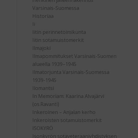
Henkinen jälleenrakennus
Varsinais-Suomessa
Historiaa
Ii
Iitin perinnetoimikunta
Iitin sotamuistomerkit
Ilmajoki
Ilmapommitukset Varsinais-Suomen
alueella 1939–1945
Ilmatorjunta Varsinais-Suomessa
1939-1945
Ilomantsi
In Memoriam: Kaarina Alvajärvi
(os.Ravanti)
Inkeroinen – Anjalan kerho
Inkeroisten sotamuistomerkit
ISOKYRÖ
Isonkyrön sotaveteraaniyhdistyksen