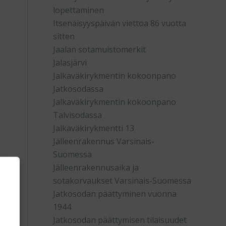
lopettaminen
Itsenäisyyspäivän viettoa 86 vuotta
sitten
Jaalan sotamuistomerkit
Jalasjärvi
Jalkaväkirykmentin kokoonpano
Jatkosodassa
Jalkaväkirykmentin kokoonpano
Talvisodassa
Jalkaväkirykmentti 13
Jälleenrakennus Varsinais-
Suomessa
Jälleenrakennusaika ja
sotakorvaukset Varsinais-Suomessa
Jatkosodan päättyminen vuonna
1944
Jatkosodan päättymisen tilaisuudet