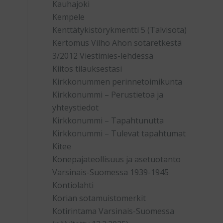
Kauhajoki
Kempele
Kenttätykistörykmentti 5 (Talvisota)
Kertomus Vilho Ahon sotaretkestä
3/2012 Viestimies-lehdessä
Kiitos tilauksestasi
Kirkkonummen perinnetoimikunta
Kirkkonummi – Perustietoa ja
yhteystiedot
Kirkkonummi – Tapahtunutta
Kirkkonummi – Tulevat tapahtumat
Kitee
Konepajateollisuus ja asetuotanto
Varsinais-Suomessa 1939-1945
Kontiolahti
Korian sotamuistomerkit
Kotirintama Varsinais-Suomessa