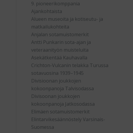
9. pioneerikomppania
Ajankohtaista
Alueen museoita ja kotiseutu- ja
matkailukohteita
Anjalan sotamuistomerkit
Antti Punkarin sota-ajan ja
veteraanityön muisteluita
Asekätkentää Kauhavalla
Crichton-Vulcanin telakka Turussa
sotavuosina 1939–1945
Divisioonan joukkojen
kokoonpanoja Talvisodassa
Divisoonan joukkojen
kokoonpanoja Jatkosodassa
Elimäen sotamuistomerkit
Elintarvikesäännöstely Varsinais-
Suomessa