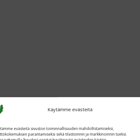
Käytämme evästeitä
tämme evästeitä sivuston toiminnallisuuden mahdollistamiseksi,
ttökokemuksen parantamiseksi sekä tilastoinnin ja markkinoinnin tueksi.
sauttamalla ’hyvaksy’ osoitat hyväksyväsi evästeiden käytön.