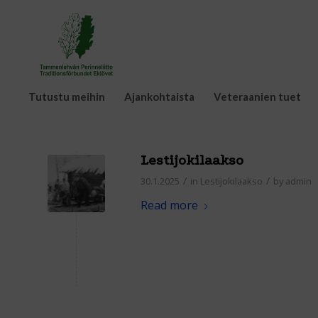
Tutustu meihin
Ajankohtaista
Veteraanien tuet
Lestijokilaakso
/
/
30.1.2025
in
Lestijokilaakso
by
admin
Read more