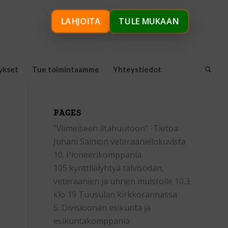
LAHJOITA
TULE MUKAAN
ykset
Tue toimintaamme
Yhteystiedot
PAGES
”Viimeiseen iltahuutoon” -Tietoa
Juhani Sainion veteraanielokuvista
10. Pioneerikomppania
105 kynttilälyhtyä talvisodan,
veteraanien ja uhrien muistolle 10.3.
klo 19 Tuusulan kirkkorannassa
5. Divisioonan esikunta ja
esikuntakomppania