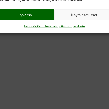
Hyväksy
Näytä asetukset
Evästekäytäntö
Rekisteri- ja tietosuojaseloste