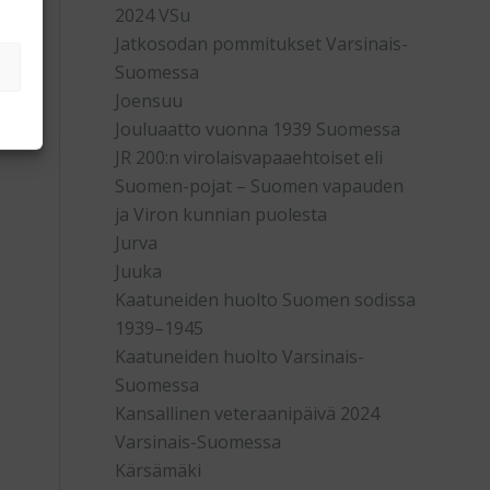
2024 VSu
Jatkosodan pommitukset Varsinais-
Suomessa
Joensuu
Jouluaatto vuonna 1939 Suomessa
JR 200:n virolaisvapaaehtoiset eli
Suomen-pojat – Suomen vapauden
ja Viron kunnian puolesta
Jurva
Juuka
Kaatuneiden huolto Suomen sodissa
1939–1945
Kaatuneiden huolto Varsinais-
Suomessa
Kansallinen veteraanipäivä 2024
Varsinais-Suomessa
Kärsämäki