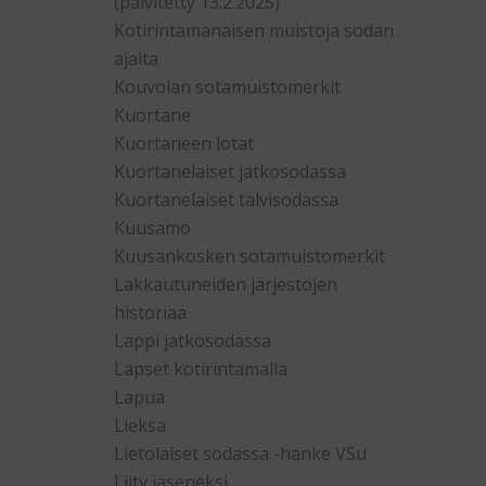
(päivitetty 13.2.2025)
Kotirintamanaisen muistoja sodan
ajalta
Kouvolan sotamuistomerkit
Kuortane
Kuortaneen lotat
Kuortanelaiset jatkosodassa
Kuortanelaiset talvisodassa
Kuusamo
Kuusankosken sotamuistomerkit
Lakkautuneiden järjestöjen
historiaa
Lappi jatkosodassa
Lapset kotirintamalla
Lapua
Lieksa
Lietolaiset sodassa -hanke VSu
Liity jäseneksi