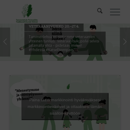
VETERAANIVIIKKO 20.–27.4.
Tammenlehvä on sotiemme veteraanien
yhteinen tunnus. Veteraanisukupolvi selvisi
pitämällä yhtä – pidetään mekin!
#Yhdessä #KatseEteenpäin
1
2
3
Paina tästä markkinointi hyväksyäksesi
markkinointievästeet ja ottaaksesi tämän
sisällön käyttöön