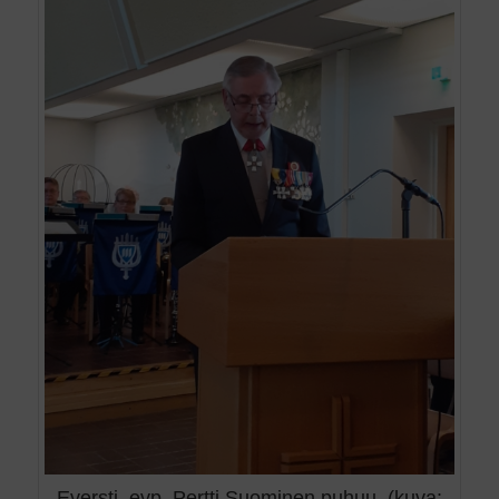
Eversti, evp. Pertti Suominen puhuu. (kuva: