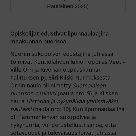
Rautiainen 2025)
Opiskelijat edustivat lipunnaulaajina
maakunnan nuorisoa
Nuoren sukupolven edustajina juhlassa
toimivat Kontiolahden lukion oppilas
Veeti-
Ville Örn
ja Riverian oppilaskunnan
hallituksen pj.
Siiri Kiiski
Nurmeksesta.
Örnin naula oli nimetty
Suomalaisen
nuorison naulaksi
(naula nro: 9) ja Kiisken
naula
Historiaa ja nykypäivää yhdistäväksi
naulaksi
(naula nro: 10). Kun lipunnaulaajina
oli Tammenlehvän sukupolvea ja
nykynuoria, voi perustellusti sanoa, että
sotavuodet ja tulevaisuus löivät juhlassa