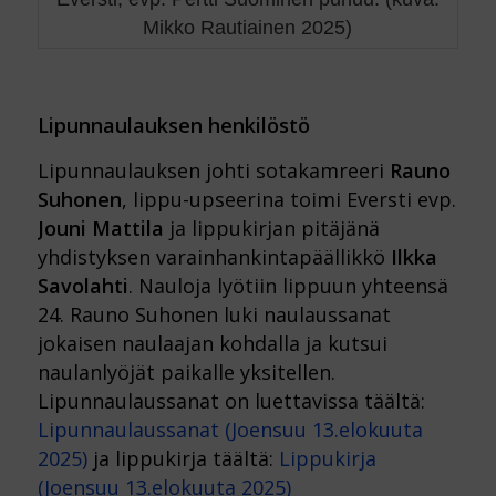
Mikko Rautiainen 2025)
Lipunnaulauksen henkilöstö
Lipunnaulauksen johti sotakamreeri
Rauno
Suhonen
, lippu-upseerina toimi Eversti evp.
Jouni Mattila
ja lippukirjan pitäjänä
yhdistyksen varainhankintapäällikkö
Ilkka
Savolahti
. Nauloja lyötiin lippuun yhteensä
24. Rauno Suhonen luki naulaussanat
jokaisen naulaajan kohdalla ja kutsui
naulanlyöjät paikalle yksitellen.
Lipunnaulaussanat on luettavissa täältä:
Lipunnaulaussanat (Joensuu 13.elokuuta
2025)
ja lippukirja täältä:
Lippukirja
(Joensuu 13.elokuuta 2025)