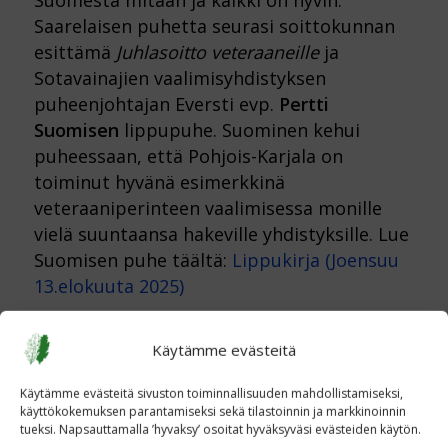
Saarelaisen puhetta seurasi soittokunnan
esittämä
Juhlasoitto veteraaneille
ja
Sotavainajien vaalimisyhdistyksen
puheenjohtajan Eversti evp.
Pertti
Suomisen
lippupuhe. Suominen kehui
puheessaan, että Pohjois-Karjala on
toiminut hyvänä esimerkkinä
veteraaniperinteen vaalimisessa monille
vielä suuntaansa hakeville yhdistyksille. Lue
Suomisen puhe täältä:
Lippukirja (Joensuu
13.elokuuta 2025)
Käytämme evästeitä
Käytämme evästeitä sivuston toiminnallisuuden mahdollistamiseksi,
käyttökokemuksen parantamiseksi sekä tilastoinnin ja markkinoinnin
tueksi. Napsauttamalla ’hyvaksy’ osoitat hyväksyväsi evästeiden käytön.