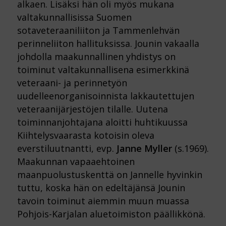
alkaen. Lisäksi hän oli myös mukana
valtakunnallisissa Suomen
sotaveteraaniliiton ja Tammenlehvän
perinneliiton hallituksissa. Jounin vakaalla
johdolla maakunnallinen yhdistys on
toiminut valtakunnallisena esimerkkinä
veteraani- ja perinnetyön
uudelleenorganisoinnista lakkautettujen
veteraanijärjestöjen tilalle. Uutena
toiminnanjohtajana aloitti huhtikuussa
Kiihtelysvaarasta kotoisin oleva
everstiluutnantti, evp.
Janne Myller
(s.1969).
Maakunnan vapaaehtoinen
maanpuolustuskenttä on Jannelle hyvinkin
tuttu, koska hän on edeltäjänsä Jounin
tavoin toiminut aiemmin muun muassa
Pohjois-Karjalan aluetoimiston päällikkönä.