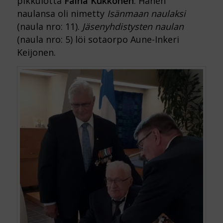
pikkulotta
Faina Kukkonen
. Hänen
naulansa oli nimetty
Isänmaan naulaksi
(naula nro: 11).
Jäsenyhdistysten naulan
(naula nro: 5) löi sotaorpo Aune-Inkeri
Keijonen.