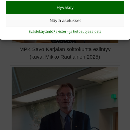
Hyväksy
Näytä asetukset
Evästekäytäntö
Rekisteri- ja tietosuojaseloste
MPK Savo-Karjalan soittokunta esiintyy
(kuva: Mikko Rautiainen 2025)