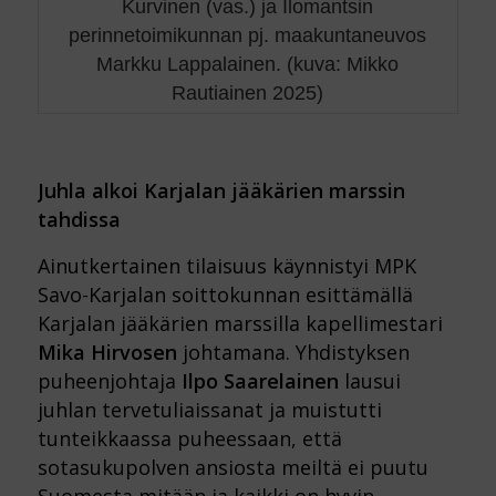
Kurvinen (vas.) ja Ilomantsin
perinnetoimikunnan pj. maakuntaneuvos
Markku Lappalainen. (kuva: Mikko
Rautiainen 2025)
Juhla alkoi Karjalan jääkärien marssin
tahdissa
Ainutkertainen tilaisuus käynnistyi MPK
Savo-Karjalan soittokunnan esittämällä
Karjalan jääkärien marssilla kapellimestari
Mika Hirvosen
johtamana. Yhdistyksen
puheenjohtaja
Ilpo Saarelainen
lausui
juhlan tervetuliaissanat ja muistutti
tunteikkaassa puheessaan, että
sotasukupolven ansiosta meiltä ei puutu
Suomesta mitään ja kaikki on hyvin.