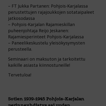
– FT Jukka Partanen: Pohjois-Karjalassa
perustettujen rajajoukkojen sotataipaleet
jatkosodassa
– Pohjois-Karjalan Rajamieskillan
puheenjohtaja Reijo Jeskanen:
Rajamiesperinteet Pohjois-Karjalassa
– Paneelikeskustelu yleisökysymysten
perusteella.
Seminaari on maksuton ja tarkoitettu
kaikille asiasta kiinnostuneille!
Tervetuloa!
Sotien 1939-1945 Pohjois-Karjalan
perinneyhdistys sai uuden