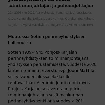
toiminnanjohtajan ja puheenjohtajan
/
22.4.2026
in
2026
,
Ajankohtaista
,
Ilomantsi
,
Joensuu
,
Juuka
,
Kitee
,
Kontiolahti
,
Lieksa
,
Liperi
,
Nurmes
,
Outokumpu
,
Pohjois-
/
Karjala
,
Polvijärvi
,
Rääkkylä
,
Tohmajärvi
by
Mikko Rautiainen
Muutoksia Sotien perinneyhdistyksen
hallinnossa
Sotien 1939–1945 Pohjois-Karjalan
perinneyhdistyksen toiminnanjohtajana
yhdistyksen perustamisesta, vuodesta 2020
lähtien toiminut eversti, evp.
Jouni Mattila
siirtyi vuoden alussa eläkkeelle
tehtävästään. Aiemmin Jouni toimi myös
Pohjois-Karjalan sotaveteraanipiirin
toiminnanjohtajana sekä maakunnan
perinneyhdyshenkilönä vuodesta 2011