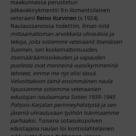
maakunnassa perustetun
Jalkaväkirykmentti 9:n ilomantsilainen
veteraani
Reino Kurvinen
(s.1924).
Naulaussanoissa todettiin;
Ilman niitä
mittaamattoman arvokkaita uhrauksia ja
tekoja, joita sotiemme veteraanit Itsenäisen
Suomen, sen koskemattomuuden,
itsemääräämisoikeuden ja vapauden
puolesta ovat menneinä vuosikymmeninä
tehneet, emme me nyt olisi tässä.
Velvoittakoon tämä ensimmäinen naula
lipussamme sotiemme veteraanien
edustajan naulaamana Sotien 1939–1945
Pohjois-Karjalan perinneyhdistystä ja sen
jäseniä uhrautuvaan työhön Isänmaamme
parhaaksi.
Toisena sotasukupolven
edustajana naulan löi kontiolahtelainen