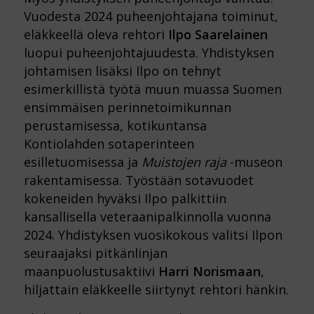
Vuodesta 2024 puheenjohtajana toiminut,
eläkkeellä oleva rehtori
Ilpo Saarelainen
luopui puheenjohtajuudesta. Yhdistyksen
johtamisen lisäksi Ilpo on tehnyt
esimerkillistä työtä muun muassa Suomen
ensimmäisen perinnetoimikunnan
perustamisessa, kotikuntansa
Kontiolahden sotaperinteen
esilletuomisessa ja
Muistojen raja
-museon
rakentamisessa. Työstään sotavuodet
kokeneiden hyväksi Ilpo palkittiin
kansallisella veteraanipalkinnolla vuonna
2024. Yhdistyksen vuosikokous valitsi Ilpon
seuraajaksi pitkänlinjan
maanpuolustusaktiivi
Harri Norismaan
,
hiljattain eläkkeelle siirtynyt rehtori hänkin.