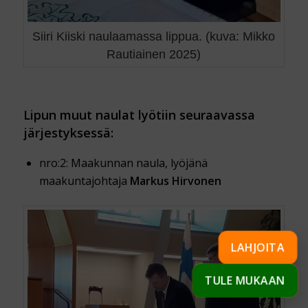
Siiri Kiiski naulaamassa lippua. (kuva: Mikko
Rautiainen 2025)
Lipun muut naulat lyötiin seuraavassa
järjestyksessä:
nro:2: Maakunnan naula, lyöjänä
maakuntajohtaja
Markus Hirvonen
LAHJOITA
TULE MUKAAN