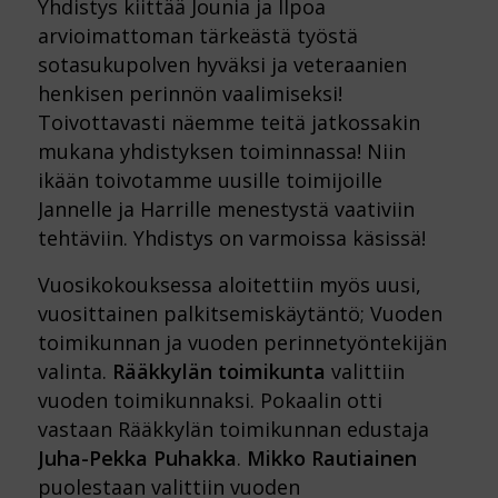
Yhdistys kiittää Jounia ja Ilpoa
arvioimattoman tärkeästä työstä
sotasukupolven hyväksi ja veteraanien
henkisen perinnön vaalimiseksi!
Toivottavasti näemme teitä jatkossakin
mukana yhdistyksen toiminnassa! Niin
ikään toivotamme uusille toimijoille
Jannelle ja Harrille menestystä vaativiin
tehtäviin. Yhdistys on varmoissa käsissä!
Vuosikokouksessa aloitettiin myös uusi,
vuosittainen palkitsemiskäytäntö; Vuoden
toimikunnan ja vuoden perinnetyöntekijän
valinta.
Rääkkylän toimikunta
valittiin
vuoden toimikunnaksi. Pokaalin otti
vastaan Rääkkylän toimikunnan edustaja
Juha-Pekka Puhakka
.
Mikko Rautiainen
puolestaan valittiin vuoden