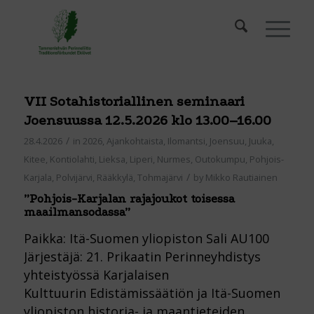
VII Sotahistoriallinen seminaari
Joensuussa 12.5.2026 klo 13.00–16.00
/
28.4.2026
in
2026
,
Ajankohtaista
,
Ilomantsi
,
Joensuu
,
Juuka
,
Kitee
,
Kontiolahti
,
Lieksa
,
Liperi
,
Nurmes
,
Outokumpu
,
Pohjois-
/
Karjala
,
Polvijärvi
,
Rääkkylä
,
Tohmajärvi
by
Mikko Rautiainen
”Pohjois-Karjalan rajajoukot toisessa
maailmansodassa”
Paikka: Itä-Suomen yliopiston Sali AU100
Järjestäjä: 21. Prikaatin Perinneyhdistys
yhteistyössä Karjalaisen
Kulttuurin Edistämissäätiön ja Itä-Suomen
yliopiston historia- ja maantieteiden