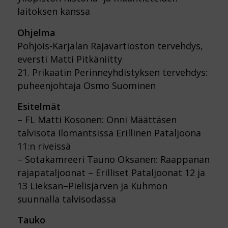
laitoksen kanssa
Ohjelma
Pohjois-Karjalan Rajavartioston tervehdys,
eversti Matti Pitkäniitty
21. Prikaatin Perinneyhdistyksen tervehdys:
puheenjohtaja Osmo Suominen
Esitelmät
– FL Matti Kosonen: Onni Määttäsen
talvisota Ilomantsissa Erillinen Pataljoona
11:n riveissä
– Sotakamreeri Tauno Oksanen: Raappanan
rajapataljoonat – Erilliset Pataljoonat 12 ja
13 Lieksan–Pielisjärven ja Kuhmon
suunnalla talvisodassa
Tauko