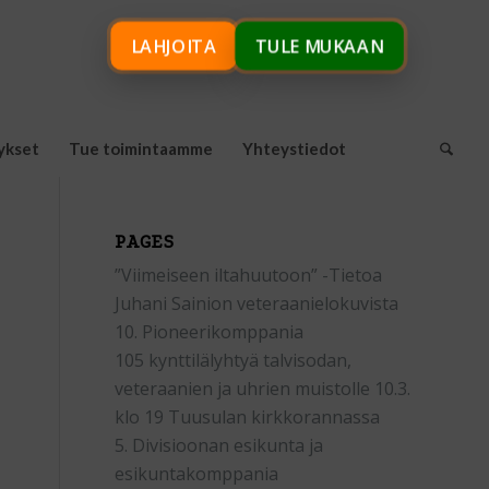
LAHJOITA
TULE MUKAAN
ykset
Tue toimintaamme
Yhteystiedot
PAGES
”Viimeiseen iltahuutoon” -Tietoa
Juhani Sainion veteraanielokuvista
10. Pioneerikomppania
105 kynttilälyhtyä talvisodan,
veteraanien ja uhrien muistolle 10.3.
klo 19 Tuusulan kirkkorannassa
5. Divisioonan esikunta ja
esikuntakomppania