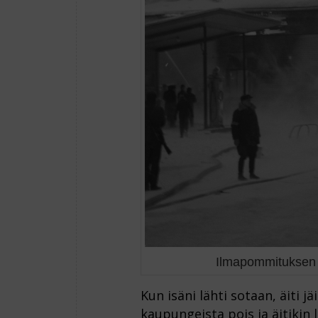
Ilmapommituksen 
Kun isäni lähti sotaan, äiti j
kaupungeista pois ja äitikin 