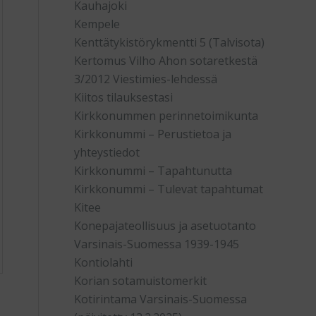
Kauhajoki
Kempele
Kenttätykistörykmentti 5 (Talvisota)
Kertomus Vilho Ahon sotaretkestä
3/2012 Viestimies-lehdessä
Kiitos tilauksestasi
Kirkkonummen perinnetoimikunta
Kirkkonummi – Perustietoa ja
yhteystiedot
Kirkkonummi – Tapahtunutta
Kirkkonummi – Tulevat tapahtumat
Kitee
Konepajateollisuus ja asetuotanto
Varsinais-Suomessa 1939-1945
Kontiolahti
Korian sotamuistomerkit
Kotirintama Varsinais-Suomessa