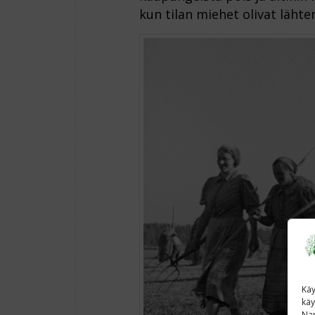
kun tilan miehet olivat lähte
Käy
käy
Nap