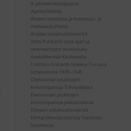
9. pioneerikomppania
Ajankohtaista
Alueen museoita ja kotiseutu- ja
matkailukohteita
Anjalan sotamuistomerkit
Antti Punkarin sota-ajan ja
veteraanityön muisteluita
Asekätkentää Kauhavalla
Crichton-Vulcanin telakka Turussa
sotavuosina 1939–1945
Divisioonan joukkojen
kokoonpanoja Talvisodassa
-
Divisoonan joukkojen
kokoonpanoja Jatkosodassa
Elimäen sotamuistomerkit
Elintarvikesäännöstely Varsinais-
Suomessa