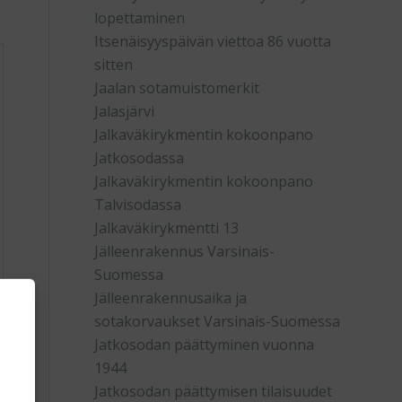
lopettaminen
Itsenäisyyspäivän viettoa 86 vuotta
sitten
Jaalan sotamuistomerkit
Jalasjärvi
Jalkaväkirykmentin kokoonpano
Jatkosodassa
Jalkaväkirykmentin kokoonpano
Talvisodassa
Jalkaväkirykmentti 13
Jälleenrakennus Varsinais-
Suomessa
Jälleenrakennusaika ja
sotakorvaukset Varsinais-Suomessa
Jatkosodan päättyminen vuonna
1944
Jatkosodan päättymisen tilaisuudet