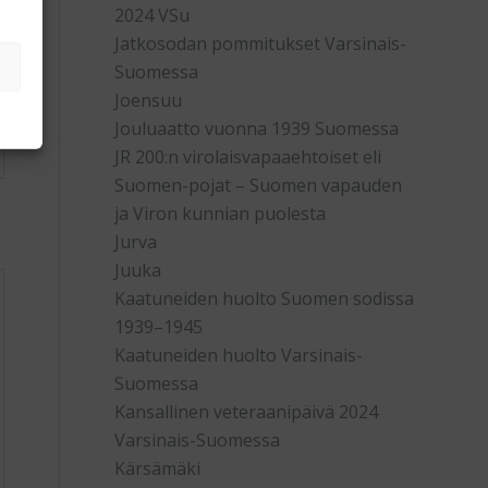
2024 VSu
Jatkosodan pommitukset Varsinais-
Suomessa
Joensuu
Jouluaatto vuonna 1939 Suomessa
JR 200:n virolaisvapaaehtoiset eli
Suomen-pojat – Suomen vapauden
ja Viron kunnian puolesta
Jurva
Juuka
Kaatuneiden huolto Suomen sodissa
1939–1945
Kaatuneiden huolto Varsinais-
Suomessa
Kansallinen veteraanipäivä 2024
Varsinais-Suomessa
Kärsämäki