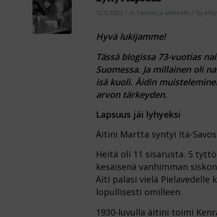
/
/
12.6.2020
in
Tarinat ja artikkelit
by
ell
Hyvä lukijamme!
Tässä blogissa 73-vuotias nai
Suomessa.
Ja millainen oli n
isä kuoli. Äidin muistelemin
arvon tärkeyden.
Lapsuus jäi lyhyeksi
Äitini Martta syntyi Itä-Savos
Heitä oli 11 sisarusta. 5 tytt
kesäisenä vanhimman siskon
Äiti palasi vielä Pielavedel
lopullisesti omilleen.
1930-luvulla äitini toimi Ken