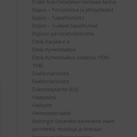
Erään kuortanelaisen sotilaan tarina
Espoo – Perustietoa ja yhteystiedot
Espoo – Tapahtunutta
Espoo – Tulevat tapahtumat
Espoon perinnetoimikunta
Etelä-Karjala e-k
Etelä-Kymenlaakso
Etelä-Kymenlaakso sodassa 1939–
1945
Evakkotarinoita
Evakkotarinoita
Evästekäytäntö (EU)
Haapavesi
Hailuoto
Heimoveteraanit
Helsingin Sotaveteraanikuoro vaalii
perinteitä, muistoja ja toisiaan