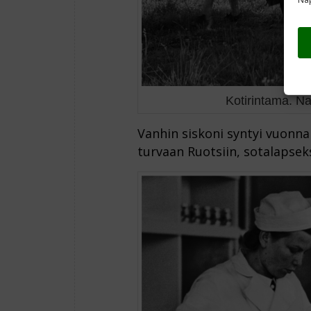
Kotirintama. Na
Vanhin siskoni syntyi vuonna 1
turvaan Ruotsiin, sotalapseks