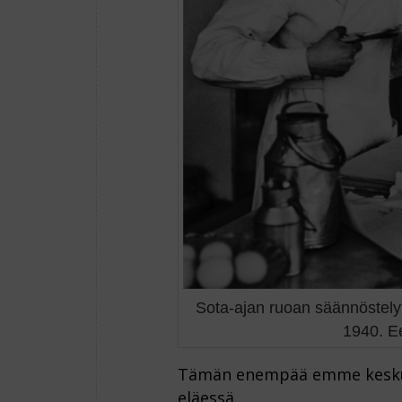
Sota-ajan ruoan säännöstely t
1940. Ee
Tämän enempää emme keskust
eläessä.