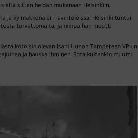
 sieltä sitten heidän mukanaan Helsinkiin.
a ja kylmäkkönä eri ravintoloissa. Helsinki tuntui
töstä turvattomalta, ja niinpä hän muutti
älästä kotoisin olevan isäni Uunon Tampereen VPK:n
itajuinen ja hauska ihminen. Sota kuitenkin muutti