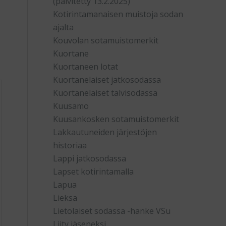
(päivitetty 13.2.2025)
Kotirintamanaisen muistoja sodan
ajalta
Kouvolan sotamuistomerkit
Kuortane
Kuortaneen lotat
Kuortanelaiset jatkosodassa
Kuortanelaiset talvisodassa
Kuusamo
Kuusankosken sotamuistomerkit
Lakkautuneiden järjestöjen
historiaa
Lappi jatkosodassa
Lapset kotirintamalla
Lapua
Lieksa
Lietolaiset sodassa -hanke VSu
Liity jäseneksi