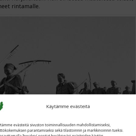
neet rintamalle.
Käytämme evästeitä
tämme evästeitä sivuston toiminnallisuuden mahdollistamiseksi,
ttökokemuksen parantamiseksi sekä tilastoinnin ja markkinoinnin tueksi.
sauttamalla ’hyvaksy’ osoitat hyväksyväsi evästeiden käytön.