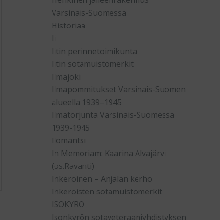
Henkinen jälleenrakennus
Varsinais-Suomessa
Historiaa
Ii
Iitin perinnetoimikunta
Iitin sotamuistomerkit
Ilmajoki
Ilmapommitukset Varsinais-Suomen
alueella 1939–1945
Ilmatorjunta Varsinais-Suomessa
1939-1945
Ilomantsi
In Memoriam: Kaarina Alvajärvi
(os.Ravanti)
Inkeroinen – Anjalan kerho
Inkeroisten sotamuistomerkit
ISOKYRÖ
Isonkyrön sotaveteraaniyhdistyksen