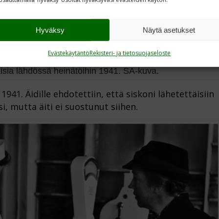
Hyväksy
Näytä asetukset
Evästekäytäntö
Rekisteri- ja tietosuojaseloste
isia lähdössä heinätöihin 1941. SA-kuva.
941. Äidille ehdotettiin, että siskoni lähetettäisiin
i, mutta äiti ei suostunut siihen.