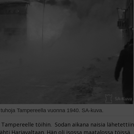
tuhoja Tampereella vuonna 1940. SA-kuva.
äi Tampereelle töihin. Sodan aikana naisia lähetettiin
lähti Harjavaltaan. Hän oli isossa maatalossa töissä,