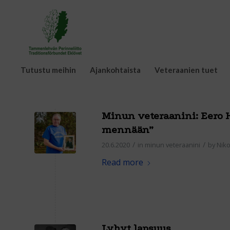
Tutustu meihin
Ajankohtaista
Veteraanien tuet
Minun veteraanini: Eero H
mennään”
/
/
20.6.2020
in
minun veteraanini
by
Niko
Read more
Lyhyt lapsuus