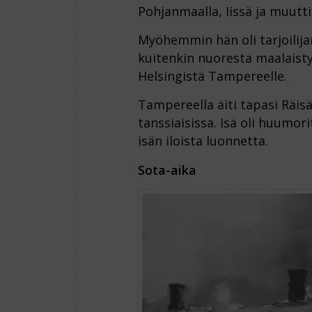
Pohjanmaalla, Iissä ja muutti
Myöhemmin hän oli tarjoilijan
kuitenkin nuoresta maalaisty
Helsingistä Tampereelle.
Tampereella äiti tapasi Räis
tanssiaisissa. Isä oli huumor
isän iloista luonnetta.
Sota-aika