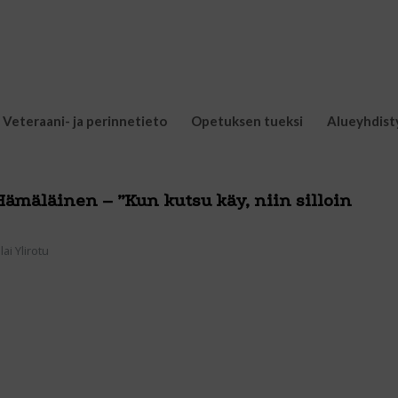
Veteraani- ja perinnetieto
Opetuksen tueksi
Alueyhdist
ämäläinen – ”Kun kutsu käy, niin silloin
lai Ylirotu