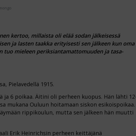
umongo
nen kertoo, millaista oli elää sodan jälkeisessä
aisen ja lasten taakka erityisesti sen jälkeen kun oma
en tuo mieleen periksiantamattomuuden ja tasa-
sa, Pielavedellä 1915.
öä ja 6 poikaa. Äitini oli perheen kuopus. Hän lähti 12
sa mukana Ouluun hoitamaan siskon esikoispoikaa.
le käymään rippikoulun, mutta sen jälkeen hän muutti
raali Erik Heinrichsin perheen keittäjänä