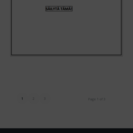
1
2
3
Page 1 of 3