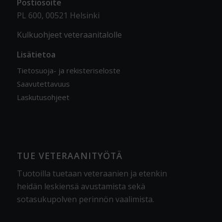
Postiosoite
PL 600, 00521 Helsinki
Kulkuohjeet veteraanitalolle
Lisätietoa
Tietosuoja- ja rekisteriseloste
Saavutettavuus
Laskutusohjeet
TUE VETERAANITYÖTÄ
Tuotoilla tuetaan veteraanien ja etenkin
heidän leskiensä avustamista sekä
sotasukupolven perinnön vaalimista
.