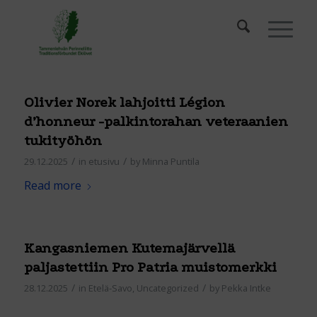
Olivier Norek lahjoitti Légion
d’honneur -palkintorahan veteraanien
tukityöhön
/
/
29.12.2025
in
etusivu
by
Minna Puntila
Read more
Kangasniemen Kutemajärvellä
paljastettiin Pro Patria muistomerkki
/
/
28.12.2025
in
Etelä-Savo
,
Uncategorized
by
Pekka Intke