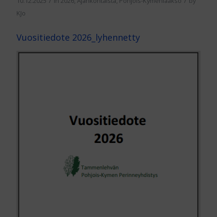
/
/
10.12.2025
in
2026
,
Ajankohtaista
,
Pohjois-Kymenlaakso
by
KJo
Vuositiedote 2026_lyhennetty