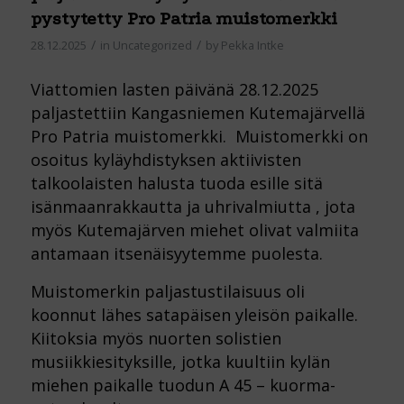
pystytetty Pro Patria muistomerkki
/
/
28.12.2025
in
Uncategorized
by
Pekka Intke
Viattomien lasten päivänä 28.12.2025
paljastettiin Kangasniemen Kutemajärvellä
Pro Patria muistomerkki. Muistomerkki on
osoitus kyläyhdistyksen aktiivisten
talkoolaisten halusta tuoda esille sitä
isänmaanrakkautta ja uhrivalmiutta , jota
myös Kutemajärven miehet olivat valmiita
antamaan itsenäisyytemme puolesta.
Muistomerkin paljastustilaisuus oli
koonnut lähes satapäisen yleisön paikalle.
Kiitoksia myös nuorten solistien
musiikkiesityksille, jotka kuultiin kylän
miehen paikalle tuodun A 45 – kuorma-