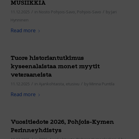
MUSIIKKIA
/
/
11.12.2025
in
Nosto Pohjois-Savo
,
Pohjois-Savo
by
Jari
Hynninen
Read more
Tuore historiantutkimus
kyseenalaistaa monet myytit
veteraaneista
/
/
11.12.2025
in
Ajankohtaista
,
etusivu
by
Minna Puntila
Read more
Vuositiedote 2026, Pohjois-Kymen
Perinneyhdistys