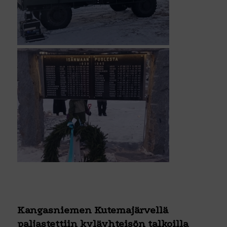
Kangasniemen Kutemajärvellä
paljastettiin kyläyhteisön talkoilla