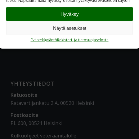
tueksi. Napsauttamalla ’hyvaksy’ osoitat hyväksyväsi evästeiden käytön.
Hyväksy
Näytä asetukset
Evästekäytäntö
Rekisteri- ja tietosuojaseloste
YHTEYSTIEDOT
Katuosoite
Ratavartijankatu 2 A, 00520 Helsinki
Postiosoite
PL 600, 00521 Helsinki
Kulkuohjeet veteraanitalolle