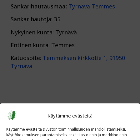
Sankarihautausmaa:
Tyrnävä Temmes
Sankarihautoja: 35
Nykyinen kunta: Tyrnävä
Entinen kunta: Temmes
Katuosoite:
Temmeksen kirkkotie 1, 91950
Tyrnävä
Käytämme evästeitä
Käytämme evästeitä sivuston toiminnallisuuden mahdollistamiseksi,
käyttökokemuksen parantamiseksi sekä tilastoinnin ja markkinoinnin