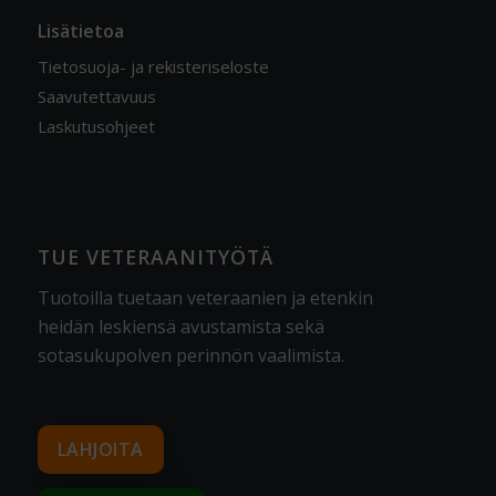
Lisätietoa
Tietosuoja- ja rekisteriseloste
Saavutettavuus
Laskutusohjeet
TUE VETERAANITYÖTÄ
Tuotoilla tuetaan veteraanien ja etenkin
heidän leskiensä avustamista sekä
sotasukupolven perinnön vaalimista
.
LAHJOITA