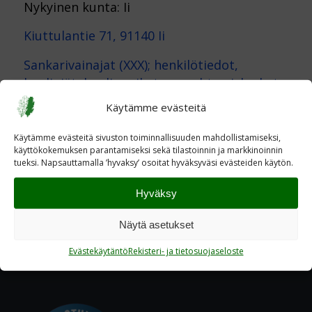
Nykyinen kunta: Ii
Kiuttulantie 71, 91140 Ii
Sankarivainajat (XXX); henkilötiedot,
kuoliniät, kuolinpaikat, menehtymisluokat,
joukko-osastot
Käytämme evästeitä
Käytämme evästeitä sivuston toiminnallisuuden mahdollistamiseksi,
käyttökokemuksen parantamiseksi sekä tilastoinnin ja markkinoinnin
tueksi. Napsauttamalla ’hyvaksy’ osoitat hyväksyväsi evästeiden käytön.
Hyväksy
Näytä asetukset
Evästekäytäntö
Rekisteri- ja tietosuojaseloste