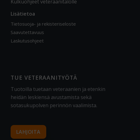
Kulkuohjeet veteraanitalolle
Lisätietoa
Tietosuoja- ja rekisteriseloste
Saavutettavuus
Laskutusohjeet
TUE VETERAANITYÖTÄ
Tuotoilla tuetaan veteraanien ja etenkin
heidän leskiensä avustamista sekä
sotasukupolven perinnön vaalimista
.
LAHJOITA