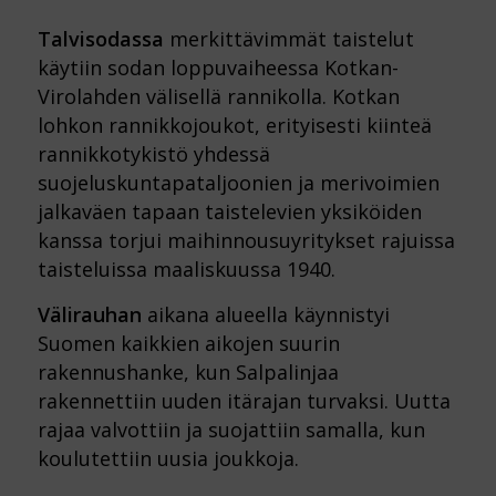
Talvisodassa
merkittävimmät taistelut
käytiin sodan loppuvaiheessa Kotkan-
Virolahden välisellä rannikolla. Kotkan
lohkon rannikkojoukot, erityisesti kiinteä
rannikkotykistö yhdessä
suojeluskuntapataljoonien ja merivoimien
jalkaväen tapaan taistelevien yksiköiden
kanssa torjui maihinnousuyritykset rajuissa
taisteluissa maaliskuussa 1940.
Välirauhan
aikana alueella käynnistyi
Suomen kaikkien aikojen suurin
rakennushanke, kun Salpalinjaa
rakennettiin uuden itärajan turvaksi. Uutta
rajaa valvottiin ja suojattiin samalla, kun
koulutettiin uusia joukkoja.