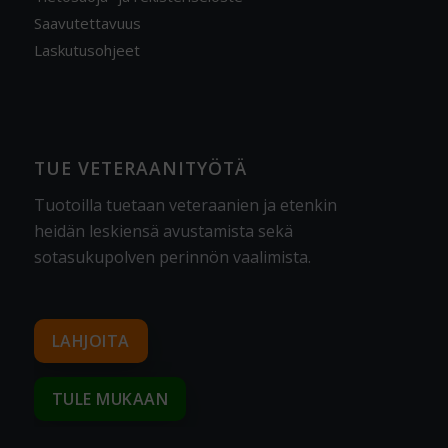
Saavutettavuus
Laskutusohjeet
TUE VETERAANITYÖTÄ
Tuotoilla tuetaan veteraanien ja etenkin
heidän leskiensä avustamista sekä
sotasukupolven perinnön vaalimista
.
LAHJOITA
TULE MUKAAN