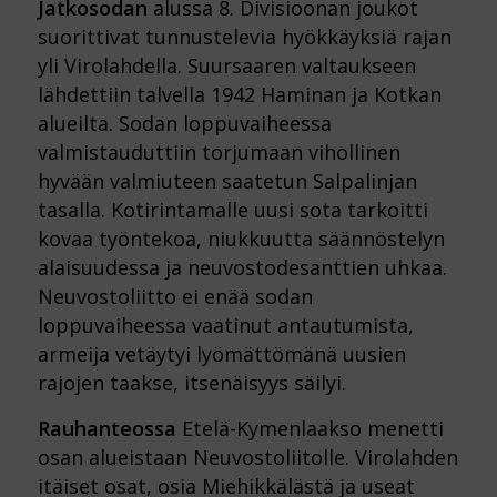
Jatkosodan
alussa 8. Divisioonan joukot
suorittivat tunnustelevia hyökkäyksiä rajan
yli Virolahdella. Suursaaren valtaukseen
lähdettiin talvella 1942 Haminan ja Kotkan
alueilta. Sodan loppuvaiheessa
valmistauduttiin torjumaan vihollinen
hyvään valmiuteen saatetun Salpalinjan
tasalla. Kotirintamalle uusi sota tarkoitti
kovaa työntekoa, niukkuutta säännöstelyn
alaisuudessa ja neuvostodesanttien uhkaa.
Neuvostoliitto ei enää sodan
loppuvaiheessa vaatinut antautumista,
armeija vetäytyi lyömättömänä uusien
rajojen taakse, itsenäisyys säilyi.
Rauhanteossa
Etelä-Kymenlaakso menetti
osan alueistaan Neuvostoliitolle. Virolahden
itäiset osat, osia Miehikkälästä ja useat