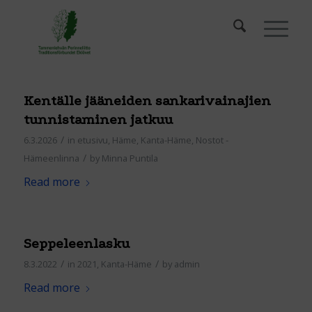
Kentälle jääneiden sankarivainajien
tunnistaminen jatkuu
/
6.3.2026
in
etusivu
,
Häme
,
Kanta-Häme
,
Nostot -
/
Hämeenlinna
by
Minna Puntila
Read more
Seppeleenlasku
/
/
8.3.2022
in
2021
,
Kanta-Häme
by
admin
Read more