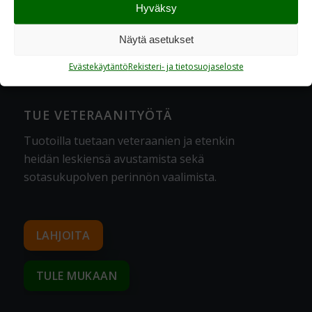
Hyväksy
Saavutettavuus
Laskutusohjeet
Näytä asetukset
Evästekäytäntö
Rekisteri- ja tietosuojaseloste
TUE VETERAANITYÖTÄ
Tuotoilla tuetaan veteraanien ja etenkin
heidän leskiensä avustamista sekä
sotasukupolven perinnön vaalimista
.
LAHJOITA
TULE MUKAAN