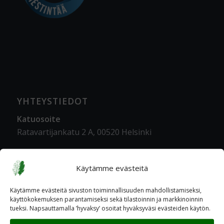
YHTEYSTIEDOT
Katuosoite
Ratavartijankatu 2 A, 00520 Helsinki
Postiosoite
PL 600, 00521 Helsinki
Käytämme evästeitä
Kulkuohjeet veteraanitalolle
Käytämme evästeitä sivuston toiminnallisuuden mahdollistamiseksi,
käyttökokemuksen parantamiseksi sekä tilastoinnin ja markkinoinnin
Lisätietoa
tueksi. Napsauttamalla ’hyvaksy’ osoitat hyväksyväsi evästeiden käytön.
Tietosuoja- ja rekisteriseloste