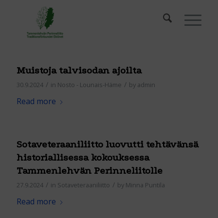
Muistoja talvisodan ajoilta
/
/
30.9.2024
in
Nosto - Lounais-Häme
by
admin
Read more
Sotaveteraaniliitto luovutti tehtävänsä
historiallisessa kokouksessa
Tammenlehvän Perinneliitolle
/
/
27.9.2024
in
Sotaveteraaniliitto
by
Minna Puntila
Read more