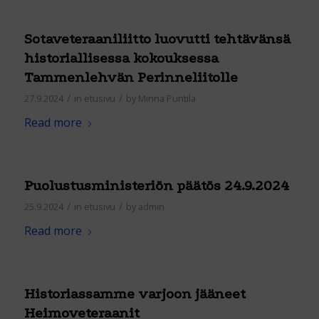
Sotaveteraaniliitto luovutti tehtävänsä
historiallisessa kokouksessa
Tammenlehvän Perinneliitolle
/
/
27.9.2024
in
etusivu
by
Minna Puntila
Read more
Puolustusministeriön päätös 24.9.2024
/
/
25.9.2024
in
etusivu
by
admin
Read more
Historiassamme varjoon jääneet
Heimoveteraanit