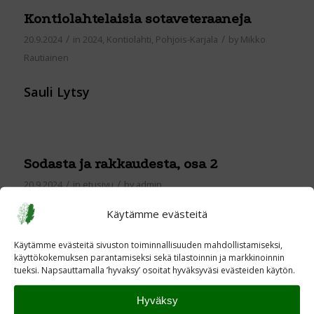
Kontiolahtelaisia sotaveteraaneja
/
/
20.9.2024
in
2024
,
Kontiolahti
,
Pohjois-Karjala
by
Mikko
Rautiainen
Sauli Lytsy
Sodasta ja rakkaudesta, osa 2
/
/
20.9.2024
in
etusivu
by
admin
Read more
Käytämme evästeitä
Käytämme evästeitä sivuston toiminnallisuuden mahdollistamiseksi,
käyttökokemuksen parantamiseksi sekä tilastoinnin ja markkinoinnin
Sotiemme sukupolvien muistokirkko
tueksi. Napsauttamalla ’hyvaksy’ osoitat hyväksyväsi evästeiden käytön.
Kangasalla 19.9.2024
Hyväksy
/
/
20.9.2024
in
Ajankohtaista
by
Pirkanmaa