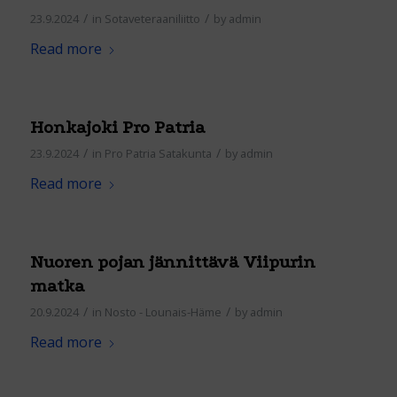
/
/
23.9.2024
in
Sotaveteraaniliitto
by
admin
Read more
Honkajoki Pro Patria
/
/
23.9.2024
in
Pro Patria Satakunta
by
admin
Read more
Nuoren pojan jännittävä Viipurin
matka
/
/
20.9.2024
in
Nosto - Lounais-Häme
by
admin
Read more