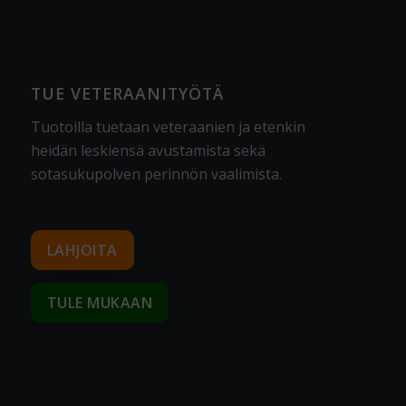
TUE VETERAANITYÖTÄ
Tuotoilla tuetaan veteraanien ja etenkin
heidän leskiensä avustamista sekä
sotasukupolven perinnön vaalimista
.
LAHJOITA
TULE MUKAAN