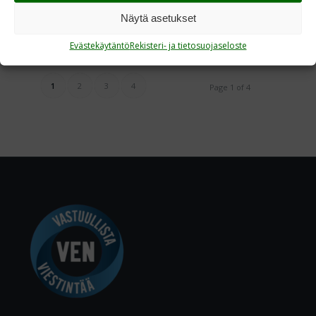
Read more
Näytä asetukset
Evästekäytäntö
Rekisteri- ja tietosuojaseloste
1
2
3
4
Page 1 of 4