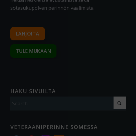
heidän leskiensä avustamista sekä
sotasukupolven perinnön vaalimista
.
LAHJOITA
TULE MUKAAN
HAKU SIVUILTA
VETERAANIPERINNE SOMESSA