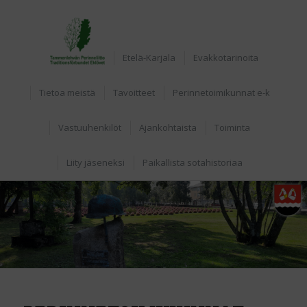
Home
Etelä-Karjala
Evakkotarinoita
Tietoa meistä
Tavoitteet
Perinnetoimikunnat e-k
Vastuuhenkilöt
Ajankohtaista
Toiminta
Liity jäseneksi
Paikallista sotahistoriaa