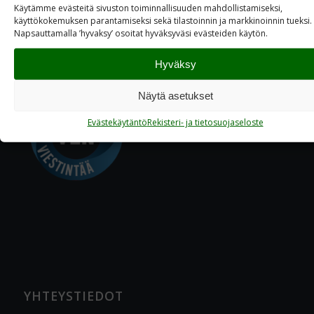
Käytämme evästeitä sivuston toiminnallisuuden mahdollistamiseksi,
käyttökokemuksen parantamiseksi sekä tilastoinnin ja markkinoinnin tueksi.
Napsauttamalla ’hyvaksy’ osoitat hyväksyväsi evästeiden käytön.
Hyväksy
Näytä asetukset
Evästekäytäntö
Rekisteri- ja tietosuojaseloste
YHTEYSTIEDOT