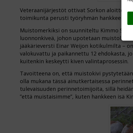
Veteraanijärjestöt ottivat Sorkon aloitteest
toimikunta perusti työryhmän hankkeen tot
Muistomerkiksi on suunniteltu Kimmo Sorko
luonnonkiveä, johon upotetaan muistolaatta
jääkärieversti Einar Weijon kotikulmilta – o
valokuvattu ja paikannettu 12 ehdokasta, joi
kuitenkin keskeytti kiven valintaprosessin.
Tavoitteena on, että muistokivi pystytetään
olla mukana tässä ainutkertaisessa perinn
tulevaisuuden perinnetoimijoita, sillä heidän
”että muistaisimme”, kuten hankkeen isä K