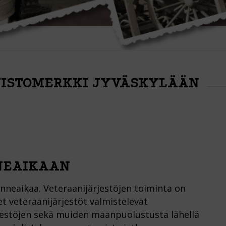
UISTOMERKKI JYVÄSKYLÄÄN
NEAIKAAN
nneaikaa. Veteraanijärjestöjen toiminta on
t veteraanijärjestöt valmistelevat
rjestöjen sekä muiden maanpuolustusta lähellä