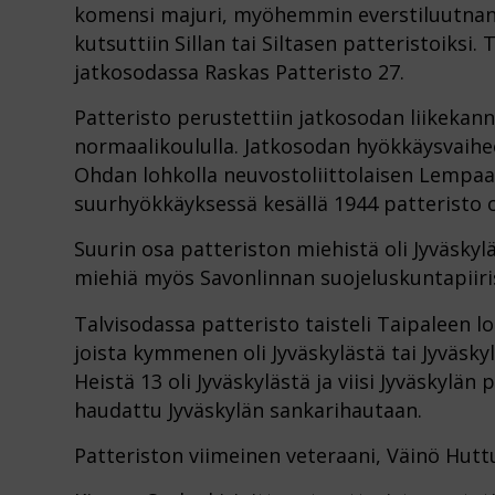
komensi majuri, myöhemmin everstiluutnant
kutsuttiin Sillan tai Siltasen patteristoiksi. 
jatkosodassa Raskas Patteristo 27.
Patteristo perustettiin jatkosodan liikekan
normaalikoululla. Jatkosodan hyökkäysvaihe
Ohdan lohkolla neuvostoliittolaisen Lempaa
suurhyökkäyksessä kesällä 1944 patteristo o
Suurin osa patteriston miehistä oli Jyväskyl
miehiä myös Savonlinnan suojeluskuntapiiri
Talvisodassa patteristo taisteli Taipaleen l
joista kymmenen oli Jyväskylästä tai Jyväskyl
Heistä 13 oli Jyväskylästä ja viisi Jyväskylä
haudattu Jyväskylän sankarihautaan.
Patteriston viimeinen veteraani, Väinö Huttu