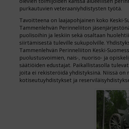
olevien toimijoiden kanssa alueellisen per
purkautuvien veteraaniyhdistysten työtä.
Tavoitteena on laajapohjainen koko Keski-
Tammenlehvän Perinneliiton jäsenjärjestönä 
puolisoihin ja leskiin sekä osaltaan huoleh
siirtämisestä tuleville sukupolville. Yhdis
Tammenlehvän Perinneliiton Keski-Suomessa 
puolustusvoimien, nais-, nuoriso- ja opiske
säätiöiden edustajat. Paikallistasolla tule
joita ei rekisteröidä yhdistyksinä. Niissä o
kotiseutuyhdistykset ja reserviläisyhdistyks