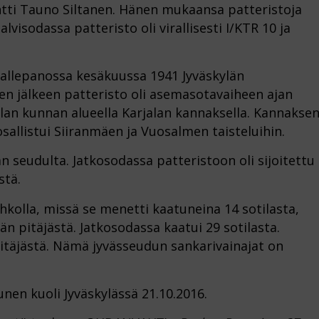
ti Tauno Siltanen. Hänen mukaansa patteristoja
Talvisodassa patteristo oli virallisesti I/KTR 10 ja
nallepanossa kesäkuussa 1941 Jyväskylän
en jälkeen patteristo oli asemasotavaiheen ajan
lan kunnan alueella Karjalan kannaksella. Kannakse
sallistui Siiranmäen ja Vuosalmen taisteluihin.
än seudulta. Jatkosodassa patteristoon oli sijoitettu
stä.
ohkolla, missä se menetti kaatuneina 14 sotilasta,
än pitäjästä. Jatkosodassa kaatui 29 sotilasta.
n pitäjästä. Nämä jyvässeudun sankarivainajat on
nen kuoli Jyväskylässä 21.10.2016.