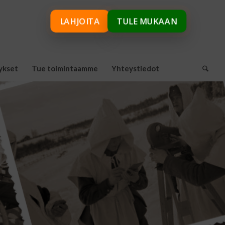
LAHJOITA
TULE MUKAAN
ykset
Tue toimintaamme
Yhteystiedot