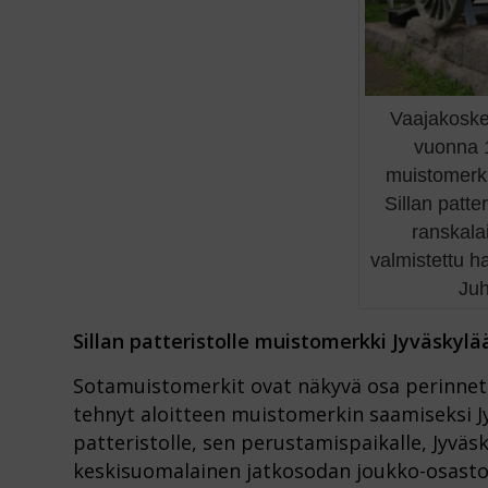
Vaajakoske
vuonna 
muistomerk
Sillan patte
ranskal
valmistettu h
Juh
Sillan patteristolle muistomerkki Jyväskylä
Sotamuistomerkit ovat näkyvä osa perinnettä
tehnyt aloitteen muistomerkin saamiseksi Jy
patteristolle, sen perustamispaikalle, Jyväs
keskisuomalainen jatkosodan joukko-osasto, 