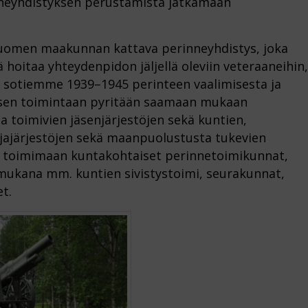
inneyhdistyksen perustamista jatkamaan
Suomen maakunnan kattava perinneyhdistys, joka
hoitaa yhteydenpidon jäljellä oleviin veteraaneihin,
tii sotiemme 1939–1945 perinteen vaalimisesta ja
tyksen toimintaan pyritään saamaan mukaan
toimivien jäsenjärjestöjen sekä kuntien,
lijajärjestöjen sekä maanpuolustusta tukevien
vat toimimaan kuntakohtaiset perinnetoimikunnat,
n mukana mm. kuntien sivistystoimi, seurakunnat,
et.