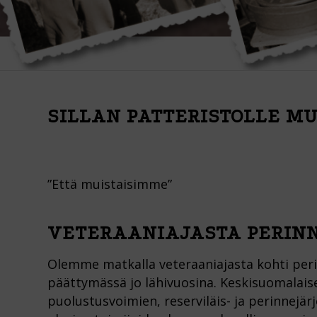
SILLAN PATTERISTOLLE M
”Että muistaisimme”
VETERAANIAJASTA PERIN
Olemme matkalla veteraaniajasta kohti peri
päättymässä jo lähivuosina. Keskisuomalaise
puolustusvoimien, reserviläis- ja perinnejä