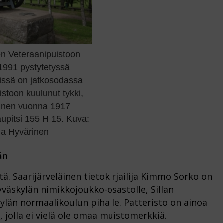
n Veteraanipuistoon
1991 pystytetyssä
issä on jatkosodassa
ristoon kuulunut tykki,
ainen vuonna 1917
aupitsi 155 H 15. Kuva:
a Hyvärinen
än
. Saarijärveläinen tietokirjailija Kimmo Sorko on
väskylän nimikkojoukko-osastolle, Sillan
kylän normaalikoulun pihalle. Patteristo on ainoa
jolla ei vielä ole omaa muistomerkkiä.