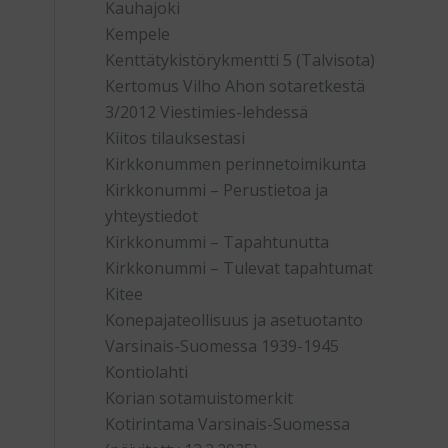
Kauhajoki
Kempele
Kenttätykistörykmentti 5 (Talvisota)
Kertomus Vilho Ahon sotaretkestä
3/2012 Viestimies-lehdessä
Kiitos tilauksestasi
Kirkkonummen perinnetoimikunta
Kirkkonummi – Perustietoa ja
yhteystiedot
Kirkkonummi – Tapahtunutta
Kirkkonummi – Tulevat tapahtumat
Kitee
Konepajateollisuus ja asetuotanto
Varsinais-Suomessa 1939-1945
Kontiolahti
Korian sotamuistomerkit
Kotirintama Varsinais-Suomessa