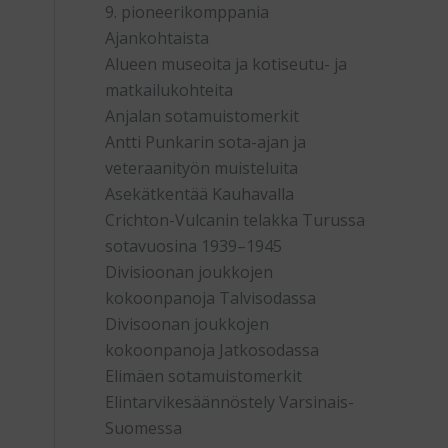
9. pioneerikomppania
Ajankohtaista
Alueen museoita ja kotiseutu- ja
matkailukohteita
Anjalan sotamuistomerkit
Antti Punkarin sota-ajan ja
veteraanityön muisteluita
Asekätkentää Kauhavalla
Crichton-Vulcanin telakka Turussa
sotavuosina 1939–1945
Divisioonan joukkojen
kokoonpanoja Talvisodassa
Divisoonan joukkojen
kokoonpanoja Jatkosodassa
Elimäen sotamuistomerkit
Elintarvikesäännöstely Varsinais-
Suomessa