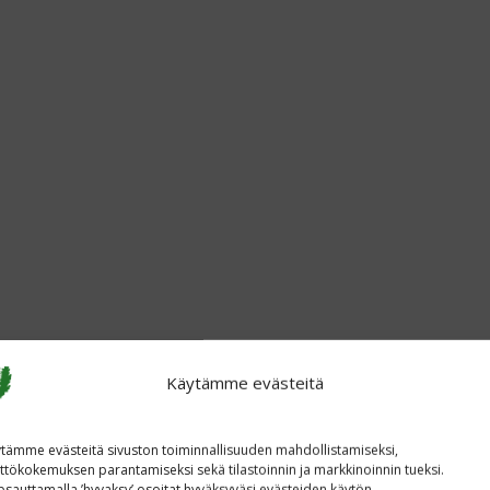
Käytämme evästeitä
tämme evästeitä sivuston toiminnallisuuden mahdollistamiseksi,
ttökokemuksen parantamiseksi sekä tilastoinnin ja markkinoinnin tueksi.
sauttamalla ’hyvaksy’ osoitat hyväksyväsi evästeiden käytön.