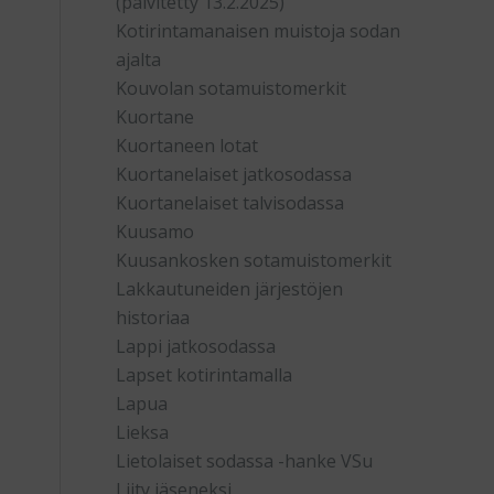
(päivitetty 13.2.2025)
Kotirintamanaisen muistoja sodan
ajalta
Kouvolan sotamuistomerkit
Kuortane
Kuortaneen lotat
Kuortanelaiset jatkosodassa
Kuortanelaiset talvisodassa
Kuusamo
Kuusankosken sotamuistomerkit
Lakkautuneiden järjestöjen
historiaa
Lappi jatkosodassa
Lapset kotirintamalla
Lapua
Lieksa
Lietolaiset sodassa -hanke VSu
Liity jäseneksi