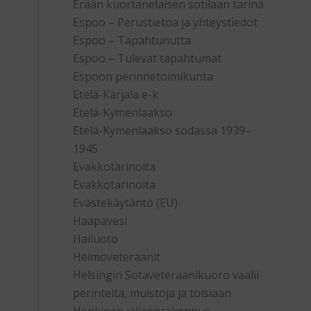
Erään kuortanelaisen sotilaan tarina
Espoo – Perustietoa ja yhteystiedot
Espoo – Tapahtunutta
Espoo – Tulevat tapahtumat
Espoon perinnetoimikunta
Etelä-Karjala e-k
Etelä-Kymenlaakso
Etelä-Kymenlaakso sodassa 1939–
1945
Evakkotarinoita
Evakkotarinoita
Evästekäytäntö (EU)
Haapavesi
Hailuoto
Heimoveteraanit
Helsingin Sotaveteraanikuoro vaalii
perinteitä, muistoja ja toisiaan