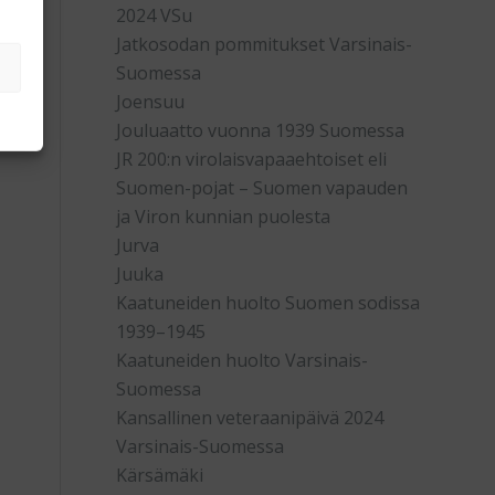
2024 VSu
Jatkosodan pommitukset Varsinais-
Suomessa
Joensuu
Jouluaatto vuonna 1939 Suomessa
JR 200:n virolaisvapaaehtoiset eli
Suomen-pojat – Suomen vapauden
ja Viron kunnian puolesta
Jurva
Juuka
Kaatuneiden huolto Suomen sodissa
1939–1945
Kaatuneiden huolto Varsinais-
Suomessa
Kansallinen veteraanipäivä 2024
Varsinais-Suomessa
Kärsämäki