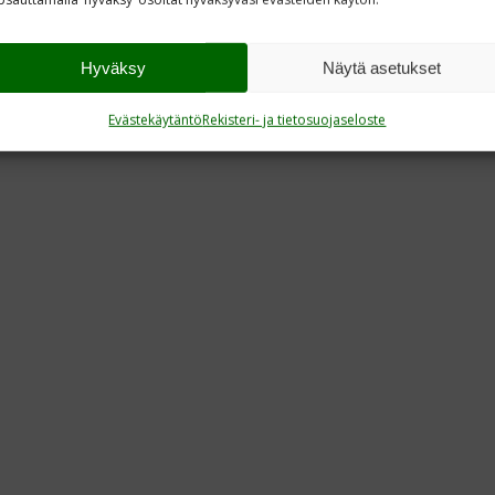
Hyväksy
Näytä asetukset
Evästekäytäntö
Rekisteri- ja tietosuojaseloste