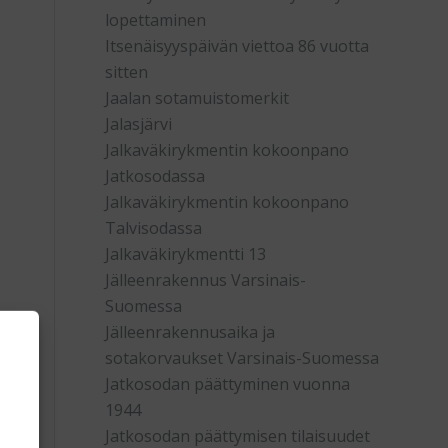
lopettaminen
Itsenäisyyspäivän viettoa 86 vuotta
sitten
Jaalan sotamuistomerkit
Jalasjärvi
Jalkaväkirykmentin kokoonpano
Jatkosodassa
Jalkaväkirykmentin kokoonpano
Talvisodassa
Jalkaväkirykmentti 13
Jälleenrakennus Varsinais-
Suomessa
Jälleenrakennusaika ja
sotakorvaukset Varsinais-Suomessa
Jatkosodan päättyminen vuonna
1944
Jatkosodan päättymisen tilaisuudet