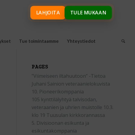
LAHJOITA
TULE MUKAAN
ykset
Tue toimintaamme
Yhteystiedot
PAGES
”Viimeiseen iltahuutoon” -Tietoa
Juhani Sainion veteraanielokuvista
10. Pioneerikomppania
105 kynttilälyhtyä talvisodan,
veteraanien ja uhrien muistolle 10.3.
klo 19 Tuusulan kirkkorannassa
5. Divisioonan esikunta ja
esikuntakomppania