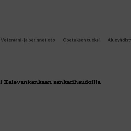
Veteraani- ja perinnetieto
Opetuksen tueksi
Alueyhdist
ti Kalevankankaan sankarihaudoilla