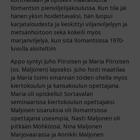
Ilomantsin pienviljelijäkoulussa. Kun tila jäi
hänen yksin hoidettavaksi, hän luopui
karjataloudesta ja keskittyi viljanviljelyyn ja
metsänhoitoon sekä kokeili myös
marjanviljelyä, kun sitä Ilomantsissa 1970-
luvulla aloiteltiin.
Appo syntyi Juho Piiroisen ja Maria Piiroisen
(os. Maljonen) lapseksi. Juho hoiti maatilaa
ja Maria toimi emännän töiden ohella myös
kiertokoulun ja kansakoulun opettajana.
Maria oli opiskellut Sortavalan
seminaarissa kiertokoulun opettajaksi.
Maljosen sisaruksia oli Ilomantsissa
opettajana useampia, Nasti Maljonen oli
pitkään Möhkössä, Nina Maljonen
Marjovaarassa ja Annikki Maljonen