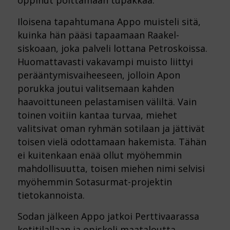
oppinut polttamaan tupakkaa.
Iloisena tapahtumana Appo muisteli sitä,
kuinka hän pääsi tapaamaan Raakel-
siskoaan, joka palveli lottana Petroskoissa.
Huomattavasti vakavampi muisto liittyi
perääntymisvaiheeseen, jolloin Apon
porukka joutui valitsemaan kahden
haavoittuneen pelastamisen väliltä. Vain
toinen voitiin kantaa turvaa, miehet
valitsivat oman ryhmän sotilaan ja jättivät
toisen vielä odottamaan hakemista. Tähän
ei kuitenkaan enää ollut myöhemmin
mahdollisuutta, toisen miehen nimi selvisi
myöhemmin Sotasurmat-projektin
tietokannoista.
Sodan jälkeen Appo jatkoi Perttivaarassa
kotitilallaan ja opiskeli maataloutta