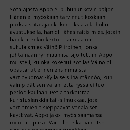
Sota-ajasta Appo ei puhunut kovin paljon.
Hänen ei myöskään tarvinnut koskaan
purkaa sota-ajan kokemuksia alkoholin
avustuksella, hän oli lähes raitis mies. Jotain
hän kuitenkin kertoi. Tärkeää oli
sukulaismies Väinö Piiroinen, jonka
johtamaan ryhmään isä sijoitettiin. Appo
muisteli, kuinka kokenut sotilas Väinö oli
opastanut ennen ensimmäistä
vartiovuoroa: -Kyllä se siinä männöö, kun
vain pidät sen varan, että ryssä ei tuo
petloo kaulaan! Petla tarkoittaa
kuristuslenkkiä tai -silmukkaa, jota
vartiomiehiä sieppaavat venäläiset
käyttivät. Appo jakoi myös saamansa
muonatupakat Väinölle, eikä näin itse