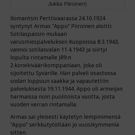
Jukka Piiroinen)
Ilomantsin Perttivaarassa 24.10.1924
syntynyt Armas ”Appo” Piiroinen aloitti
Sotilaspassin mukaan
varusmiespalveluksen Kuopiossa 8.3.1943,
vannoi sotilasvalan 11.4.1943 ja siirtyi
lopulta rintamalle JR9:n
2.konekiväärikomppaniaan, joka oli
sijoitettu Syvärille. Hän palveli osastossa
sodan loppuun saakka ja vapautettiin
palveluksesta 19.11.1944. Appo oli armeijan
harmaissa noin puolitoista vuotta, josta
vuoden verran rintamalla.
Armas sai yleisesti käytetyn lempinimensä
”Appo” serkkutytöltään jo vuosikymmeniä
sitten.