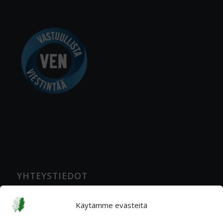
YHTEYSTIEDOT
Katuosoite
Käytämme evästeitä
Ratavartijankatu 2 A, 00520 Helsinki