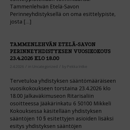
Tammenlehvän Etelä-Savon
Perinneyhdistyksellä on oma esittelypiste,
josta […]
TAMMENLEHVÄN ETELÄ-SAVON
PERINNEYHDISTYKSEN VUOSIKOKOUS
23.4.2026 KLO 18.00
/
/
2.4.2026
in
Uncategorized
by
Pekka Intke
Tervetuloa yhdistyksen sääntömääräiseen
vuosikokoukseen torstaina 23.4.2026 klo
18.00 Jalkaväkimuseon Ritarisaliin
osoitteessa Jääkärinkatu 6 50100 Mikkeli
Kokouksessa käsitellään yhdistyksen
sääntöjen 10 § esitettyjen asioiden lisäksi
esitys yhdistyksen sääntöjen