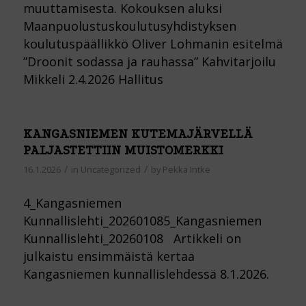
muuttamisesta. Kokouksen aluksi
Maanpuolustuskoulutusyhdistyksen
koulutuspäällikkö Oliver Lohmanin esitelmä
”Droonit sodassa ja rauhassa” Kahvitarjoilu
Mikkeli 2.4.2026 Hallitus
KANGASNIEMEN KUTEMAJÄRVELLÄ
PALJASTETTIIN MUISTOMERKKI
/
/
16.1.2026
in
Uncategorized
by
Pekka Intke
4_Kangasniemen
Kunnallislehti_202601085_Kangasniemen
Kunnallislehti_20260108 Artikkeli on
julkaistu ensimmäistä kertaa
Kangasniemen kunnallislehdessä 8.1.2026.