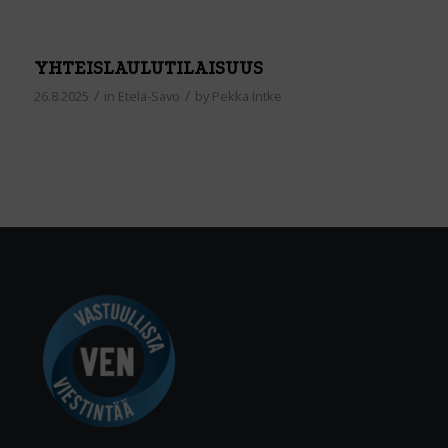
YHTEISLAULUTILAISUUS
/
/
26.8.2025
in
Etelä-Savo
by
Pekka Intke