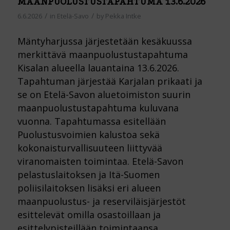
MAANPUOLUSTUSTAPAHTUMA 13.6.2026
/
/
6.6.2026
in
Etelä-Savo
by
Pekka Intke
Mäntyharjussa järjestetään kesäkuussa
merkittävä maanpuolustustapahtuma
Kisalan alueella lauantaina 13.6.2026.
Tapahtuman järjestää Karjalan prikaati ja
se on Etelä-Savon aluetoimiston suurin
maanpuolustustapahtuma kuluvana
vuonna. Tapahtumassa esitellään
Puolustusvoimien kalustoa sekä
kokonaisturvallisuuteen liittyvää
viranomaisten toimintaa. Etelä-Savon
pelastuslaitoksen ja Itä-Suomen
poliisilaitoksen lisäksi eri alueen
maanpuolustus- ja reserviläisjärjestöt
esittelevät omilla osastoillaan ja
esittelypisteillään toimintaansa.