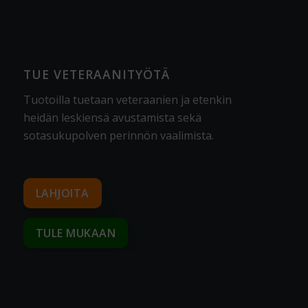
TUE VETERAANITYÖTÄ
Tuotoilla tuetaan veteraanien ja etenkin
heidän leskiensä avustamista sekä
sotasukupolven perinnön vaalimista
.
LAHJOITA
TULE MUKAAN