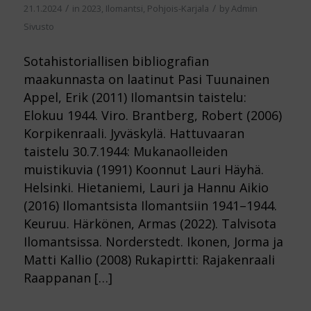
/
/
21.1.2024
in
2023
,
Ilomantsi
,
Pohjois-Karjala
by
Admin
Sivusto
Sotahistoriallisen bibliografian
maakunnasta on laatinut Pasi Tuunainen
Appel, Erik (2011) Ilomantsin taistelu:
Elokuu 1944. Viro. Brantberg, Robert (2006)
Korpikenraali. Jyväskylä. Hattuvaaran
taistelu 30.7.1944: Mukanaolleiden
muistikuvia (1991) Koonnut Lauri Häyhä.
Helsinki. Hietaniemi, Lauri ja Hannu Aikio
(2016) Ilomantsista Ilomantsiin 1941–1944.
Keuruu. Härkönen, Armas (2022). Talvisota
Ilomantsissa. Norderstedt. Ikonen, Jorma ja
Matti Kallio (2008) Rukapirtti: Rajakenraali
Raappanan […]