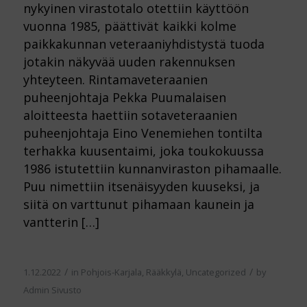
nykyinen virastotalo otettiin käyttöön
vuonna 1985, päättivät kaikki kolme
paikkakunnan veteraaniyhdistystä tuoda
jotakin näkyvää uuden rakennuksen
yhteyteen. Rintamaveteraanien
puheenjohtaja Pekka Puumalaisen
aloitteesta haettiin sotaveteraanien
puheenjohtaja Eino Venemiehen tontilta
terhakka kuusentaimi, joka toukokuussa
1986 istutettiin kunnanviraston pihamaalle.
Puu nimettiin itsenäisyyden kuuseksi, ja
siitä on varttunut pihamaan kaunein ja
vantterin […]
/
/
1.12.2022
in
Pohjois-Karjala
,
Rääkkylä
,
Uncategorized
by
Admin Sivusto