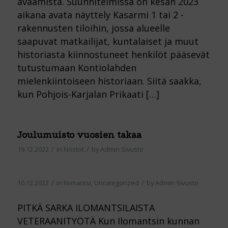
avaamista. Suunnitelmissa on kesän 2023
aikana avata näyttely Kasarmi 1 tai 2 -
rakennusten tiloihin, jossa alueelle
saapuvat matkailijat, kuntalaiset ja muut
historiasta kiinnostuneet henkilöt pääsevät
tutustumaan Kontiolahden
mielenkiintoiseen historiaan. Siitä saakka,
kun Pohjois-Karjalan Prikaati […]
Joulumuisto vuosien takaa
/
/
19.12.2022
in
Nostot
by
Admin Sivusto
/
/
10.12.2022
in
Ilomantsi
,
Uncategorized
by
Admin Sivusto
PITKÄ SARKA ILOMANTSILAISTA
VETERAANITYÖTÄ Kun Ilomantsin kunnan