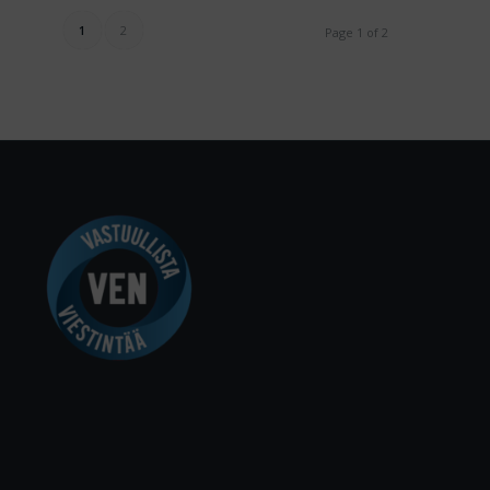
1
2
Page 1 of 2