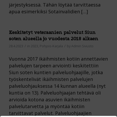
järjestyksessä. Tähän löytää tarvittaessa
apua esimerkiksi Sotainvalidien […]
Keskitetyt veteraanien palvelut Siun
soten alueella jo vuodesta 2018 alkaen
/
/
28.4.2023
in
2023
,
Pohjois-Karjala
by
Admin Sivusto
Vuonna 2017 ikäihmisten kotiin annettavien
palvelujen tarpeen arviointi keskitettiin
Siun soten kuntien palveluohjaajille, jotka
työskentelivät ikäihmisten palvelujen
palveluohjauksessa 14 kunnan alueella (nyt
kuntia on 13). Palveluohjaajan tehtävä oli
arvioida kotona asuvien ikäihmisten
palvelutarvetta ja myöntää kotiin
tarvittavat palvelut. Palveluohjaajien