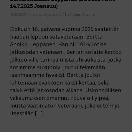
14.7.2025 Joensuu)
/
/
19.8.2025
in
Uncategorized
by
Admin Sivusto
Elokuun 16. päivänä vuonna 2025 saatettiin
haudan lepoon sotaveteraani Bertta
Annikki Leppänen. Hän oli 101-vuotias
jatkosodan veteraani. Bertan sotatie kertoo
jälkipolville tarinaa niistä uhrauksista, jotka
sotiemme sukupolvi joutui tekemään
isänmaamme hyväksi. Bertta joutui
lähtemään evakkoon kaksi kertaa, sekä
talvi- että jatkosodan aikana. Uskonnollisen
vakaumuksen omannut rouva oli ylpeä,
mutta vaatimaton veteraani, joka ei tehnyt
itsestään […]