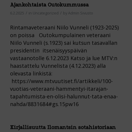
Ajankohtaista Outokummussa
/
/
6.2.2025
in
Uncategorized
by
Admin Sivusto
Rintamaveteraani Niilo Vunneli (1923-2025)
on poissa Outokumpulainen veteraani
Niilo Vunneli (s.1923) sai kutsun tasavallan
presidentin itsenäisyyspäivän
vastaanotolle 6.12.2023 Katso ja lue MTV:n
haastattelu Vunnelista (4.12.2023) alla
olevasta linkistä:
https://www.mtvuutiset.fi/artikkeli/100-
vuotias-veteraani-hammentyi-itarajan-
tapahtumista-en-olisi-halunnut-tata-enaa-
nahda/8831684#gs.15pw16
Kirjallisuutta Ilomantsin sotahistoriaan