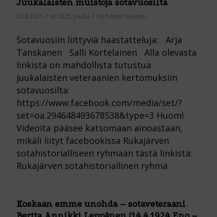
Juukalaisten muistoja sotavuosilta
/
/
23.8.2025
in
2025
,
Juuka
by
Admin Sivusto
Sotavuosiin liittyviä haastatteluja: Arja
Tanskanen Salli Kortelainen Alla olevasta
linkistä on mahdollista tutustua
juukalaisten veteraanien kertomuksiin
sotavuosilta:
https://www.facebook.com/media/set/?
set=oa.294648493678538&type=3 Huom!
Videoita pääsee katsomaan ainoastaan,
mikäli liityt facebookissa Rukajärven
sotahistorialliseen ryhmään tästä linkistä:
Rukajärven sotahistoriallinen ryhmä
Koskaan emme unohda – sotaveteraani
Bertta Annikki Leppänen (14.4.1924 Eno –