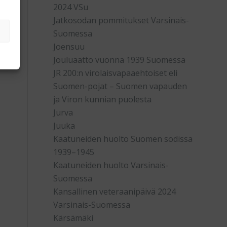
2024 VSu
Jatkosodan pommitukset Varsinais-
ä
Suomessa
Joensuu
Jouluaatto vuonna 1939 Suomessa
JR 200:n virolaisvapaaehtoiset eli
Suomen-pojat – Suomen vapauden
ja Viron kunnian puolesta
Jurva
Juuka
Kaatuneiden huolto Suomen sodissa
1939–1945
Kaatuneiden huolto Varsinais-
Suomessa
Kansallinen veteraanipäivä 2024
Varsinais-Suomessa
Kärsämäki