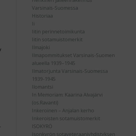
Henkinen jälleenrakennus
Varsinais-Suomessa
Historiaa
Ii
Iitin perinnetoimikunta
Iitin sotamuistomerkit
Ilmajoki
y
Ilmapommitukset Varsinais-Suomen
alueella 1939–1945
Ilmatorjunta Varsinais-Suomessa
1939-1945
Ilomantsi
In Memoriam: Kaarina Alvajärvi
(os.Ravanti)
Inkeroinen – Anjalan kerho
Inkeroisten sotamuistomerkit
.
ISOKYRÖ
Isonkyrön sotaveteraaniyhdistyksen