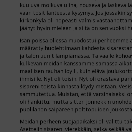
kuuluva moikuva ulina, nouseva ja laskeva lä
vaan tositilanteesta kysymys. Jos jossakin syn
kirkonkylä oli nopeasti valmis vastaanottam
jäänyt hyvin mieleen ja siitä on sen vuoksi 
Isän poissa ollessa muodostui perheemme äi
määrätty huolehtimaan kahdesta sisarestani
ja talon uunit lämpiämässä. Taivaalle kohoa
kulkevan meidän kanssamme samassa aikatau
maallisen rauhan idylli, kuin elävä joulukor
ihmisille. Nyt oli toisin. Nyt oli orastava 
sisareni toista kinnasta löydy mistään. Vesi
sammutettua. Muistan, että varsinaiseksi 
oli hankittu, mutta sitten jonnekkin unohde
puolilahon säipäreen polttopuiden joukosta
Meidän perheen suojapaikaksi oli valittu ta
Asettelin sisareni vierekkäin, selkä selkää v