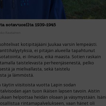
ta sotavuosilta 1939-1945
kko Rautiainen
ohtelivat kotipitäjääni Juukaa varsin lempeästi.
ttihälyytyksiä, ei pitäjän alueella tapahtunut
otatointa, ei ilmasta, eikä maasta. Sotien raskain
rintamalla taistelevasta perheenjäsenestä, pelko
estä ja mielivallasta, sekä taistelu
sta ja lämmöstä.
 täytin viisitoista vuotta Lapin sodan
alvisodan ajan tuon ikäisen lapsen tavoin. Aistin
ukaan helpottaa heidän oloaan ja väsymystään. Isän
 osallistua rintamapalvelukseen, vaan hänet oli