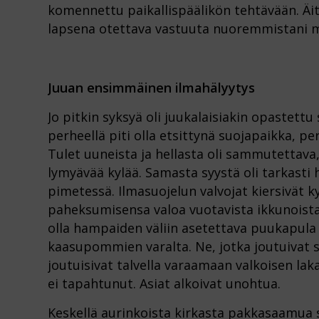
komennettu paikallispäälikön tehtävään. Äit
lapsena otettava vastuuta nuoremmistani mo
Juuan ensimmäinen ilmahälyytys
Jo pitkin syksyä oli juukalaisiakin opastett
perheellä piti olla etsittynä suojapaikka, 
Tulet uuneista ja hellasta oli sammutettava, e
lymyävää kylää. Samasta syystä oli tarkasti 
pimetessä. Ilmasuojelun valvojat kiersivät k
paheksumisensa valoa vuotavista ikkunoista.
olla hampaiden väliin asetettava puukapula 
kaasupommien varalta. Ne, jotka joutuivat
joutuisivat talvella varaamaan valkoisen lak
ei tapahtunut. Asiat alkoivat unohtua.
Keskellä aurinkoista kirkasta pakkasaamua s