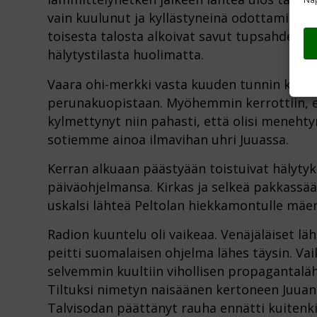
vain kuulunut ja kyllästyneinä odottamiseen i
toisesta talosta alkoivat savut tupsahdella t
hälytystilasta huolimatta.
Vaara ohi-merkki vasta kuuden tunnin kulutt
perunakuopistaan. Myöhemmin kerrottiin, et
kylmettynyt niin pahasti, että olisi menehtyn
sotiemme ainoa ilmavihan uhri Juuassa.
Kerran alkuaan päästyään toistuivat hälytyks
päiväohjelmansa. Kirkas ja selkeä pakkassää 
uskalsi lähteä Peltolan hiekkamontulle mäen
Radion kuuntelu oli vaikeaa. Venäjäläiset läh
peitti suomalaisen ohjelma lähes täysin. Va
selvemmin kuultiin vihollisen propagantalä
Tiltuksi nimetyn naisäänen kertoneen Juua
Talvisodan päättänyt rauha ennätti kuitenkin