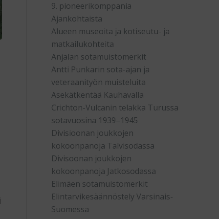
9. pioneerikomppania
Ajankohtaista
Alueen museoita ja kotiseutu- ja
matkailukohteita
Anjalan sotamuistomerkit
Antti Punkarin sota-ajan ja
veteraanityön muisteluita
Asekätkentää Kauhavalla
Crichton-Vulcanin telakka Turussa
sotavuosina 1939–1945
Divisioonan joukkojen
kokoonpanoja Talvisodassa
Divisoonan joukkojen
kokoonpanoja Jatkosodassa
Elimäen sotamuistomerkit
Elintarvikesäännöstely Varsinais-
i
Suomessa