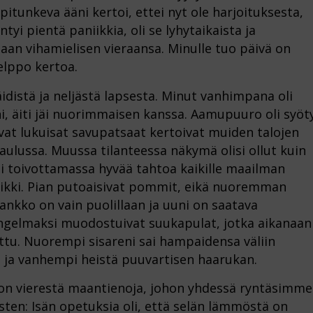
pitunkeva ääni kertoi, ettei nyt ole harjoituksesta,
tyi pientä paniikkia, oli se lyhytaikaista ja
aan vihamielisen vieraansa. Minulle tuo päivä on
helppo kertoa.
distä ja neljästä lapsesta. Minut vanhimpana oli
, äiti jäi nuorimmaisen kanssa. Aamupuuro oli syöt
vat lukuisat savupatsaat kertoivat muiden talojen
lussa. Muussa tilanteessa näkymä olisi ollut kuin
tti toivottamassa hyvää tahtoa kaikille maailman
paniikki. Pian putoaisivat pommit, eikä nuoremman
sankko on vain puolillaan ja uuni on saatava
ongelmaksi muodostuivat suukapulat, jotka aikanaan
ttu. Nuorempi sisareni sai hampaidensa väliin
 ja vanhempi heistä puuvartisen haarukan.
lon vierestä maantienoja, johon yhdessä ryntäsimme
asten: Isän opetuksia oli, että selän lämmöstä on