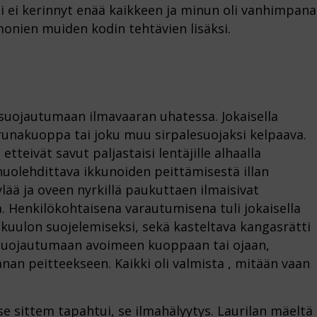
i ei kerinnyt enää kaikkeen ja minun oli vanhimpana
nien muiden kodin tehtävien lisäksi.
u suojautumaan ilmavaaran uhatessa. Jokaisella
perunakuoppa tai joku muu sirpalesuojaksi kelpaava.
tteivät savut paljastaisi lentäjille alhaalla
huolehdittava ikkunoiden peittämisestä illan
ylää ja oveen nyrkillä paukuttaen ilmaisivat
 Henkilökohtaisena varautumisena tuli jokaisella
kuulon suojelemiseksi, sekä kasteltava kangasrätti
 suojautumaan avoimeen kuoppaan tai ojaan,
anan peitteekseen. Kaikki oli valmista , mitään vaan
e sittem tapahtui, se ilmahälyytys. Laurilan mäeltä