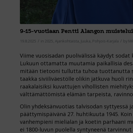
9-15-vuotiaan Pentti Alangon muistelui
/
/
19.8.2025
in
2025
,
Ajankohtaista
,
Juuka
,
Pohjois-Karjala
by
Mi
Viime vuosisadan puolivälissä käydyt sodat k
Lukuun ottamatta muutamia paikallisia desan
mitään tietooni tullutta tuhoa tuottanutta s
taakka siviiliväestölle olikin jatkuva huoli 
raakalaisiksi kuvattujen vihollisten miehityks
välttämättömistä elämän tarpeista, ravinno
Olin yhdeksänvuotias talvisodan syttyessä ja
päättymispäivänä 27. huhtikuuta 1945. Koin t
vanhempieni mielialan ja koetin parhaani m
ei 1800-luvun puolella syntyneenä tarvinnut