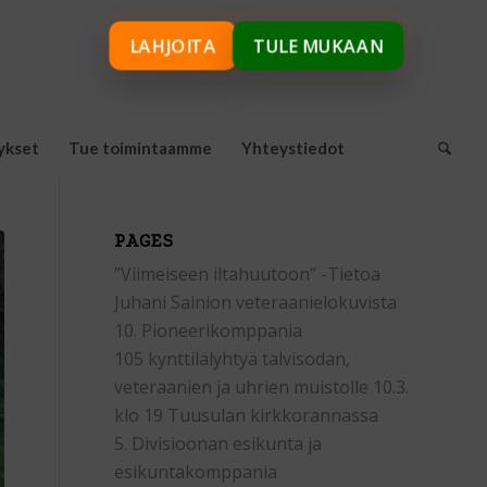
LAHJOITA
TULE MUKAAN
ykset
Tue toimintaamme
Yhteystiedot
PAGES
”Viimeiseen iltahuutoon” -Tietoa
Juhani Sainion veteraanielokuvista
10. Pioneerikomppania
105 kynttilälyhtyä talvisodan,
veteraanien ja uhrien muistolle 10.3.
klo 19 Tuusulan kirkkorannassa
5. Divisioonan esikunta ja
esikuntakomppania