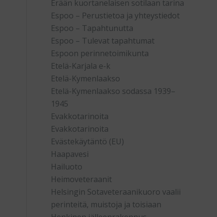
Erään kuortanelaisen sotilaan tarina
Espoo – Perustietoa ja yhteystiedot
Espoo – Tapahtunutta
Espoo – Tulevat tapahtumat
Espoon perinnetoimikunta
Etelä-Karjala e-k
Etelä-Kymenlaakso
Etelä-Kymenlaakso sodassa 1939–
1945
Evakkotarinoita
Evakkotarinoita
Evästekäytäntö (EU)
Haapavesi
Hailuoto
Heimoveteraanit
Helsingin Sotaveteraanikuoro vaalii
perinteitä, muistoja ja toisiaan