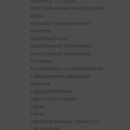
(päivitetty 13.2.2025)
Kotirintamanaisen muistoja sodan
ajalta
Kouvolan sotamuistomerkit
Kuortane
Kuortaneen lotat
Kuortanelaiset jatkosodassa
Kuortanelaiset talvisodassa
Kuusamo
Kuusankosken sotamuistomerkit
Lakkautuneiden järjestöjen
historiaa
Lappi jatkosodassa
Lapset kotirintamalla
Lapua
Lieksa
Lietolaiset sodassa -hanke VSu
Liity jäseneksi