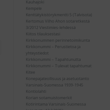
Kauhajoki
Kempele
Kenttätykistörykmentti 5 (Talvisota)
Kertomus Vilho Ahon sotaretkestä
3/2012 Viestimies-lehdessä
Kiitos tilauksestasi
Kirkkonummen perinnetoimikunta
Kirkkonummi – Perustietoa ja
yhteystiedot
Kirkkonummi – Tapahtunutta
Kirkkonummi – Tulevat tapahtumat
Kitee
Konepajateollisuus ja asetuotanto
Varsinais-Suomessa 1939-1945
Kontiolahti
Korian sotamuistomerkit
Kotirintama Varsinais-Suomessa