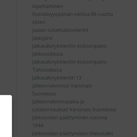
lopettaminen
Itsenäisyyspäivän viettoa 86 vuotta
sitten
Jaalan sotamuistomerkit
Jalasjärvi
Jalkaväkirykmentin kokoonpano
Jatkosodassa
Jalkaväkirykmentin kokoonpano
Talvisodassa
Jalkaväkirykmentti 13
Jälleenrakennus Varsinais-
Suomessa
Jälleenrakennusaika ja
sotakorvaukset Varsinais-Suomessa
Jatkosodan päättyminen vuonna
1944
Jatkosodan päättymisen tilaisuudet